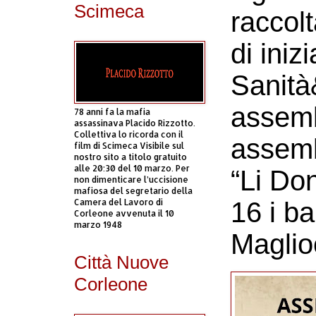
Scimeca
raccolt
di iniz
Sanità&
assemb
78 anni fa la mafia
assassinava Placido Rizzotto.
Collettiva lo ricorda con il
assemb
film di Scimeca Visibile sul
nostro sito a titolo gratuito
alle 20:30 del 10 marzo. Per
“Li Do
non dimenticare l’uccisione
mafiosa del segretario della
Camera del Lavoro di
16 i ba
Corleone avvenuta il 10
marzo 1948
Maglio
Città Nuove
Corleone