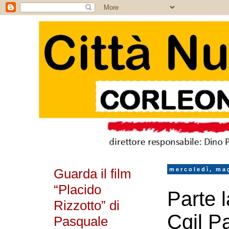
Guarda il film
mercoledì, ma
“Placido
Parte 
Rizzotto” di
Cgil P
Pasquale