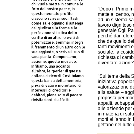
chi vuole mette in comune le
“Dopo il Primo m
foto del nostro paese, in
questo neonato profilo
mette al centro, n
ciascuno scriva i suoi flash
ad un sistema san
come sa, e ognuno si astenga
lavoro dignitoso 
dal giudicare la forma e la
generale Cgil Pa
perfezione stilistica dello
perché dai refere
scritto di un altro, o eviti di
che da quello de
polemizzare. Semmai, integri
tanti movimenti e
il frammento di un altro con le
sociale, la cosid
sue aggiunte, o scriva il suo di
sana pianta. Componiamo,
richiesta di cam
assieme, questo mosaico.
diventare azione”
Infiliamo, una accanto
all’altra, le “perle” di questa
“Sul tema della 
collana di ricordi. Costituiamo
questa banca della memoria,
iniziativa popola
priva di valore monetario, di
valorizzazione del
interessi, di creditori e
alla salute – agg
debitori, piena solo di pacate
proposta per modi
rivisitazioni, di affetti.
appalti, subappal
alle aziende per 
in materia di sal
morti all’anno in 
gettano nel lutto 