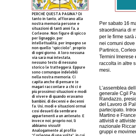
PERCHÈ QUESTA PAGINA? Di
tanto in tanto, affiorano alla
Per sabato 16 ma
nostra memoria persone e
situazioni di tanti anni fa, a
straordinaria di m
Corleone. Non figure di spicco
per le firme sarà 
per lignaggio, per
nei comuni dove 
intellettualità, per impegno se
non quello “spicciolo”, proprio
Partinico, Corleo
di ogni giorno. A loro nessuna
Termini Imerese e
via sarà mai intestata,
nessuno testo di nessuno
raccolta in altre
storico le tratteggerà. Eppure
mesi.
sono comunque indelebili
nella nostra memoria. Ci
capita anche di pensare (e
magari raccontare a chi ci è
L’assemblea dell
più prossimo) situazioni e modi
generale Cgil Pa
di vivere di quando eravamo
Randazzo, presi
bambini, di decenni e decenni
del Lavoro di Pal
fa. Usi, modi e situazioni ormai
partecipato. Intr
così desueti da sembrare
Martino e France
appartenenti a un antenato. E
attivisti e attivi
invece noi, proprio noi, li
abbiamo vissuti!
nazionale Riccar
Analogamente al profilo
gruppi e moviment
“Corleone di una volta”, in cui