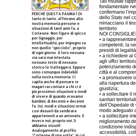
Tali risultati ra
fondamentale nell
confermano l'im
PERCHÈ QUESTA PAGINA? Di
dello Stato nel c
tanto in tanto, affiorano alla
minacciano il te
nostra memoria persone e
territorio
situazioni di tanti anni fa, a
Corleone. Non figure di spicco
NOI CONSIGLIE
per lignaggio, per
• a rappresentare 
intellettualità, per impegno se
competenti, la n
non quello “spicciolo”, proprio
presidi di legalit
di ogni giorno. A loro nessuna
• a richiedere al
via sarà mai intestata,
agli uffici territo
nessuno testo di nessuno
potenziamento dei
storico le tratteggerà. Eppure
città e al compre
sono comunque indelebili
nella nostra memoria. Ci
• a promuovere ogn
capita anche di pensare (e
alla riapertura d
magari raccontare a chi ci è
giustizia;
più prossimo) situazioni e modi
• a sollecitare il
di vivere di quando eravamo
sanitari territori
bambini, di decenni e decenni
dell'Ospedale di
fa. Usi, modi e situazioni ormai
modo adeguato ai 
così desueti da sembrare
• a sollecitare in
appartenenti a un antenato. E
invece noi, proprio noi, li
miglioramento dell
abbiamo vissuti!
condizione indis
Analogamente al profilo
accessibilità, co
“Corleone di una volta”, in cui