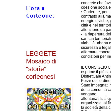
concrete che favo
L'ora a
coesione sociale
• Corleone, per i
Corleone:
contrasto alla ma
energie civiche, 
città e nel territ
attenzione da part
• la riapertura de
sanitari territori
viabilità urbana 
sicurezza e legal
LEGGETE
affermare concre
condizioni per inc
Mosaico di
“storie”
IL CONSIGLIO
esprime il più si
corleonesi
Distrettuale Anti
Forze dell'ordine,
Stato impegnati n
della comunità c
vengano
allontanati tutti 
organizzata, al f
la società della c