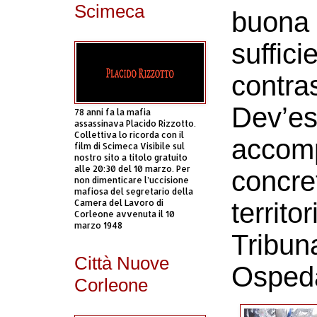
Scimeca
buona 
suffici
contras
Dev’es
78 anni fa la mafia
assassinava Placido Rizzotto.
Collettiva lo ricorda con il
accomp
film di Scimeca Visibile sul
nostro sito a titolo gratuito
alle 20:30 del 10 marzo. Per
concret
non dimenticare l’uccisione
mafiosa del segretario della
Camera del Lavoro di
territo
Corleone avvenuta il 10
marzo 1948
Tribun
Città Nuove
Ospeda
Corleone