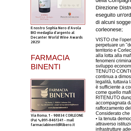
della Compagnla
Direzione Distr
eseguito un'ord
di alcuni sogget
Il nostro Sophia Nero d’Avola
corleonese;
BIO medaglia d’argento al
Decanter World Wine Awards
VISTO che l'opera
2025!
perpetuare un "d
territorio e Corl
alla lotta alla ma
FARMACIA
fenomeni criminal
BINENTI
sviluppo economi
TENUTO CONTO c
continua a dimost
legalità, tuttavia
è sufficiente a 
come quello mafi
RITENUTO dunque
accompagnata da 
rafforzamento del
Considerato che
Via Roma, 1 - 90034 CORLEONE
• la tenuta democ
(Pa) 📞091-8461341 - mail
attraverso istituzi
farmaciabinenti@libero.it
infrastrutture ad