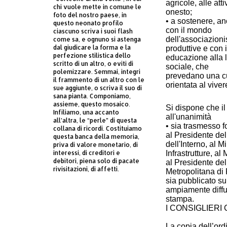
agricole, alle att
chi vuole mette in comune le
onesto;
foto del nostro paese, in
• a sostenere, an
questo neonato profilo
con il mondo
ciascuno scriva i suoi flash
dell'associazionis
come sa, e ognuno si astenga
dal giudicare la forma e la
produttive e con i
perfezione stilistica dello
educazione alla l
scritto di un altro, o eviti di
sociale, che
polemizzare. Semmai, integri
prevedano una cult
il frammento di un altro con le
orientata al viver
sue aggiunte, o scriva il suo di
sana pianta. Componiamo,
assieme, questo mosaico.
Si dispone che i
Infiliamo, una accanto
all'unanimità
all’altra, le “perle” di questa
• sia trasmesso 
collana di ricordi. Costituiamo
al Presidente del 
questa banca della memoria,
dell'Interno, al M
priva di valore monetario, di
Infrastrutture, al
interessi, di creditori e
debitori, piena solo di pacate
al Presidente del
rivisitazioni, di affetti.
Metropolitana di
sia pubblicato su
ampiamente diffus
stampa.
I CONSIGLIERI
La copia dell’ord