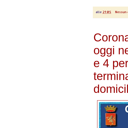
alle
21:05
Nessun
Corona
oggi n
e 4 pe
termin
domicil