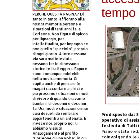
tempo 
PERCHÈ QUESTA PAGINA? Di
tanto in tanto, affiorano alla
nostra memoria persone e
situazioni di tanti anni fa, a
Corleone. Non figure di spicco
per lignaggio, per
intellettualità, per impegno se
non quello “spicciolo”, proprio
di ogni giorno. A loro nessuna
via sarà mai intestata,
nessuno testo di nessuno
storico le tratteggerà. Eppure
sono comunque indelebili
nella nostra memoria. Ci
capita anche di pensare (e
magari raccontare a chi ci è
più prossimo) situazioni e modi
di vivere di quando eravamo
bambini, di decenni e decenni
fa. Usi, modi e situazioni ormai
così desueti da sembrare
Predisposto dal S
appartenenti a un antenato. E
operativo di assi
invece noi, proprio noi, li
festività di Tutt
abbiamo vissuti!
Piano è stato red
Analogamente al profilo
coinvolgendo le a
“Corleone di una volta”, in cui