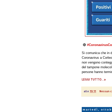
🔴
#CoronavirusCor
Si comunica che in da
Coronavirus a Corle
non vengono conteggi
del tampone molecola
persone hanno termin
LEGGI TUTTO...»
alle
19:11
Nessun 
martedì, ottob