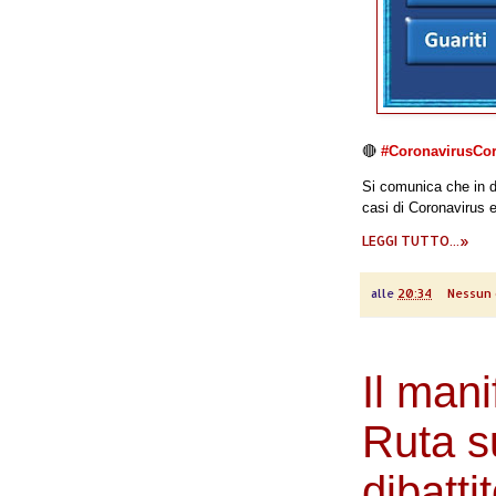
🔴
#CoronavirusCorl
Si comunica che in da
casi di Coronavirus 
LEGGI TUTTO...»
alle
20:34
Nessun
Il mani
Ruta su
dibatti