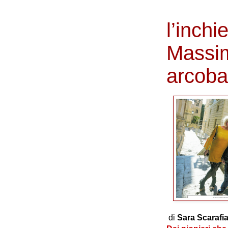
l’inchi
Massim
arcoba
di
Sara Scarafi