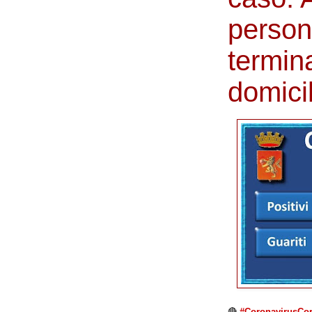
perso
termin
domicil
🔴
#CoronavirusCorl