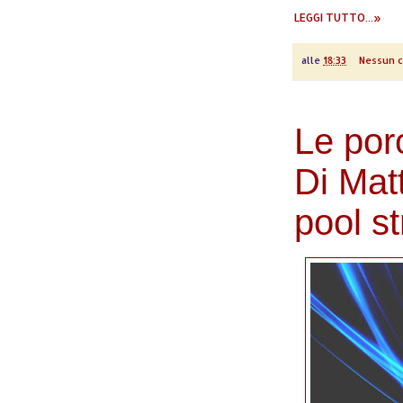
LEGGI TUTTO...»
alle
18:33
Nessun 
Le por
Di Mat
pool st