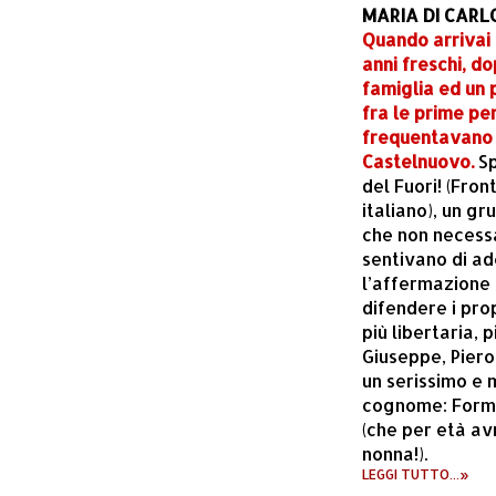
MARIA DI CARL
Quando arrivai 
anni freschi, d
famiglia ed un 
fra le prime pe
frequentavano i
Castelnuovo.
Sp
del Fuori! (Fro
italiano), un g
che non necess
sentivano di ad
l’affermazione d
difendere i prop
più libertaria, 
Giuseppe, Piero
un serissimo e 
cognome: Formi
(che per età a
nonna!).
LEGGI TUTTO...»