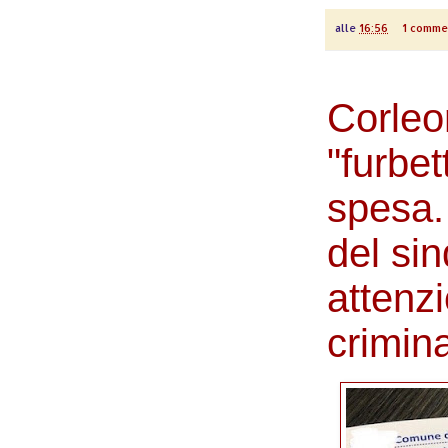
alle
16:56
1 comme
Corleo
"furbet
spesa
del si
attenz
crimin