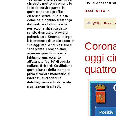
Civile operanti s
chi vuole mette in comune le
foto del nostro paese, in
LEGGI TUTTO...»
questo neonato profilo
ciascuno scriva i suoi flash
come sa, e ognuno si astenga
alle
21:03
Nessun
dal giudicare la forma e la
perfezione stilistica dello
scritto di un altro, o eviti di
polemizzare. Semmai, integri
il frammento di un altro con le
Corona
sue aggiunte, o scriva il suo di
sana pianta. Componiamo,
assieme, questo mosaico.
oggi c
Infiliamo, una accanto
all’altra, le “perle” di questa
collana di ricordi. Costituiamo
quattro
questa banca della memoria,
priva di valore monetario, di
interessi, di creditori e
debitori, piena solo di pacate
rivisitazioni, di affetti.