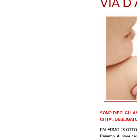
VIA D
SONO
DIECI
GLI A
CITTA’.
OBBLIGATO
PALERMO
28 OTTO
Palermo. Ai
nove
cen