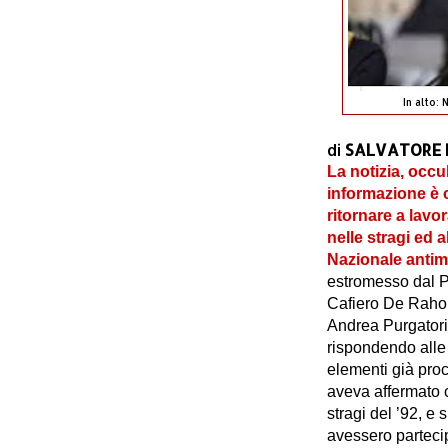
In alto:
di
SALVATORE 
La notizia, occul
informazione è 
ritornare a lavo
nelle stragi ed al
Nazionale antim
estromesso dal P
Cafiero De Raho a
Andrea Purgatori 
rispondendo alle
elementi già pro
aveva affermato 
stragi del ’92, e
avessero parteci