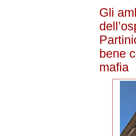
Gli am
dell’os
Partini
bene c
mafia