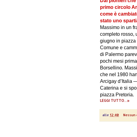
Dai pionieri che
primo circolo Arc
come è cambiato
stato uno spart
Massimo in un fr
completo rosso, u
giugno in piazza 
Comune e cammina
di Palermo parev
pochi mesi prima
Borsellino.
Massi
che nel 1980 han
Arcigay d’Italia 
Caterina e si sp
piazza Pretoria.
LEGGI TUTTO...»
alle
12:40
Nessun