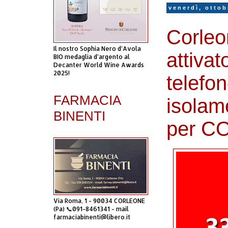
venerdì, ottob
Corleo
Il nostro Sophia Nero d’Avola
attiva
BIO medaglia d’argento al
Decanter World Wine Awards
2025!
telefon
FARMACIA
isolam
BINENTI
per C
Via Roma, 1 - 90034 CORLEONE
(Pa) 📞091-8461341 - mail
farmaciabinenti@libero.it