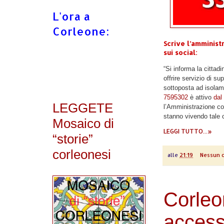
L'ora a
Corleone:
Scrive l’amminis
sui social:
“Si informa la cittad
offrire servizio di s
sottoposta ad isolam
7595302
è attivo
dal
LEGGETE
l’Amministrazione co
stanno vivendo tale cr
Mosaico di
LEGGI TUTTO...»
“storie”
corleonesi
alle
21:19
Nessun 
Corleon
accesso