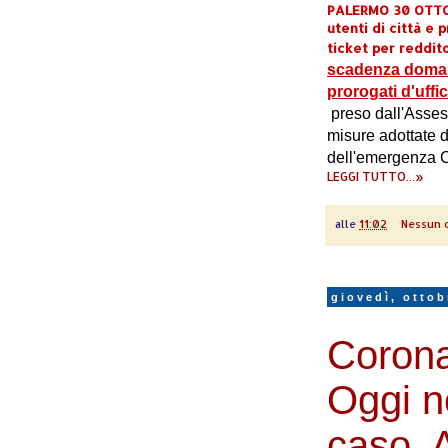
PALERMO 30 OTTOB
utenti di città e 
ticket per reddito
scadenza domani
prorogati d'uffi
preso dall'Assess
misure adottate d
dell'emergenza C
LEGGI TUTTO...»
alle
11:02
Nessun 
giovedì, ottob
Corona
Oggi n
caso. A