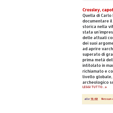
Crossley, capof
Quella di Carlo
documentare il
storica nella v
stata un'impres
delle attuali c
dei suoi argome
ad aprire varch
superato di gran
prima metà dell
intitolato in m
richiamato e coi
livello globale
archeologico soc
LEGGI TUTTO...»
alle
18:40
Nessun