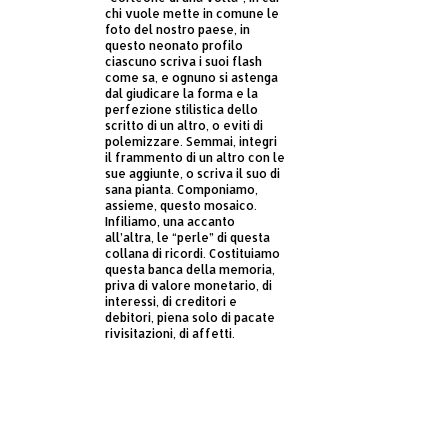
chi vuole mette in comune le
foto del nostro paese, in
questo neonato profilo
ciascuno scriva i suoi flash
come sa, e ognuno si astenga
dal giudicare la forma e la
perfezione stilistica dello
scritto di un altro, o eviti di
polemizzare. Semmai, integri
il frammento di un altro con le
sue aggiunte, o scriva il suo di
sana pianta. Componiamo,
assieme, questo mosaico.
Infiliamo, una accanto
all’altra, le “perle” di questa
collana di ricordi. Costituiamo
questa banca della memoria,
priva di valore monetario, di
interessi, di creditori e
debitori, piena solo di pacate
rivisitazioni, di affetti.