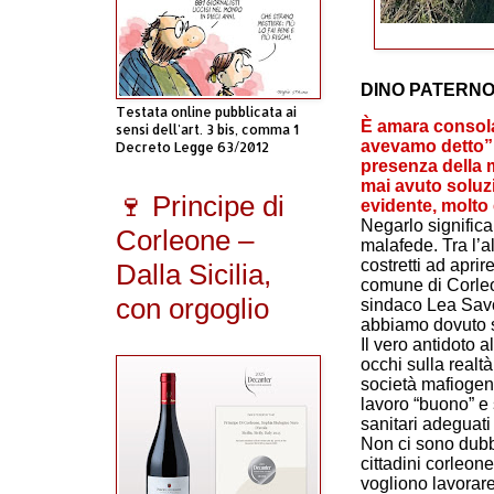
DINO PATERN
Testata online pubblicata ai
È amara consolaz
sensi dell'art. 3 bis, comma 1
avevamo detto”. 
Decreto Legge 63/2012
presenza della m
mai avuto soluz
🍷 Principe di
evidente, molto 
Negarlo significa
Corleone –
malafede. Tra l’alt
costretti ad aprir
Dalla Sicilia,
comune di Corleon
con orgoglio
sindaco Lea Savo
abbiamo dovuto 
Il vero antidoto a
occhi sulla realt
società mafiogena
lavoro “buono” e 
sanitari adeguati 
Non ci sono dubb
cittadini corleon
vogliono lavorar