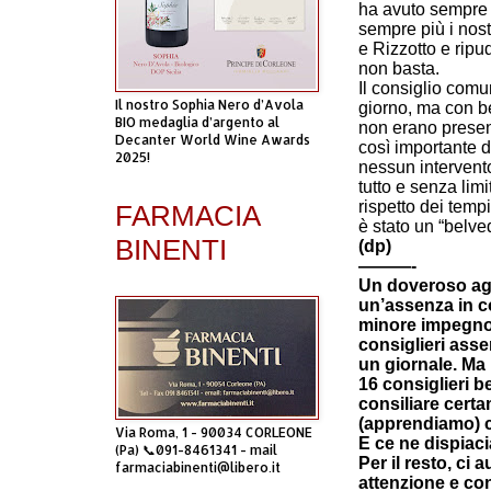
ha avuto sempre 
sempre più i nost
e Rizzotto e ripu
non basta.
Il consiglio com
Il nostro Sophia Nero d’Avola
giorno, ma con be
BIO medaglia d’argento al
non erano presen
Decanter World Wine Awards
così importante 
2025!
nessun intervento
tutto e senza lim
rispetto dei temp
FARMACIA
è stato un “belve
BINENTI
(dp)
———-
Un doveroso ag
un’assenza in c
minore impegno n
consiglieri ass
un giornale. Ma
16 consiglieri b
consiliare cert
(apprendiamo) c
Via Roma, 1 - 90034 CORLEONE
E ce ne dispiaci
(Pa) 📞091-8461341 - mail
Per il resto, c
farmaciabinenti@libero.it
attenzione e co