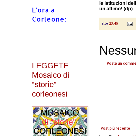
le istituzioni del
L'ora a
un attimo! (dp)
Corleone:
alle
23:45
Nessu
LEGGETE
Posta un comm
Mosaico di
“storie”
corleonesi
Post più recente