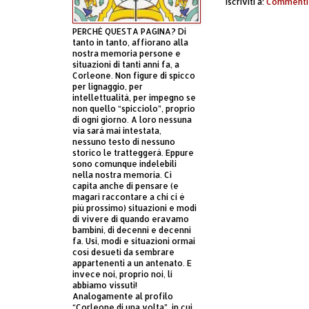
Iscriviti a:
Commenti 
PERCHÈ QUESTA PAGINA? Di
tanto in tanto, affiorano alla
nostra memoria persone e
situazioni di tanti anni fa, a
Corleone. Non figure di spicco
per lignaggio, per
intellettualità, per impegno se
non quello “spicciolo”, proprio
di ogni giorno. A loro nessuna
via sarà mai intestata,
nessuno testo di nessuno
storico le tratteggerà. Eppure
sono comunque indelebili
nella nostra memoria. Ci
capita anche di pensare (e
magari raccontare a chi ci è
più prossimo) situazioni e modi
di vivere di quando eravamo
bambini, di decenni e decenni
fa. Usi, modi e situazioni ormai
così desueti da sembrare
appartenenti a un antenato. E
invece noi, proprio noi, li
abbiamo vissuti!
Analogamente al profilo
“Corleone di una volta”, in cui