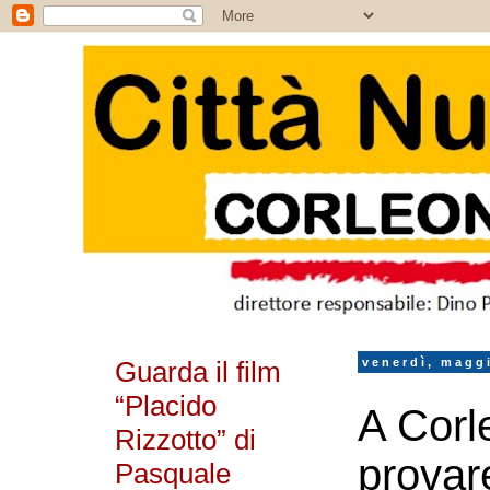
Guarda il film
venerdì, magg
“Placido
A Corl
Rizzotto” di
provar
Pasquale