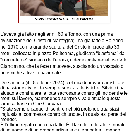
Silvio Benedetto alla CdL di Palermo
L’aveva già fatto negli anni ‘60 a Torino, con una prima
rivisitazione del Cristo di Mantegna; l’ha già fatto a Palermo
nel 1970 con la grande scultura del Cristo in croce alto 33
metri, collocata in piazza Politeama, giudicata “blasfema” dal
“competente” sindaco dell’epoca, il democristian-mafioso Vito
Ciancimino, che la fece rimuovere, suscitando un vespaio di
polemiche a livello nazionale.
Due anni fa (il 18 ottobre 2024), col mix di bravura artistica e
di passione civile, da sempre sue caratteristiche, Silvio ci ha
aiutato a continuare la lotta sacrosanta contro gli incidenti e le
morti sul lavoro, mantenendo sempre viva e attuale questa
famosa frase di Che Guevara:
"Siate sempre capaci di sentire nel più profondo qualsiasi
ingiustizia, commessa contro chiunque, in qualsiasi parte del
mondo”.
È l’ultimo regalo che ci ha fatto. È il lascito culturale e morale
di un uomo e di un grande artista, a cui era patria il mondo,