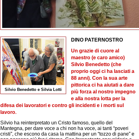
DINO PATERNOSTRO
Un grazie di cuore al
maestro (e caro amico)
Silvio Benedetto (che
proprio oggi ci ha lasciati a
88 anni). Con la sua arte
pittorica ci ha aiutati a dare
Silvio Benedetto e Silvia Lotti
più forza al nostro impegno
e alla nostra lotta per la
difesa dei lavoratori e contro gli incidenti e i morti sul
lavoro.
Silvio ha reinterpretato un Cristo famoso, quello del
Mantegna, per dare voce a chi non ha voce, ai tanti “poveri
cristi”, che escono da casa la mattina per un “tozzo di pane” e