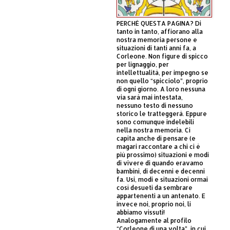
PERCHÈ QUESTA PAGINA? Di
tanto in tanto, affiorano alla
nostra memoria persone e
situazioni di tanti anni fa, a
Corleone. Non figure di spicco
per lignaggio, per
intellettualità, per impegno se
non quello “spicciolo”, proprio
di ogni giorno. A loro nessuna
via sarà mai intestata,
nessuno testo di nessuno
storico le tratteggerà. Eppure
sono comunque indelebili
nella nostra memoria. Ci
capita anche di pensare (e
magari raccontare a chi ci è
più prossimo) situazioni e modi
di vivere di quando eravamo
bambini, di decenni e decenni
fa. Usi, modi e situazioni ormai
così desueti da sembrare
appartenenti a un antenato. E
invece noi, proprio noi, li
abbiamo vissuti!
Analogamente al profilo
“Corleone di una volta”, in cui