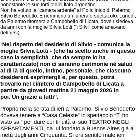
nonostante le sue forti radici Italo-argentine.
Non ha voluto la “camera ardente” al Policlinico di Palermo
Silvio Benedetto. E nemmeno un funerale-spettacolo. Lunedì,
da Palermo ritornerà a Campobello di Licata, dove risiedeva
da anni con la moglie Silvia Lotti (“i Silvi” come amavano
definirsi).
Nel rispetto del desiderio di Silvio - comunica la
“
moglie Silvia Lotti - (che ha scelto anche in questo
caso la semplicità che da sempre lo ha
caratterizzato) non ci saranno cerimonie né saluti
al di là di quello, intimo, personale, che ciascuno
desidererà esprimergli e, per questo, potrà
trovarlo nel cimitero di Campobello di Licata a
partire da giovedì mattina 21 maggio 2026 in
poi.
Un grazie a tutti”.
Proprio nella serata di ieri a Palermo, Silvio Benedetto
doveva tenere a “Casa Celeste” lo spettacolo “Ti ho
visto sai” per dare continuità al suo TEATRO NEGLI
APPARTAMENTI, da lui fondato a Buenos Aires già a
metà degli anni Cinquanta. Si era sentito male ieri