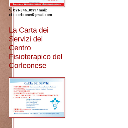
📞 091-846.3091 / mail:
cfc.corleone@gmail.com
La Carta dei
Servizi del
Centro
Fisioterapico del
Corleonese