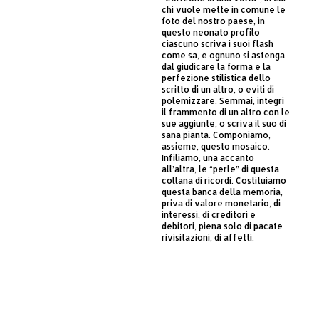
chi vuole mette in comune le
foto del nostro paese, in
questo neonato profilo
ciascuno scriva i suoi flash
come sa, e ognuno si astenga
dal giudicare la forma e la
perfezione stilistica dello
scritto di un altro, o eviti di
polemizzare. Semmai, integri
il frammento di un altro con le
sue aggiunte, o scriva il suo di
sana pianta. Componiamo,
assieme, questo mosaico.
Infiliamo, una accanto
all’altra, le “perle” di questa
collana di ricordi. Costituiamo
questa banca della memoria,
priva di valore monetario, di
interessi, di creditori e
debitori, piena solo di pacate
rivisitazioni, di affetti.