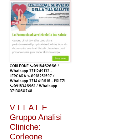
CORLEONE 📞0918462060 /
Whatsapp 3711249132 -
LERCARA 📞0918251597 /
Whatsapp 3714413616 - PRIZZI
📞0918346961 / Whatsapp
3713060748
V I T A L E
Gruppo Analisi
Cliniche:
Corleone