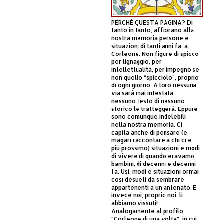
PERCHÈ QUESTA PAGINA? Di
tanto in tanto, affiorano alla
nostra memoria persone e
situazioni di tanti anni fa, a
Corleone. Non figure di spicco
per lignaggio, per
intellettualità, per impegno se
non quello “spicciolo”, proprio
di ogni giorno. A loro nessuna
via sarà mai intestata,
nessuno testo di nessuno
storico le tratteggerà. Eppure
sono comunque indelebili
nella nostra memoria. Ci
capita anche di pensare (e
magari raccontare a chi ci è
più prossimo) situazioni e modi
di vivere di quando eravamo
bambini, di decenni e decenni
fa. Usi, modi e situazioni ormai
così desueti da sembrare
appartenenti a un antenato. E
invece noi, proprio noi, li
abbiamo vissuti!
Analogamente al profilo
“Corleone di una volta”, in cui