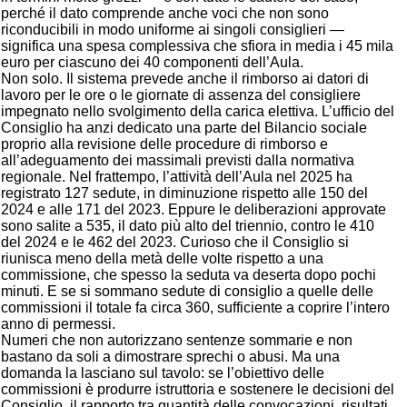
perché il dato comprende anche voci che non sono
riconducibili in modo uniforme ai singoli consiglieri —
significa una spesa complessiva che sfiora in media i 45 mila
euro per ciascuno dei 40 componenti dell’Aula.
Non solo. Il sistema prevede anche il rimborso ai datori di
lavoro per le ore o le giornate di assenza del consigliere
impegnato nello svolgimento della carica elettiva. L’ufficio del
Consiglio ha anzi dedicato una parte del Bilancio sociale
proprio alla revisione delle procedure di rimborso e
all’adeguamento dei massimali previsti dalla normativa
regionale. Nel frattempo, l’attività dell’Aula nel 2025 ha
registrato 127 sedute, in diminuzione rispetto alle 150 del
2024 e alle 171 del 2023. Eppure le deliberazioni approvate
sono salite a 535, il dato più alto del triennio, contro le 410
del 2024 e le 462 del 2023. Curioso che il Consiglio si
riunisca meno della metà delle volte rispetto a una
commissione, che spesso la seduta va deserta dopo pochi
minuti. E se si sommano sedute di consiglio a quelle delle
commissioni il totale fa circa 360, sufficiente a coprire l’intero
anno di permessi.
Numeri che non autorizzano sentenze sommarie e non
bastano da soli a dimostrare sprechi o abusi. Ma una
domanda la lasciano sul tavolo: se l’obiettivo delle
commissioni è produrre istruttoria e sostenere le decisioni del
Consiglio, il rapporto tra quantità delle convocazioni, risultati