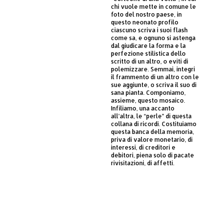
chi vuole mette in comune le
foto del nostro paese, in
questo neonato profilo
ciascuno scriva i suoi flash
come sa, e ognuno si astenga
dal giudicare la forma e la
perfezione stilistica dello
scritto di un altro, o eviti di
polemizzare. Semmai, integri
il frammento di un altro con le
sue aggiunte, o scriva il suo di
sana pianta. Componiamo,
assieme, questo mosaico.
Infiliamo, una accanto
all’altra, le “perle” di questa
collana di ricordi. Costituiamo
questa banca della memoria,
priva di valore monetario, di
interessi, di creditori e
debitori, piena solo di pacate
rivisitazioni, di affetti.