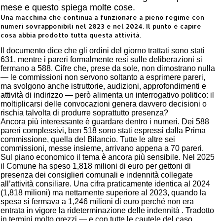
mese e questo spiega molte cose.
Una macchina che continua a funzionare a pieno regime con
numeri sovrapponibili nel 2023 e nel 2024. Il punto è capire
cosa abbia prodotto tutta questa attività.
Il documento dice che gli ordini del giorno trattati sono stati
631, mentre i pareri formalmente resi sulle deliberazioni si
fermano a 588. Cifre che, prese da sole, non dimostrano nulla
— le commissioni non servono soltanto a esprimere pareri,
ma svolgono anche istruttorie, audizioni, approfondimenti e
attività di indirizzo — però alimenta un interrogativo politico: il
moltiplicarsi delle convocazioni genera davvero decisioni o
rischia talvolta di produrre soprattutto presenza?
Ancora più interessante è guardare dentro i numeri. Dei 588
pareri complessivi, ben 518 sono stati espressi dalla Prima
commissione, quella del Bilancio. Tutte le altre sei
commissioni, messe insieme, arrivano appena a 70 pareri.
Sul piano economico il tema è ancora più sensibile. Nel 2025
il Comune ha speso 1,818 milioni di euro per gettoni di
presenza dei consiglieri comunali e indennità collegate
all’attività consiliare. Una cifra praticamente identica al 2024
(1,818 milioni) ma nettamente superiore al 2023, quando la
spesa si fermava a 1,246 milioni di euro perché non era
entrata in vigore la rideterminazione delle indennità . Tradotto
in termini molto grezzi — e con tutte le cautele del caso,