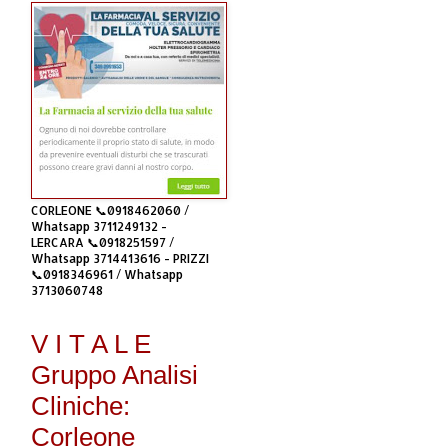
CORLEONE 📞0918462060 /
Whatsapp 3711249132 -
LERCARA 📞0918251597 /
Whatsapp 3714413616 - PRIZZI
📞0918346961 / Whatsapp
3713060748
V I T A L E
Gruppo Analisi
Cliniche:
Corleone