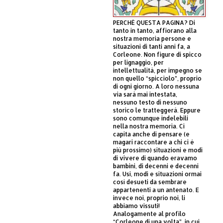
PERCHÈ QUESTA PAGINA? Di
tanto in tanto, affiorano alla
nostra memoria persone e
situazioni di tanti anni fa, a
Corleone. Non figure di spicco
per lignaggio, per
intellettualità, per impegno se
non quello “spicciolo”, proprio
di ogni giorno. A loro nessuna
via sarà mai intestata,
nessuno testo di nessuno
storico le tratteggerà. Eppure
sono comunque indelebili
nella nostra memoria. Ci
capita anche di pensare (e
magari raccontare a chi ci è
più prossimo) situazioni e modi
di vivere di quando eravamo
bambini, di decenni e decenni
fa. Usi, modi e situazioni ormai
così desueti da sembrare
appartenenti a un antenato. E
invece noi, proprio noi, li
abbiamo vissuti!
Analogamente al profilo
“Corleone di una volta”, in cui