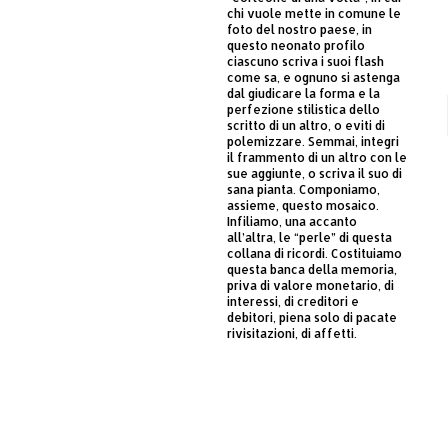
chi vuole mette in comune le
foto del nostro paese, in
questo neonato profilo
ciascuno scriva i suoi flash
come sa, e ognuno si astenga
dal giudicare la forma e la
perfezione stilistica dello
scritto di un altro, o eviti di
polemizzare. Semmai, integri
il frammento di un altro con le
sue aggiunte, o scriva il suo di
sana pianta. Componiamo,
assieme, questo mosaico.
Infiliamo, una accanto
all’altra, le “perle” di questa
collana di ricordi. Costituiamo
questa banca della memoria,
priva di valore monetario, di
interessi, di creditori e
debitori, piena solo di pacate
rivisitazioni, di affetti.