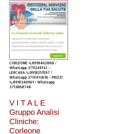
CORLEONE 📞0918462060 /
Whatsapp 3711249132 -
LERCARA 📞0918251597 /
Whatsapp 3714413616 - PRIZZI
📞0918346961 / Whatsapp
3713060748
V I T A L E
Gruppo Analisi
Cliniche:
Corleone