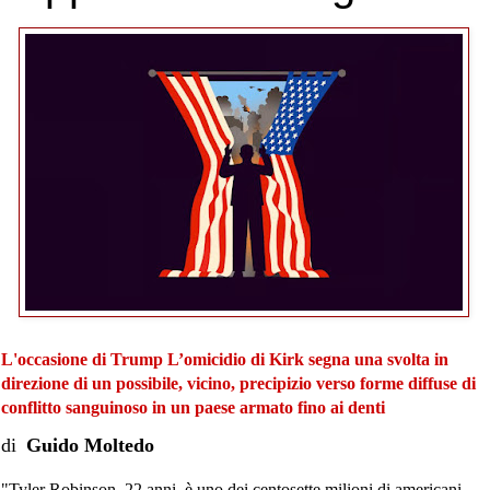
L'occasione di Trump L’omicidio di Kirk segna una svolta in
direzione di un possibile, vicino, precipizio verso forme diffuse di
conflitto sanguinoso in un paese armato fino ai denti
di
Guido Moltedo
"Tyler Robinson, 22 anni, è uno dei centosette milioni di americani