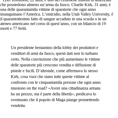
che possiedono almeno un’arma da fuoco. Charlie Kirk, 31 anni, è
una delle quarantamila vittime di sparatorie che ogni anno
insanguinano l’America. L’omicidio, nella Utah Valley University, è
il quarantottesimo fatto di sangue accaduto in una scuola o in un
ateneo americano nel corso di quest’anno, con un bilancio di 19
morti e 77 feriti.
Un presidente beniamino della lobby dei produttori e
venditori di armi da fuoco, questi dati non lo turbano
certo. Nella convinzione che più aumentano le vittime
delle sparatorie più crescono vendita e diffusione di
pistole e fucili. D’altronde, come affermava lo stesso
Kirk, cosa vuoi che siano tutte queste vittime al
confronto con le cinquantamila persone che ogni anno
muoiono on the road? «Avere una cittadinanza armata
ha un prezzo, ma è parte della libertà», predicava lo
sventurato che il popolo di Maga piange promettendo
vendetta.