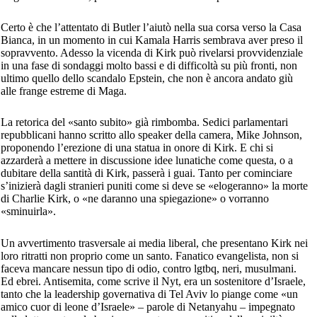
Certo è che l’attentato di Butler l’aiutò nella sua corsa verso la Casa
Bianca, in un momento in cui Kamala Harris sembrava aver preso il
sopravvento. Adesso la vicenda di Kirk può rivelarsi provvidenziale
in una fase di sondaggi molto bassi e di difficoltà su più fronti, non
ultimo quello dello scandalo Epstein, che non è ancora andato giù
alle frange estreme di Maga.
La retorica del «santo subito» già rimbomba. Sedici parlamentari
repubblicani hanno scritto allo speaker della camera, Mike Johnson,
proponendo l’erezione di una statua in onore di Kirk. E chi si
azzarderà a mettere in discussione idee lunatiche come questa, o a
dubitare della santità di Kirk, passerà i guai. Tanto per cominciare
s’inizierà dagli stranieri puniti come si deve se «elogeranno» la morte
di Charlie Kirk, o «ne daranno una spiegazione» o vorranno
«sminuirla».
Un avvertimento trasversale ai media liberal, che presentano Kirk nei
loro ritratti non proprio come un santo. Fanatico evangelista, non si
faceva mancare nessun tipo di odio, contro lgtbq, neri, musulmani.
Ed ebrei. Antisemita, come scrive il Nyt, era un sostenitore d’Israele,
tanto che la leadership governativa di Tel Aviv lo piange come «un
amico cuor di leone d’Israele» – parole di Netanyahu – impegnato