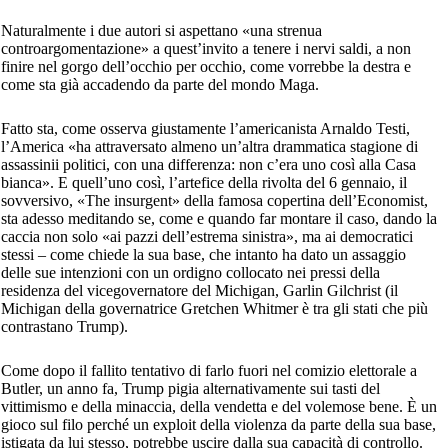
Naturalmente i due autori si aspettano «una strenua
controargomentazione» a quest’invito a tenere i nervi saldi, a non
finire nel gorgo dell’occhio per occhio, come vorrebbe la destra e
come sta già accadendo da parte del mondo Maga.
Fatto sta, come osserva giustamente l’americanista Arnaldo Testi,
l’America «ha attraversato almeno un’altra drammatica stagione di
assassinii politici, con una differenza: non c’era uno così alla Casa
bianca». E quell’uno così, l’artefice della rivolta del 6 gennaio, il
sovversivo, «The insurgent» della famosa copertina dell’Economist,
sta adesso meditando se, come e quando far montare il caso, dando la
caccia non solo «ai pazzi dell’estrema sinistra», ma ai democratici
stessi – come chiede la sua base, che intanto ha dato un assaggio
delle sue intenzioni con un ordigno collocato nei pressi della
residenza del vicegovernatore del Michigan, Garlin Gilchrist (il
Michigan della governatrice Gretchen Whitmer è tra gli stati che più
contrastano Trump).
Come dopo il fallito tentativo di farlo fuori nel comizio elettorale a
Butler, un anno fa, Trump pigia alternativamente sui tasti del
vittimismo e della minaccia, della vendetta e del volemose bene. È un
gioco sul filo perché un exploit della violenza da parte della sua base,
istigata da lui stesso, potrebbe uscire dalla sua capacità di controllo.