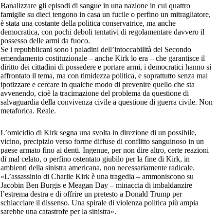
Banalizzare gli episodi di sangue in una nazione in cui quattro
famiglie su dieci tengono in casa un fucile o perfino un mitragliatore,
è stata una costante della politica conservatrice, ma anche
democratica, con pochi deboli tentativi di regolamentare davvero il
possesso delle armi da fuoco.
Se i repubblicani sono i paladini dell’intoccabilità del Secondo
emendamento costituzionale – anche Kirk lo era – che garantisce il
diritto dei cittadini di possedere e portare armi, i democratici hanno sì
affrontato il tema, ma con timidezza politica, e soprattutto senza mai
ipotizzare e cercare in qualche modo di prevenire quello che sta
avvenendo, cioè la tracimazione del problema da questione di
salvaguardia della convivenza civile a questione di guerra civile. Non
metaforica. Reale.
L’omicidio di Kirk segna una svolta in direzione di un possibile,
vicino, precipizio verso forme diffuse di conflitto sanguinoso in un
paese armato fino ai denti. Ingenue, per non dire altro, certe reazioni
di mal celato, o perfino ostentato giubilo per la fine di Kirk, in
ambienti della sinistra americana, non necessariamente radicale.
«L’assassinio di Charlie Kirk è una tragedia – ammoniscono su
Jacobin Ben Burgis e Meagan Day – minaccia di imbaldanzire
l’estrema destra e di offrire un pretesto a Donald Trump per
schiacciare il dissenso. Una spirale di violenza politica più ampia
sarebbe una catastrofe per la sinistra».