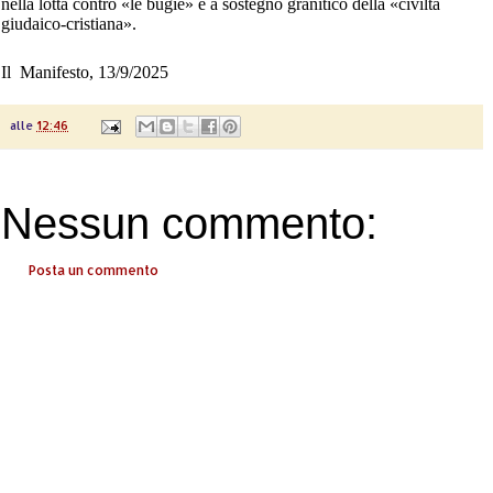
nella lotta contro «le bugie» e a sostegno granitico della «civiltà
giudaico-cristiana».
Il
Manifesto, 13/9/2025
alle
12:46
Nessun commento:
Posta un commento