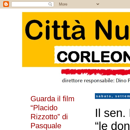
Guarda il film
sabato, sette
“Placido
Il sen
Rizzotto” di
“le do
Pasquale