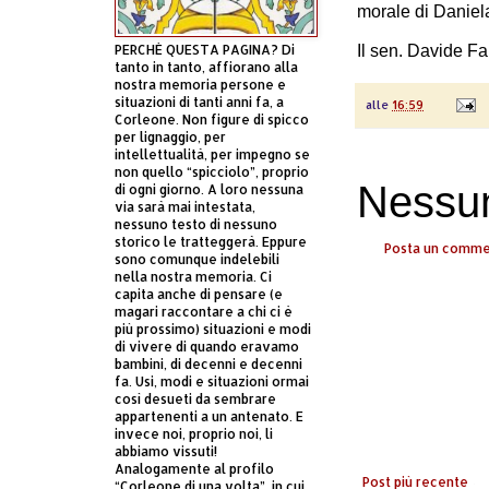
morale di Daniel
PERCHÈ QUESTA PAGINA? Di
Il sen. Davide Fa
tanto in tanto, affiorano alla
nostra memoria persone e
situazioni di tanti anni fa, a
alle
16:59
Corleone. Non figure di spicco
per lignaggio, per
intellettualità, per impegno se
non quello “spicciolo”, proprio
Nessu
di ogni giorno. A loro nessuna
via sarà mai intestata,
nessuno testo di nessuno
storico le tratteggerà. Eppure
Posta un comm
sono comunque indelebili
nella nostra memoria. Ci
capita anche di pensare (e
magari raccontare a chi ci è
più prossimo) situazioni e modi
di vivere di quando eravamo
bambini, di decenni e decenni
fa. Usi, modi e situazioni ormai
così desueti da sembrare
appartenenti a un antenato. E
invece noi, proprio noi, li
abbiamo vissuti!
Analogamente al profilo
Post più recente
“Corleone di una volta”, in cui