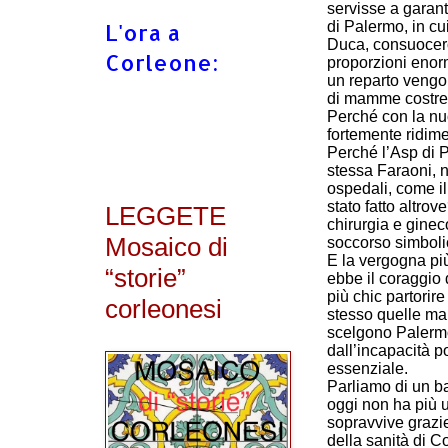
servisse a garant
L'ora a
di Palermo, in cu
Duca, consuocer
Corleone:
proporzioni enorm
un reparto vengon
di mamme costret
Perché con la nu
fortemente ridim
Perché l’Asp di P
stessa Faraoni, n
ospedali, come il
stato fatto altrov
LEGGETE
chirurgia e ginec
Mosaico di
soccorso simboli
E la vergogna pi
“storie”
ebbe il coraggio 
più chic partorire
corleonesi
stesso quelle ma
scelgono Palermo 
dall’incapacità po
essenziale.
Parliamo di un bac
oggi non ha più u
sopravvive grazie
della sanità di C