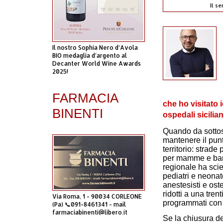
Il s
Il nostro Sophia Nero d’Avola
BIO medaglia d’argento al
Decanter World Wine Awards
2025!
FARMACIA
che ho visitato i
BINENTI
ospedali siciliani
Quando da sottos
mantenere il pun
territorio: strade 
per mamme e bamb
regionale ha sci
pediatri e neonat
anestesisti e ost
ridotti a una tren
Via Roma, 1 - 90034 CORLEONE
programmati con 
(Pa) 📞091-8461341 - mail
farmaciabinenti@libero.it
Se la chiusura de