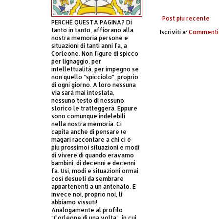
Post più recente
PERCHÈ QUESTA PAGINA? Di
tanto in tanto, affiorano alla
Iscriviti a:
Commenti 
nostra memoria persone e
situazioni di tanti anni fa, a
Corleone. Non figure di spicco
per lignaggio, per
intellettualità, per impegno se
non quello “spicciolo”, proprio
di ogni giorno. A loro nessuna
via sarà mai intestata,
nessuno testo di nessuno
storico le tratteggerà. Eppure
sono comunque indelebili
nella nostra memoria. Ci
capita anche di pensare (e
magari raccontare a chi ci è
più prossimo) situazioni e modi
di vivere di quando eravamo
bambini, di decenni e decenni
fa. Usi, modi e situazioni ormai
così desueti da sembrare
appartenenti a un antenato. E
invece noi, proprio noi, li
abbiamo vissuti!
Analogamente al profilo
“Corleone di una volta”, in cui