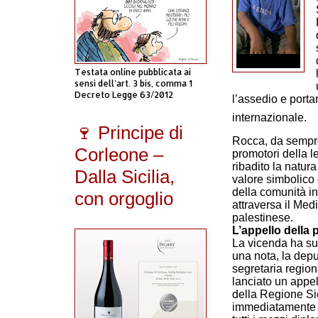
Testata online pubblicata ai
sensi dell'art. 3 bis, comma 1
Decreto Legge 63/2012
l’assedio e porta
internazionale.
🍷 Principe di
Rocca, da sempre 
Corleone –
promotori della le
ribadito la natur
Dalla Sicilia,
valore simbolico 
della comunità in
con orgoglio
attraversa il Me
palestinese.
L’appello della p
La vicenda ha sub
una nota, la depu
segretaria region
lanciato un appel
della Regione Sic
immediatamente il