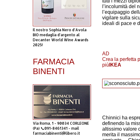
tutti i mezzi dip
l’incolumità del 
l’equipaggio dell
vigilare sulla sic
ideali di pace e d
Il nostro Sophia Nero d’Avola
BIO medaglia d’argento al
Decanter World Wine Awards
2025!
AD
Crea la perfetta 
FARMACIA
più
IKEA
BINENTI
Chinnici ha espr
definendo la miss
Via Roma, 1 - 90034 CORLEONE
(Pa) 📞091-8461341 - mail
altissimo valore 
farmaciabinenti@libero.it
merita il massimo