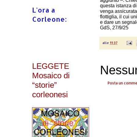
aggiunto –. Chied
questa istanza di
L'ora a
venga assicurata 
flottiglia, il cui
Corleone:
e dare un segnal
GdS, 27/9/25
alle
11:37
LEGGETE
Nessu
Mosaico di
“storie”
Posta un comm
corleonesi