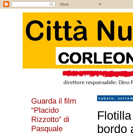
Guarda il film
sabato, sette
“Placido
Flotill
Rizzotto” di
bordo a
Pasquale