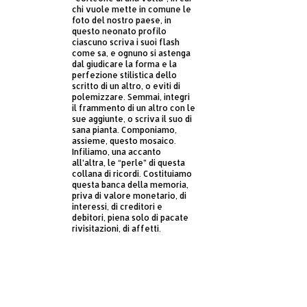
chi vuole mette in comune le
foto del nostro paese, in
questo neonato profilo
ciascuno scriva i suoi flash
come sa, e ognuno si astenga
dal giudicare la forma e la
perfezione stilistica dello
scritto di un altro, o eviti di
polemizzare. Semmai, integri
il frammento di un altro con le
sue aggiunte, o scriva il suo di
sana pianta. Componiamo,
assieme, questo mosaico.
Infiliamo, una accanto
all’altra, le “perle” di questa
collana di ricordi. Costituiamo
questa banca della memoria,
priva di valore monetario, di
interessi, di creditori e
debitori, piena solo di pacate
rivisitazioni, di affetti.