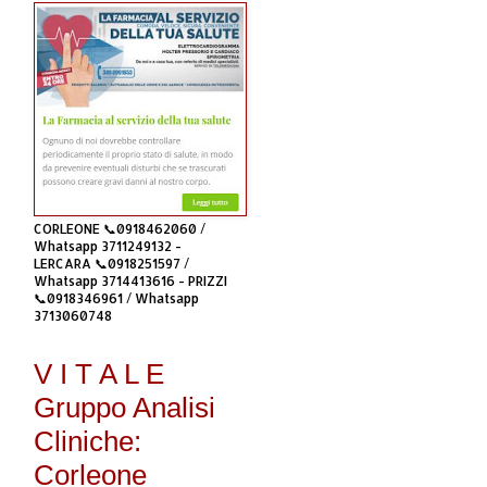
CORLEONE 📞0918462060 /
Whatsapp 3711249132 -
LERCARA 📞0918251597 /
Whatsapp 3714413616 - PRIZZI
📞0918346961 / Whatsapp
3713060748
V I T A L E
Gruppo Analisi
Cliniche:
Corleone