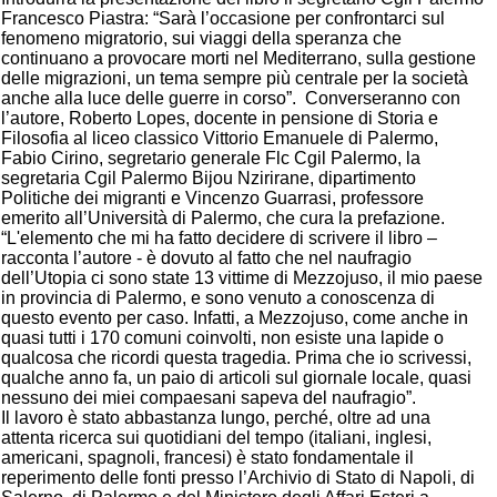
Francesco Piastra: “Sarà l’occasione per confrontarci sul
fenomeno migratorio, sui viaggi della speranza che
continuano a provocare morti nel Mediterrano, sulla gestione
delle migrazioni, un tema sempre più centrale per la società
anche alla luce delle guerre in corso”. Converseranno con
l’autore, Roberto Lopes, docente in pensione di Storia e
Filosofia al liceo classico Vittorio Emanuele di Palermo,
Fabio Cirino, segretario generale Flc Cgil Palermo, la
segretaria Cgil Palermo Bijou Nzirirane, dipartimento
Politiche dei migranti e Vincenzo Guarrasi, professore
emerito all’Università di Palermo, che cura la prefazione.
“L'elemento che mi ha fatto decidere di scrivere il libro –
racconta l’autore - è dovuto al fatto che nel naufragio
dell’Utopia ci sono state 13 vittime di Mezzojuso, il mio paese
in provincia di Palermo, e sono venuto a conoscenza di
questo evento per caso. Infatti, a Mezzojuso, come anche in
quasi tutti i 170 comuni coinvolti, non esiste una lapide o
qualcosa che ricordi questa tragedia. Prima che io scrivessi,
qualche anno fa, un paio di articoli sul giornale locale, quasi
nessuno dei miei compaesani sapeva del naufragio”.
Il lavoro è stato abbastanza lungo, perché, oltre ad una
attenta ricerca sui quotidiani del tempo (italiani, inglesi,
americani, spagnoli, francesi) è stato fondamentale il
reperimento delle fonti presso l’Archivio di Stato di Napoli, di