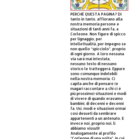
PERCHÈ QUESTA PAGINA? Di
tanto in tanto, affiorano alla
nostra memoria persone e
situazioni di tanti anni fa, a
Corleone. Non figure di spicco
per lignaggio, per
intellettualità, per impegno se
non quello “spicciolo”, proprio
di ogni giorno. A loro nessuna
via sarà mai intestata,
nessuno testo di nessuno
storico le tratteggerà. Eppure
sono comunque indelebili
nella nostra memoria. Ci
capita anche di pensare (e
magari raccontare a chi ci è
più prossimo) situazioni e modi
di vivere di quando eravamo
bambini, di decenni e decenni
fa. Usi, modi e situazioni ormai
così desueti da sembrare
appartenenti a un antenato. E
invece noi, proprio noi, li
abbiamo vissuti!
Analogamente al profilo
“Corleone di una volta”, in cui