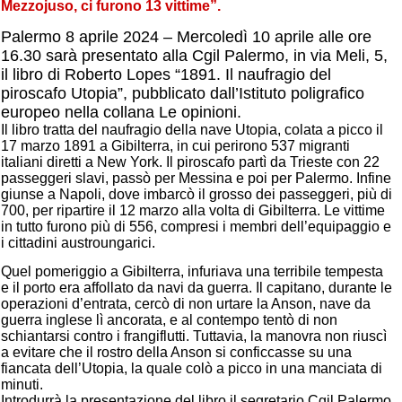
Mezzojuso, ci furono 13 vittime”.
Palermo 8 aprile 2024 – Mercoledì 10 aprile alle ore
16.30 sarà presentato alla Cgil Palermo, in via Meli, 5,
il libro di Roberto Lopes “1891. Il naufragio del
piroscafo Utopia”, pubblicato dall’Istituto poligrafico
europeo nella collana Le opinioni.
Il libro tratta del naufragio della nave Utopia, colata a picco il
17 marzo 1891 a Gibilterra, in cui perirono 537 migranti
italiani diretti a New York. Il piroscafo partì da Trieste con 22
passeggeri slavi, passò per Messina e poi per Palermo. Infine
giunse a Napoli, dove imbarcò il grosso dei passeggeri, più di
700, per ripartire il 12 marzo alla volta di Gibilterra. Le vittime
in tutto furono più di 556, compresi i membri dell’equipaggio e
i cittadini austroungarici.
Quel pomeriggio a Gibilterra, infuriava una terribile tempesta
e il porto era affollato da navi da guerra. Il capitano, durante le
operazioni d’entrata, cercò di non urtare la Anson, nave da
guerra inglese lì ancorata, e al contempo tentò di non
schiantarsi contro i frangiflutti. Tuttavia, la manovra non riuscì
a evitare che il rostro della Anson si conficcasse su una
fiancata dell’Utopia, la quale colò a picco in una manciata di
minuti.
Introdurrà la presentazione del libro il segretario Cgil Palermo