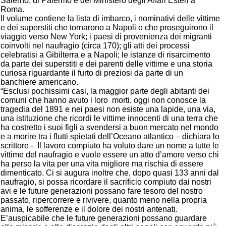
Salerno, di Palermo e del Ministero degli Affari Esteri a
Roma.
Il volume contiene la lista di imbarco, i nominativi delle vittime
e dei superstiti che tornarono a Napoli o che proseguirono il
viaggio verso New York; i paesi di provenienza dei migranti
coinvolti nel naufragio (circa 170); gli atti dei processi
celebratisi a Gibilterra e a Napoli; le istanze di risarcimento
da parte dei superstiti e dei parenti delle vittime e una storia
curiosa riguardante il furto di preziosi da parte di un
banchiere americano.
“Esclusi pochissimi casi, la maggior parte degli abitanti dei
comuni che hanno avuto i loro morti, oggi non conosce la
tragedia del 1891 e nei paesi non esiste una lapide, una via,
una istituzione che ricordi le vittime innocenti di una terra che
ha costretto i suoi figli a svendersi a buon mercato nel mondo
e a morire tra i flutti spietati dell’Oceano atlantico – dichiara lo
scrittore - Il lavoro compiuto ha voluto dare un nome a tutte le
vittime del naufragio e vuole essere un atto d’amore verso chi
ha perso la vita per una vita migliore ma rischia di essere
dimenticato. Ci si augura inoltre che, dopo quasi 133 anni dal
naufragio, si possa ricordare il sacrificio compiuto dai nostri
avi e le future generazioni possano fare tesoro del nostro
passato, ripercorrere e rivivere, quanto meno nella propria
anima, le sofferenze e il dolore dei nostri antenati.
E’auspicabile che le future generazioni possano guardare