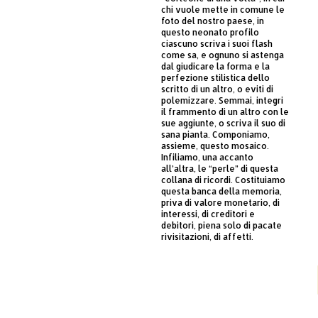
chi vuole mette in comune le
foto del nostro paese, in
questo neonato profilo
ciascuno scriva i suoi flash
come sa, e ognuno si astenga
dal giudicare la forma e la
perfezione stilistica dello
scritto di un altro, o eviti di
polemizzare. Semmai, integri
il frammento di un altro con le
sue aggiunte, o scriva il suo di
sana pianta. Componiamo,
assieme, questo mosaico.
Infiliamo, una accanto
all’altra, le “perle” di questa
collana di ricordi. Costituiamo
questa banca della memoria,
priva di valore monetario, di
interessi, di creditori e
debitori, piena solo di pacate
rivisitazioni, di affetti.