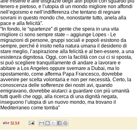
alle miserie e alle disgrazie degli altri popoli con sguardo più
tenero e pietoso, e l’utopia di un mondo migliore non affondi
nell’egoismo e nell’indifferenza che tentano di regnare
sovrani in questo mondo che, nonostante tutto, anela alla
pace e alla felicità”.
“In fondo, le “spartenze” di gente che spera in una vita
migliore ci sono sempre state – aggiunge Lopes - Le
migrazioni di persone, gruppi sociali e popoli esistono da
sempre, perché è insito nella natura umana il desiderio di
stare meglio, l’aspirazione alla felicità e al ben-essere, a una
esistenza dignitosa. Oggi, con la facilità con cui ci si sposta,
si può scegliere tranquillamente di andare a lavorare e
abitare a Los Angeles oppure svernare a Dubai, ma lo
spostamento, come afferma Papa Francesco, dovrebbe
avvenire per scelta volontaria e non per necessità. Certo, la
conoscenza delle sofferenze dei nostri avi, quando
emigravano, dovrebbe aiutarci a guardare con più umanità
tutti quelli che oggi, alla ricerca di una dignità negata,
inseguono l’utopia di un nuovo mondo, ma trovano il
Mediterraneo come tomba”
alle
12:54