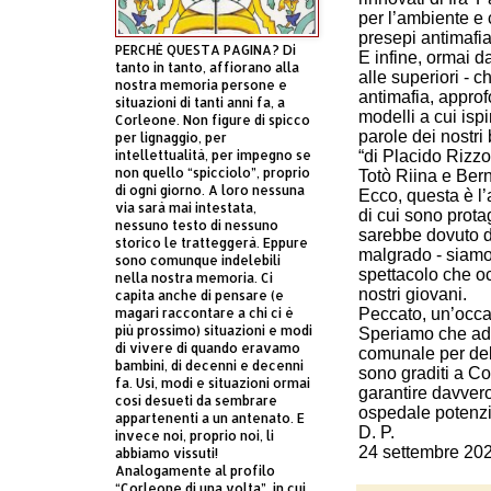
per l’ambiente e 
presepi antimafia 
PERCHÈ QUESTA PAGINA? Di
E infine, ormai d
tanto in tanto, affiorano alla
alle superiori - c
nostra memoria persone e
antimafia, appro
situazioni di tanti anni fa, a
modelli a cui isp
Corleone. Non figure di spicco
parole dei nostri
per lignaggio, per
“di Placido Rizzo
intellettualità, per impegno se
non quello “spicciolo”, proprio
Totò Riina e Ber
di ogni giorno. A loro nessuna
Ecco, questa è l’
via sarà mai intestata,
di cui sono prota
nessuno testo di nessuno
sarebbe dovuto d
storico le tratteggerà. Eppure
malgrado - siamo 
sono comunque indelebili
spettacolo che oc
nella nostra memoria. Ci
nostri giovani.
capita anche di pensare (e
Peccato, un’occ
magari raccontare a chi ci è
più prossimo) situazioni e modi
Speriamo che ade
di vivere di quando eravamo
comunale per deli
bambini, di decenni e decenni
sono graditi a C
fa. Usi, modi e situazioni ormai
garantire davvero
così desueti da sembrare
ospedale potenzi
appartenenti a un antenato. E
D. P.
invece noi, proprio noi, li
24 settembre 20
abbiamo vissuti!
Analogamente al profilo
“Corleone di una volta”, in cui