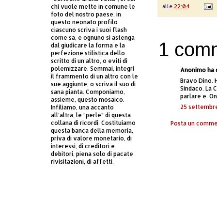
alle
22:04
chi vuole mette in comune le
foto del nostro paese, in
questo neonato profilo
ciascuno scriva i suoi flash
come sa, e ognuno si astenga
1 com
dal giudicare la forma e la
perfezione stilistica dello
scritto di un altro, o eviti di
polemizzare. Semmai, integri
Anonimo ha d
il frammento di un altro con le
Bravo Dino. 
sue aggiunte, o scriva il suo di
Sindaco. La 
sana pianta. Componiamo,
parlare e. On
assieme, questo mosaico.
25 settembre
Infiliamo, una accanto
all’altra, le “perle” di questa
collana di ricordi. Costituiamo
Posta un comm
questa banca della memoria,
priva di valore monetario, di
interessi, di creditori e
debitori, piena solo di pacate
rivisitazioni, di affetti.