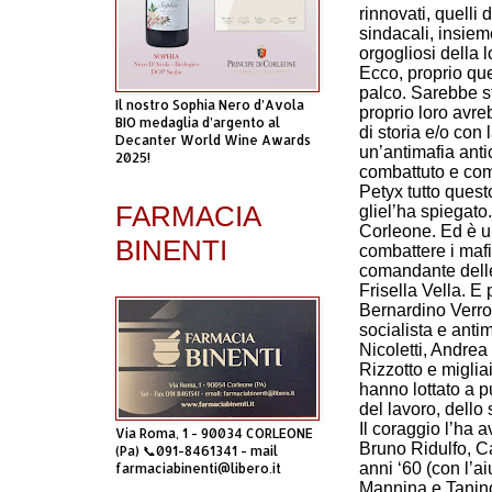
rinnovati, quelli
sindacali, insieme
orgogliosi della 
Ecco, proprio quel
palco. Sarebbe st
Il nostro Sophia Nero d’Avola
proprio loro avre
BIO medaglia d’argento al
di storia e/o con
Decanter World Wine Awards
un’antimafia anti
2025!
combattuto e com
Petyx tutto ques
FARMACIA
gliel’ha spiegato
Corleone. Ed è un
BINENTI
combattere i mafi
comandante delle
Frisella Vella. E 
Bernardino Verro,
socialista e anti
Nicoletti, Andre
Rizzotto e migli
hanno lottato a p
del lavoro, dello
Il coraggio l’ha 
Via Roma, 1 - 90034 CORLEONE
Bruno Ridulfo, Ca
(Pa) 📞091-8461341 - mail
anni ‘60 (con l’a
farmaciabinenti@libero.it
Mannina e Tanino