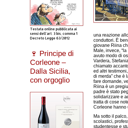
Testata online pubblicata ai
sensi dell'art. 3 bis, comma 1
una reazione all
Decreto Legge 63/2012
conduttori. È ben
giovane Riina ch
Male, invece, “l
🍷 Principe di
avuto modo di os
Corleone –
Vardera, Stefani
chiamato accanto 
Dalla Sicilia,
ed altri testimoni
di merda” che è l
con orgoglio
fare domande, ve
Riina è un pregiu
padre è stato pegg
solidarizzare e a
tratta di cose not
Corleone hanno 
Ma sotto il palco,
scolastici, profe
studentesse e stud