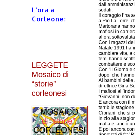
dall’amministraz
L'ora a
sodali.
Il coraggio l’ha a
Corleone:
a Pio La Torre, c
Martorana hanno l
mafiosi in carri
allora sottovalutat
Con i ragazzi del
Natale 1991 hanno 
cambiare vita, a 
temi hanno scritto
LEGGETE
combattere e sco
Con “Il Giornale
Mosaico di
dopo, che hanno 
Ai bambini delle 
“storie”
direttrice Gina S
i mafiosi all’ind
corleonesi
“Giovanni, non d
E ancora con il 
terribile stagione
Cipriani, che si c
inizio alla stagio
mafia e lanciò un
E poi ancora con 
rinnovati di fra’ 