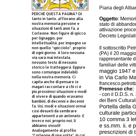
Piana degli Alba
PERCHÈ QUESTA PAGINA? Di
Oggetto
: Memori
tanto in tanto, affiorano alla
nostra memoria persone e
stato di abbandon
situazioni di tanti anni fa, a
attivazione proce
Corleone. Non figure di spicco
Decreto Legislat
per lignaggio, per
intellettualità, per impegno se
Il sottoscritto P
non quello “spicciolo”, proprio
di ogni giorno. A loro nessuna
(PA) il 20 maggi
via sarà mai intestata,
rappresentante
d
nessuno testo di nessuno
familiari delle vi
storico le tratteggerà. Eppure
maggio 1947 e 
sono comunque indelebili
in Via Carlo Ma
nella nostra memoria. Ci
capita anche di pensare (e
francesco.petrot
magari raccontare a chi ci è
Premesso che:
più prossimo) situazioni e modi
- con il D.D.S. n
di vivere di quando eravamo
dei Beni Culturali
bambini, di decenni e decenni
Portella della G
fa. Usi, modi e situazioni ormai
così desueti da sembrare
culturale
partic
appartenenti a un antenato. E
10 comma 3 let
invece noi, proprio noi, li
e ss.mm. ii. e p
abbiamo vissuti!
Analogamente al profilo
prescrizioni di
“Corleone di una volta”, in cui