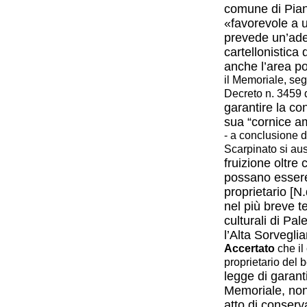
comune di Pian
«favorevole a 
prevede un’ad
cartellonistic
anche l’area p
il Memoriale, seg
Decreto n. 3459 
garantire la co
sua “cornice
am
- a conclusione 
Scarpinato si aus
fruizione oltre 
possano essere
proprietario [N
nel più breve 
culturali di Pa
l’Alta
Sorveglia
Accertato
che il
proprietario del 
legge di garanti
Memoriale, non
atto di conser