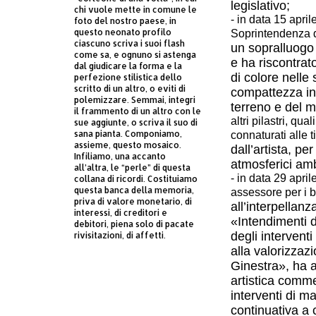
legislativo;
chi vuole mette in comune le
- in data 15 apri
foto del nostro paese, in
questo neonato profilo
Soprintendenza d
ciascuno scriva i suoi flash
un sopralluogo 
come sa, e ognuno si astenga
e ha riscontrat
dal giudicare la forma e la
di colore nelle
perfezione stilistica dello
scritto di un altro, o eviti di
compattezza in
polemizzare. Semmai, integri
terreno e del m
il frammento di un altro con le
altri pilastri, qu
sue aggiunte, o scriva il suo di
sana pianta. Componiamo,
connaturati alle 
assieme, questo mosaico.
dall’artista, pe
Infiliamo, una accanto
atmosferici
amb
all’altra, le “perle” di questa
- in data 29 apri
collana di ricordi. Costituiamo
questa banca della memoria,
assessore per i be
priva di valore monetario, di
all’interpellanz
interessi, di creditori e
«Intendimenti 
debitori, piena solo di pacate
degli interventi
rivisitazioni, di affetti.
alla
valorizzazi
Ginestra», ha 
artistica
commem
interventi di m
continuativa a c