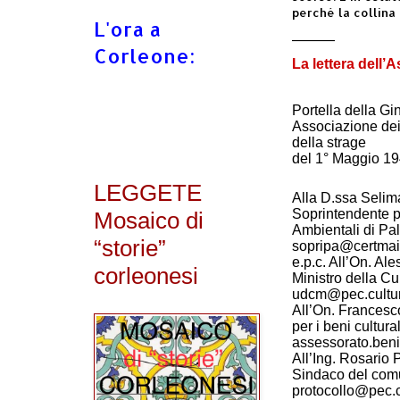
perché la collina 
L'ora a
———
Corleone:
La lettera dell’
Portella della Gi
Associazione dei 
della strage
del 1° Maggio 1
LEGGETE
Alla D.ssa Selim
Soprintendente pe
Mosaico di
Ambientali di Pa
“storie”
sopripa@certmail.
e.p.c. All’On. Ale
corleonesi
Ministro della Cu
udcm@pec.cultur
All’On. Francesc
per i beni cultural
assessorato.beni.
All’Ing. Rosario P
Sindaco del comu
protocollo@pec.c