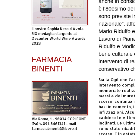
anche in consid
è l’80esimo del
sono previste im
nazionale”, aff
Il nostro Sophia Nero d’Avola
Mario Ridulfo 
BIO medaglia d’argento al
Lavoro di Piana
Decanter World Wine Awards
2025!
Ridulfo e Modic
bene culturale e
FARMACIA
intervento di re
BINENTI
conservativo ch
Sia la Cgil che l’
intervento comple
memoriale realizz
massi e dei muret
scorso, continua i
basi in cemento, 
infiltrazioni. Alc
caddero le vitti
Via Roma, 1 - 90034 CORLEONE
inclinati. Le ult
(Pa) 📞091-8461341 - mail
sono state ribadi
farmaciabinenti@libero.it
scorso. E in estat