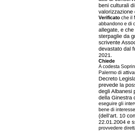
beni culturali
d
valorizzazione
Verificato
che il 
abbandono e di 
allegate, e che 
sterpaglie da
g
scrivente Assoc
devastato
dal 
2021.
Chiede
A codesta Soprint
Palermo di attiva
Decreto Legisl
prevede la poss
degli Albanesi 
della Ginestra 
eseguire gli inte
bene di interesse
(dell’art. 10 c
22.01.2004 e ss
provvedere dirett