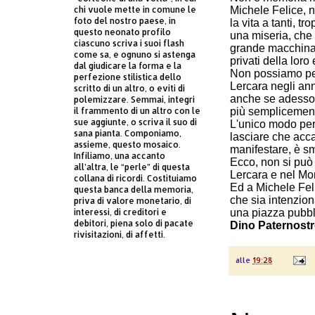
chi vuole mette in comune le
Michele Felice, n
foto del nostro paese, in
la vita a tanti, t
questo neonato profilo
una miseria, che
ciascuno scriva i suoi flash
grande macchina 
come sa, e ognuno si astenga
privati della loro
dal giudicare la forma e la
Non possiamo per
perfezione stilistica dello
Lercara negli ann
scritto di un altro, o eviti di
anche se adesso 
polemizzare. Semmai, integri
il frammento di un altro con le
più semplicement
sue aggiunte, o scriva il suo di
L'unico modo per 
sana pianta. Componiamo,
lasciare che acc
assieme, questo mosaico.
manifestare, è sm
Infiliamo, una accanto
Ecco, non si può 
all’altra, le “perle” di questa
Lercara e nel Mo
collana di ricordi. Costituiamo
Ed a Michele Fel
questa banca della memoria,
che sia intenzion
priva di valore monetario, di
interessi, di creditori e
una piazza pubbl
debitori, piena solo di pacate
Dino Paternost
rivisitazioni, di affetti.
alle
19:28