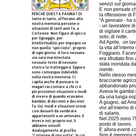
servizi sul giorn
E non pensate ch
PERCHÈ QUESTA PAGINA? Di
la riflessione di
tanto in tanto, affiorano alla
“A gennaio - ha 
nostra memoria persone e
- un lavoratore d
situazioni di tanti anni fa, a
di vigilare il can
Corleone. Non figure di spicco
solo, di notte.
per lignaggio, per
Ad Aprile,
un lav
intellettualità, per impegno se
la vita all'intern
non quello “spicciolo”, proprio
di ogni giorno. A loro nessuna
Foggiano. Faceva
via sarà mai intestata,
era sfruttato fino
nessuno testo di nessuno
stata inondata da
storico le tratteggerà. Eppure
niente.
sono comunque indelebili
Nello stesso mese
nella nostra memoria. Ci
bracciante agrico
capita anche di pensare (e
abbandonato priv
magari raccontare a chi ci è
Aveva le gambe i
più prossimo) situazioni e modi
di vivere di quando eravamo
da una lunga espo
bambini, di decenni e decenni
A giugno, ad Amen
fa. Usi, modi e situazioni ormai
vivi all'interno
così desueti da sembrare
di salario.
appartenenti a un antenato. E
Nel 2025 sono 798
invece noi, proprio noi, li
posto di lavoro.
abbiamo vissuti!
E allora eventi c
Analogamente al profilo
Non è memoria mo
“Corleone di una volta”, in cui