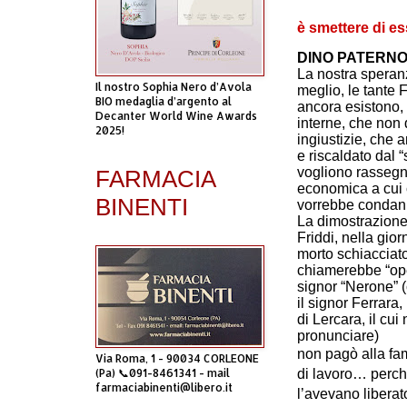
è smettere di es
DINO PATERN
La nostra speran
Il nostro Sophia Nero d’Avola
meglio, le tante 
BIO medaglia d’argento al
ancora esistono,
Decanter World Wine Awards
interne, che non
2025!
ingiustizie, che
e riscaldato dal “
vogliono rassegna
FARMACIA
economica a cui 
BINENTI
vorrebbe condan
La dimostrazione
Friddi, nella gior
morto schiacciato
chiamerebbe “oper
signor “Nerone” (
il signor Ferrara
di Lercara, il cui
pronunciare)
non pagò alla fa
Via Roma, 1 - 90034 CORLEONE
(Pa) 📞091-8461341 - mail
di lavoro… perché
farmaciabinenti@libero.it
l’avevano liberat