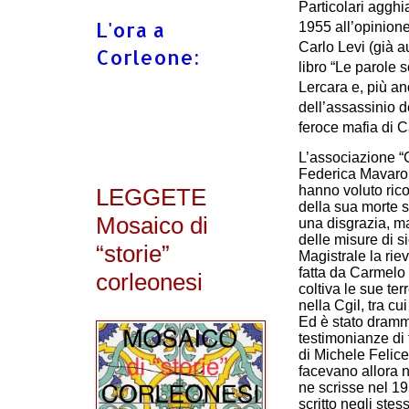
Particolari agghi
L'ora a
1955 all’opinione
Carlo Levi (già au
Corleone:
libro “Le parole s
Lercara e, più a
dell’assassinio d
feroce mafia di
L’associazione 
Federica Mavaro,
hanno voluto ric
LEGGETE
della sua morte 
Mosaico di
una disgrazia, ma
delle misure di s
“storie”
Magistrale la rie
fatta da Carmelo 
corleonesi
coltiva le sue ter
nella Cgil, tra cu
Ed è stato dramm
testimonianze di 
di Michele Felice
facevano allora n
ne scrisse nel 1
scritto negli stes