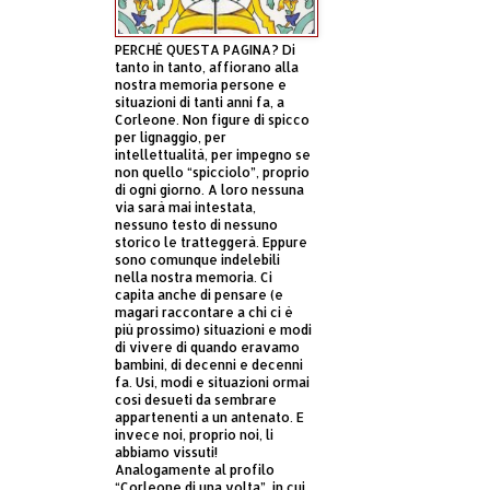
PERCHÈ QUESTA PAGINA? Di
tanto in tanto, affiorano alla
nostra memoria persone e
situazioni di tanti anni fa, a
Corleone. Non figure di spicco
per lignaggio, per
intellettualità, per impegno se
non quello “spicciolo”, proprio
di ogni giorno. A loro nessuna
via sarà mai intestata,
nessuno testo di nessuno
storico le tratteggerà. Eppure
sono comunque indelebili
nella nostra memoria. Ci
capita anche di pensare (e
magari raccontare a chi ci è
più prossimo) situazioni e modi
di vivere di quando eravamo
bambini, di decenni e decenni
fa. Usi, modi e situazioni ormai
così desueti da sembrare
appartenenti a un antenato. E
invece noi, proprio noi, li
abbiamo vissuti!
Analogamente al profilo
“Corleone di una volta”, in cui