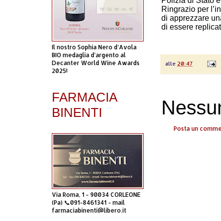
Polizia di Stato 
Ringrazio per l’i
di apprezzare un
di essere replic
Il nostro Sophia Nero d’Avola
BIO medaglia d’argento al
Decanter World Wine Awards
alle
20:47
2025!
FARMACIA
Nessu
BINENTI
Posta un comm
Via Roma, 1 - 90034 CORLEONE
(Pa) 📞091-8461341 - mail
farmaciabinenti@libero.it