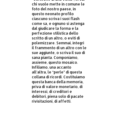
chi vuole mette in comune le
foto del nostro paese, in
questo neonato profilo
ciascuno scriva i suoi flash
come sa, e ognuno si astenga
dal giudicare la forma e la
perfezione stilistica dello
scritto di un altro, o eviti di
polemizzare. Semmai, integri
il frammento di un altro con le
sue aggiunte, o scriva il suo di
sana pianta. Componiamo,
assieme, questo mosaico.
Infiliamo, una accanto
all’altra, le “perle” di questa
collana di ricordi. Costituiamo
questa banca della memoria,
priva di valore monetario, di
interessi, di creditori e
debitori, piena solo di pacate
rivisitazioni, di affetti.