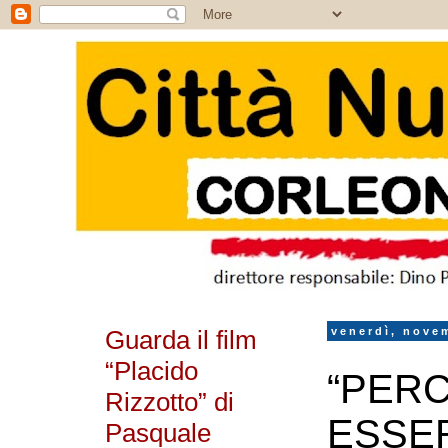
Guarda il film
venerdì, nove
“Placido
“PERC
Rizzotto” di
ESSER
Pasquale