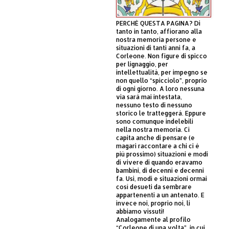
PERCHÈ QUESTA PAGINA? Di
tanto in tanto, affiorano alla
nostra memoria persone e
situazioni di tanti anni fa, a
Corleone. Non figure di spicco
per lignaggio, per
intellettualità, per impegno se
non quello “spicciolo”, proprio
di ogni giorno. A loro nessuna
via sarà mai intestata,
nessuno testo di nessuno
storico le tratteggerà. Eppure
sono comunque indelebili
nella nostra memoria. Ci
capita anche di pensare (e
magari raccontare a chi ci è
più prossimo) situazioni e modi
di vivere di quando eravamo
bambini, di decenni e decenni
fa. Usi, modi e situazioni ormai
così desueti da sembrare
appartenenti a un antenato. E
invece noi, proprio noi, li
abbiamo vissuti!
Analogamente al profilo
“Corleone di una volta”, in cui