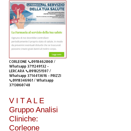
CORLEONE 📞0918462060 /
Whatsapp 3711249132 -
LERCARA 📞0918251597 /
Whatsapp 3714413616 - PRIZZI
📞0918346961 / Whatsapp
3713060748
V I T A L E
Gruppo Analisi
Cliniche:
Corleone