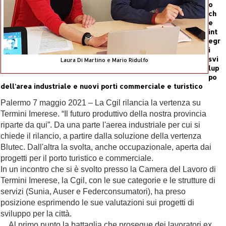
o
ch
e
int
egr
i
svi
Laura Di Martino e Mario Ridulfo
lup
po
dell'area industriale e nuovi porti commerciale e turistico
Palermo 7 maggio 2021 – La Cgil rilancia la vertenza su
Termini Imerese. “Il futuro produttivo della nostra provincia
riparte da qui”. Da una parte l'aerea industriale per cui si
chiede il rilancio, a partire dalla soluzione della vertenza
Blutec. Dall'altra la svolta, anche occupazionale, aperta dai
progetti per il porto turistico e commerciale.
In un incontro che si è svolto presso la Camera del Lavoro di
Termini Imerese, la Cgil, con le sue categorie e le strutture di
servizi (Sunia, Auser e Federconsumatori), ha preso
posizione esprimendo le sue valutazioni sui progetti di
sviluppo per la città.
Al primo punto la battaglia che prosegue dei lavoratori ex