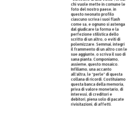
chi vuole mette in comune le
foto del nostro paese, in
questo neonato profilo
ciascuno scriva i suoi flash
come sa, e ognuno si astenga
dal giudicare la forma e la
perfezione stilistica dello
scritto di un altro, o eviti di
polemizzare. Semmai, integri
il frammento di un altro con le
sue aggiunte, o scriva il suo di
sana pianta. Componiamo,
assieme, questo mosaico.
Infiliamo, una accanto
all’altra, le “perle” di questa
collana di ricordi. Costituiamo
questa banca della memoria,
priva di valore monetario, di
interessi, di creditori e
debitori, piena solo di pacate
rivisitazioni, di affetti.