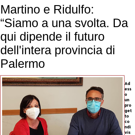
Martino e Ridulfo:
“Siamo a una svolta. Da
qui dipende il futuro
dell'intera provincia di
Palermo
Ad
ess
o
un
pro
get
to
co
ndi
vis