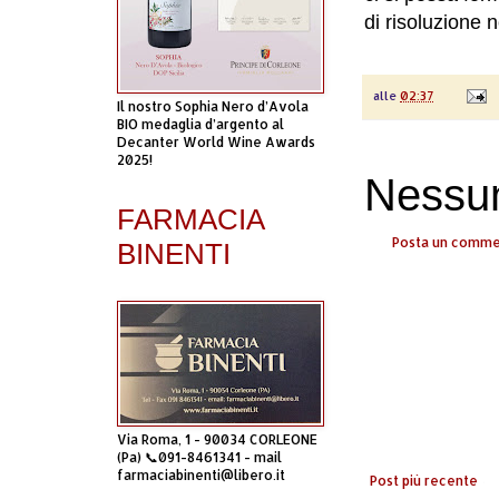
di risoluzione n
alle
02:37
Il nostro Sophia Nero d’Avola
BIO medaglia d’argento al
Decanter World Wine Awards
2025!
Nessu
FARMACIA
Posta un comm
BINENTI
Via Roma, 1 - 90034 CORLEONE
(Pa) 📞091-8461341 - mail
farmaciabinenti@libero.it
Post più recente