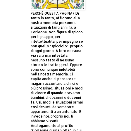
PERCHÈ QUESTA PAGINA? Di
tanto in tanto, affiorano alla
nostra memoria persone e
situazioni di tanti anni fa, a
Corleone. Non figure di spicco
per lignaggio, per
intellettualità, per impegno se
non quello “spicciolo”, proprio
di ogni giorno. A loro nessuna
via sarà mai intestata,
nessuno testo di nessuno
storico le tratteggerà. Eppure
sono comunque indelebili
nella nostra memoria. Ci
capita anche di pensare (e
magari raccontare a chi ci è
più prossimo) situazioni e modi
di vivere di quando eravamo
bambini, di decenni e decenni
fa. Usi, modi e situazioni ormai
così desueti da sembrare
appartenenti a un antenato. E
invece noi, proprio noi, li
abbiamo vissuti!
Analogamente al profilo
“Corleone di una volta”, in cui