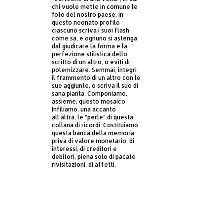
chi vuole mette in comune le
foto del nostro paese, in
questo neonato profilo
ciascuno scriva i suoi flash
come sa, e ognuno si astenga
dal giudicare la forma e la
perfezione stilistica dello
scritto di un altro, o eviti di
polemizzare. Semmai, integri
il frammento di un altro con le
sue aggiunte, o scriva il suo di
sana pianta. Componiamo,
assieme, questo mosaico.
Infiliamo, una accanto
all’altra, le “perle” di questa
collana di ricordi. Costituiamo
questa banca della memoria,
priva di valore monetario, di
interessi, di creditori e
debitori, piena solo di pacate
rivisitazioni, di affetti.