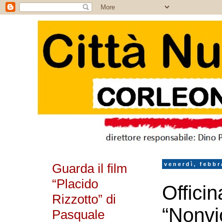
Guarda il film
venerdì, febbr
“Placido
Officin
Rizzotto” di
“Nonvi
Pasquale