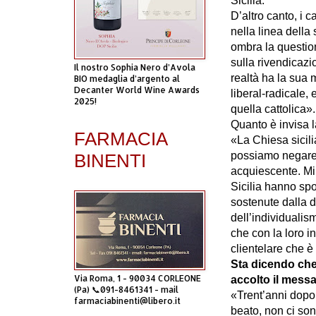
Sicilia.
D’altro canto, i 
nella linea della
ombra la question
sulla rivendicazio
Il nostro Sophia Nero d’Avola
realtà ha la sua m
BIO medaglia d’argento al
Decanter World Wine Awards
liberal-radicale, 
2025!
quella cattolica»
Quanto è invisa la
FARMACIA
«La Chiesa sicil
possiamo negare
BINENTI
acquiescente. Mi r
Sicilia hanno spos
sostenute dalla d
dell’individualis
che con la loro i
clientelare che è
Sta dicendo che
Via Roma, 1 - 90034 CORLEONE
accolto il mess
(Pa) 📞091-8461341 - mail
«Trent’anni dopo 
farmaciabinenti@libero.it
beato, non ci son