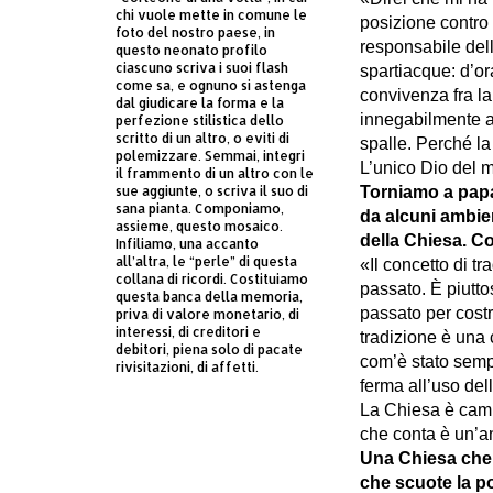
chi vuole mette in comune le
posizione contro
foto del nostro paese, in
responsabile del
questo neonato profilo
ciascuno scriva i suoi flash
spartiacque: d’or
come sa, e ognuno si astenga
convivenza fra la
dal giudicare la forma e la
innegabilmente a 
perfezione stilistica dello
scritto di un altro, o eviti di
spalle. Perché la
polemizzare. Semmai, integri
L’unico Dio del m
il frammento di un altro con le
Torniamo a papa
sue aggiunte, o scriva il suo di
sana pianta. Componiamo,
da alcuni ambien
assieme, questo mosaico.
della Chiesa. 
Infiliamo, una accanto
all’altra, le “perle” di questa
«Il concetto di tr
collana di ricordi. Costituiamo
passato. È piuttos
questa banca della memoria,
passato per costru
priva di valore monetario, di
interessi, di creditori e
tradizione è una
debitori, piena solo di pacate
com’è stato semp
rivisitazioni, di affetti.
ferma all’uso del
La Chiesa è cambi
che conta è un’a
Una Chiesa che 
che scuote la po