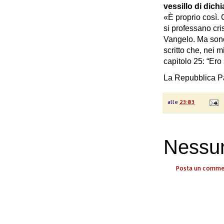
vessillo di dichi
«È proprio così.
si professano cri
Vangelo. Ma sono 
scritto che, nei 
capitolo 25: “Ero
La Repubblica Pa
alle
23:03
Nessu
Posta un comm