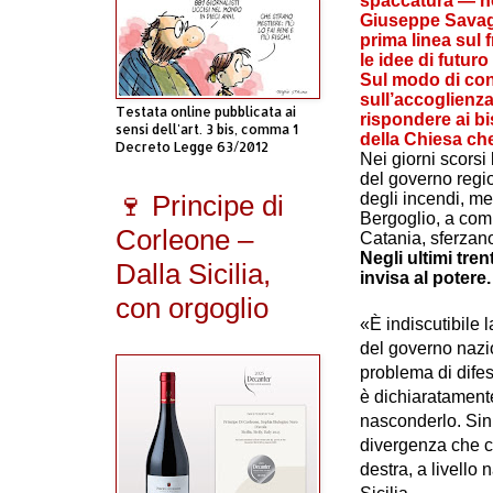
spaccatura — no
Giuseppe Savag
prima linea sul 
le idee di futur
Sul modo di conc
sull’accoglienza
Testata online pubblicata ai
rispondere ai bi
sensi dell'art. 3 bis, comma 1
della Chiesa ch
Decreto Legge 63/2012
Nei giorni scorsi 
del governo regio
degli incendi, me
🍷 Principe di
Bergoglio, a com
Corleone –
Catania, sferzano
Negli ultimi tre
Dalla Sicilia,
invisa al poter
con orgoglio
«È indiscutibile 
del governo nazio
problema di difesa
è dichiaratamente
nasconderlo. Sin
divergenza che c’
destra, a livell