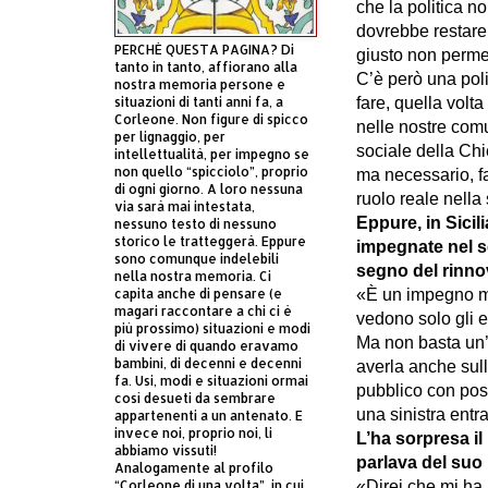
che la politica n
dovrebbe restare f
PERCHÈ QUESTA PAGINA? Di
giusto non permet
tanto in tanto, affiorano alla
C’è però una politi
nostra memoria persone e
fare, quella volt
situazioni di tanti anni fa, a
Corleone. Non figure di spicco
nelle nostre comu
per lignaggio, per
sociale della Ch
intellettualità, per impegno se
non quello “spicciolo”, proprio
ma necessario, fa
di ogni giorno. A loro nessuna
ruolo reale nella
via sarà mai intestata,
Eppure, in Sicili
nessuno testo di nessuno
storico le tratteggerà. Eppure
impegnate nel s
sono comunque indelebili
segno del rinn
nella nostra memoria. Ci
«È un impegno me
capita anche di pensare (e
magari raccontare a chi ci è
vedono solo gli e
più prossimo) situazioni e modi
Ma non basta un’
di vivere di quando eravamo
bambini, di decenni e decenni
averla anche sulla
fa. Usi, modi e situazioni ormai
pubblico con posi
così desueti da sembrare
una sinistra entr
appartenenti a un antenato. E
invece noi, proprio noi, li
L’ha sorpresa il
abbiamo vissuti!
parlava del suo 
Analogamente al profilo
«Direi che mi ha 
“Corleone di una volta”, in cui