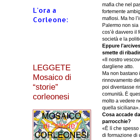
mafia che nel pa
L'ora a
fortemente ambigu
Corleone:
mafiosi. Ma ho l
Palermo non sia r
cos’è davvero il 
società e la polit
Eppure l’arcive
smette di ribadi
«Il nostro vesco
LEGGETE
dargliene atto.
Ma non bastano i
Mosaico di
rinnovamento del
“storie”
poi diventasse ri
comunità. È ques
corleonesi
molto a vedere n
quella siciliana»
Cosa accade da
parrocchie?
«È lì che spesso 
di formazione di 