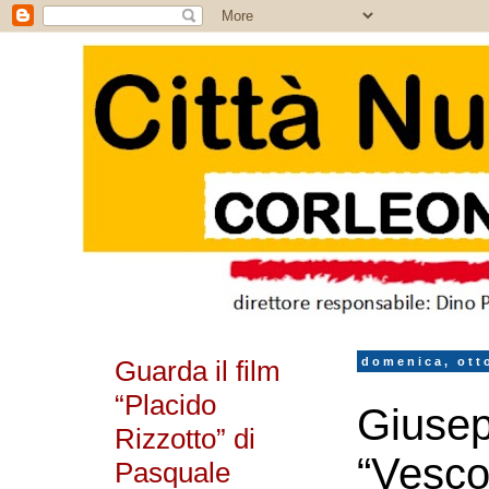
Guarda il film
domenica, ott
“Placido
Giuse
Rizzotto” di
“Vescov
Pasquale