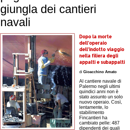
giungla dei cantieri
navali
Dopo la morte
dell’operaio
dell’indotto viaggio
nella filiera degli
appalti e subappalti
di
Gioacchino Amato
Al cantiere navale di
Palermo negli ultimi
quindici anni non è
stato assunto un solo
nuovo operaio. Così,
lentamente, lo
stabilimento
Fincantieri ha
cambiato pelle: 487
dipendenti dei quali