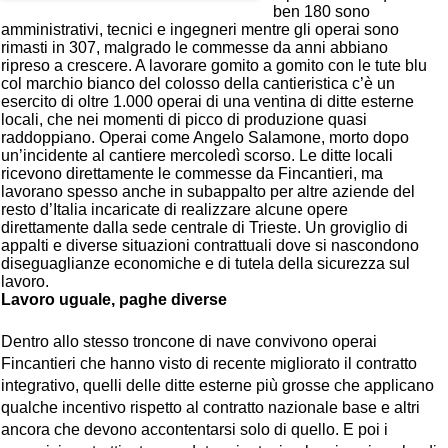
ben 180 sono
amministrativi, tecnici e ingegneri mentre gli operai sono
rimasti in 307, malgrado le commesse da anni abbiano
ripreso a crescere. A lavorare gomito a gomito con le tute blu
col marchio bianco del colosso della cantieristica c’è un
esercito di oltre 1.000 operai di una ventina di ditte esterne
locali, che nei momenti di picco di produzione quasi
raddoppiano. Operai come Angelo Salamone, morto dopo
un’incidente al cantiere mercoledì scorso. Le ditte locali
ricevono direttamente le commesse da Fincantieri, ma
lavorano spesso anche in subappalto per altre aziende del
resto d’Italia incaricate di realizzare alcune opere
direttamente dalla sede centrale di Trieste. Un groviglio di
appalti e diverse situazioni contrattuali dove si nascondono
diseguaglianze economiche e di tutela della sicurezza sul
lavoro.
Lavoro uguale, paghe diverse
Dentro allo stesso troncone di nave convivono operai
Fincantieri che hanno visto di recente migliorato il contratto
integrativo, quelli delle ditte esterne più grosse che applicano
qualche incentivo rispetto al contratto nazionale base e altri
ancora che devono accontentarsi solo di quello. E poi i