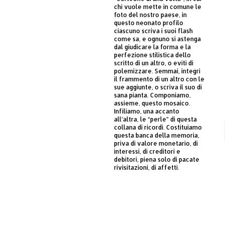
chi vuole mette in comune le
foto del nostro paese, in
questo neonato profilo
ciascuno scriva i suoi flash
come sa, e ognuno si astenga
dal giudicare la forma e la
perfezione stilistica dello
scritto di un altro, o eviti di
polemizzare. Semmai, integri
il frammento di un altro con le
sue aggiunte, o scriva il suo di
sana pianta. Componiamo,
assieme, questo mosaico.
Infiliamo, una accanto
all’altra, le “perle” di questa
collana di ricordi. Costituiamo
questa banca della memoria,
priva di valore monetario, di
interessi, di creditori e
debitori, piena solo di pacate
rivisitazioni, di affetti.