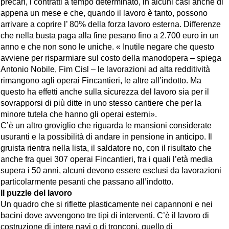
precari, i contratti a tempo determinato, in alcuni casi anche di
appena un mese e che, quando il lavoro è tanto, possono
arrivare a coprire l’ 80% della forza lavoro esterna. Differenze
che nella busta paga alla fine pesano fino a 2.700 euro in un
anno e che non sono le uniche. « Inutile negare che questo
avviene per risparmiare sul costo della manodopera – spiega
Antonio Nobile, Fim Cisl – le lavorazioni ad alta redditività
rimangono agli operai Fincantieri, le altre all’indotto. Ma
questo ha effetti anche sulla sicurezza del lavoro sia per il
sovrapporsi di più ditte in uno stesso cantiere che per la
minore tutela che hanno gli operai esterni».
C’è un altro groviglio che riguarda le mansioni considerate
usuranti e la possibilità di andare in pensione in anticipo. Il
gruista rientra nella lista, il saldatore no, con il risultato che
anche fra quei 307 operai Fincantieri, fra i quali l’età media
supera i 50 anni, alcuni devono essere esclusi da lavorazioni
particolarmente pesanti che passano all’indotto.
Il puzzle del lavoro
Un quadro che si riflette plasticamente nei capannoni e nei
bacini dove avvengono tre tipi di interventi. C’è il lavoro di
costruzione di intere navi o di tronconi, quello di