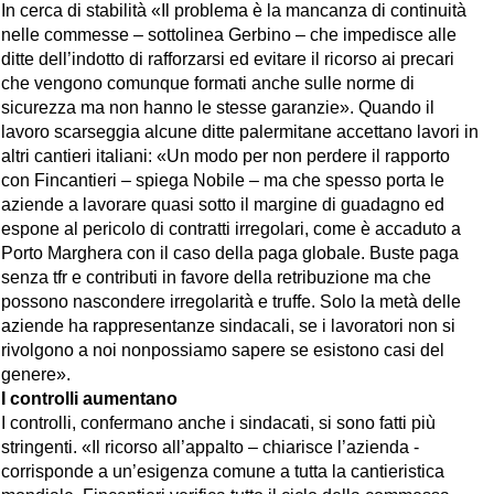
In cerca di stabilità «Il problema è la mancanza di continuità
nelle commesse – sottolinea Gerbino – che impedisce alle
ditte dell’indotto di rafforzarsi ed evitare il ricorso ai precari
che vengono comunque formati anche sulle norme di
sicurezza ma non hanno le stesse garanzie». Quando il
lavoro scarseggia alcune ditte palermitane accettano lavori in
altri cantieri italiani: «Un modo per non perdere il rapporto
con Fincantieri – spiega Nobile – ma che spesso porta le
aziende a lavorare quasi sotto il margine di guadagno ed
espone al pericolo di contratti irregolari, come è accaduto a
Porto Marghera con il caso della paga globale. Buste paga
senza tfr e contributi in favore della retribuzione ma che
possono nascondere irregolarità e truffe. Solo la metà delle
aziende ha rappresentanze sindacali, se i lavoratori non si
rivolgono a noi nonpossiamo sapere se esistono casi del
genere».
I controlli aumentano
I controlli, confermano anche i sindacati, si sono fatti più
stringenti. «Il ricorso all’appalto – chiarisce l’azienda -
corrisponde a un’esigenza comune a tutta la cantieristica