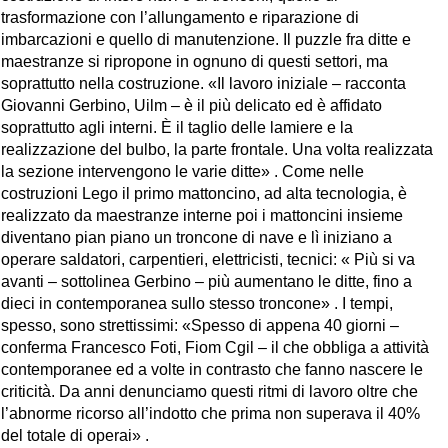
trasformazione con l’allungamento e riparazione di
imbarcazioni e quello di manutenzione. Il puzzle fra ditte e
maestranze si ripropone in ognuno di questi settori, ma
soprattutto nella costruzione. «Il lavoro iniziale – racconta
Giovanni Gerbino, Uilm – è il più delicato ed è affidato
soprattutto agli interni. È il taglio delle lamiere e la
realizzazione del bulbo, la parte frontale. Una volta realizzata
la sezione intervengono le varie ditte» . Come nelle
costruzioni Lego il primo mattoncino, ad alta tecnologia, è
realizzato da maestranze interne poi i mattoncini insieme
diventano pian piano un troncone di nave e lì iniziano a
operare saldatori, carpentieri, elettricisti, tecnici: « Più si va
avanti – sottolinea Gerbino – più aumentano le ditte, fino a
dieci in contemporanea sullo stesso troncone» . I tempi,
spesso, sono strettissimi: «Spesso di appena 40 giorni –
conferma Francesco Foti, Fiom Cgil – il che obbliga a attività
contemporanee ed a volte in contrasto che fanno nascere le
criticità. Da anni denunciamo questi ritmi di lavoro oltre che
l’abnorme ricorso all’indotto che prima non superava il 40%
del totale di operai» .