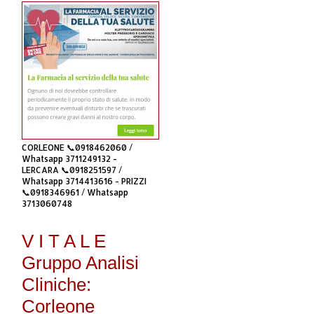
CORLEONE 📞0918462060 /
Whatsapp 3711249132 -
LERCARA 📞0918251597 /
Whatsapp 3714413616 - PRIZZI
📞0918346961 / Whatsapp
3713060748
V I T A L E
Gruppo Analisi
Cliniche:
Corleone