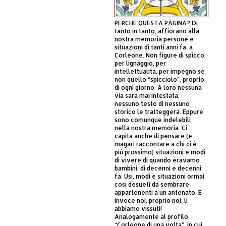
PERCHÈ QUESTA PAGINA? Di
tanto in tanto, affiorano alla
nostra memoria persone e
situazioni di tanti anni fa, a
Corleone. Non figure di spicco
per lignaggio, per
intellettualità, per impegno se
non quello “spicciolo”, proprio
di ogni giorno. A loro nessuna
via sarà mai intestata,
nessuno testo di nessuno
storico le tratteggerà. Eppure
sono comunque indelebili
nella nostra memoria. Ci
capita anche di pensare (e
magari raccontare a chi ci è
più prossimo) situazioni e modi
di vivere di quando eravamo
bambini, di decenni e decenni
fa. Usi, modi e situazioni ormai
così desueti da sembrare
appartenenti a un antenato. E
invece noi, proprio noi, li
abbiamo vissuti!
Analogamente al profilo
“Corleone di una volta”, in cui