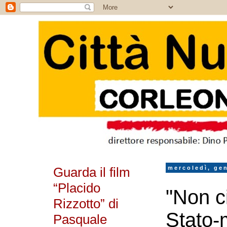
Guarda il film
mercoledì, ge
“Placido
"Non ci
Rizzotto” di
Stato-
Pasquale