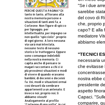
"Se i due arre
PERCHÈ QUESTA PAGINA? Di
sarebbe stata
tanto in tanto, affiorano alla
del covo di R
nostra memoria persone e
situazioni di tanti anni fa, a
che, proprio 
Corleone. Non figure di spicco
capo? E alla 
per lignaggio, per
intellettualità, per impegno se
mediatore Vit
non quello “spicciolo”, proprio
di ogni giorno. A loro nessuna
abbiamo eleme
via sarà mai intestata,
nessuno testo di nessuno
storico le tratteggerà. Eppure
"TECNICI E
sono comunque indelebili
nella nostra memoria. Ci
necessaria u
capita anche di pensare (e
che evitasse l
magari raccontare a chi ci è
più prossimo) situazioni e modi
concentrasse 
di vivere di quando eravamo
nostra ebbe c
bambini, di decenni e decenni
fa. Usi, modi e situazioni ormai
presidente del
così desueti da sembrare
appartenenti a un antenato. E
aspetto finor
invece noi, proprio noi, li
Capaci. "Sulle
abbiamo vissuti!
Analogamente al profilo
comparire, qu
“Corleone di una volta”, in cui