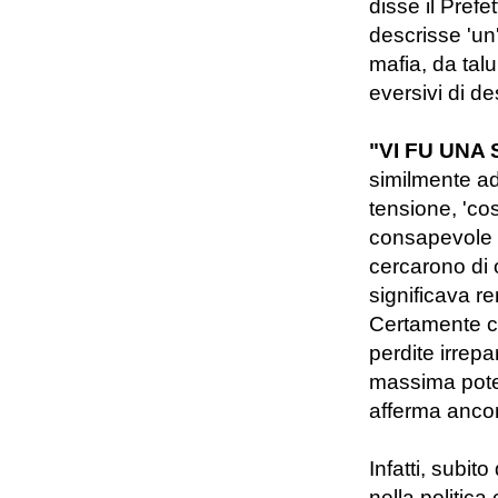
disse il Prefe
descrisse 'un
mafia, da tal
eversivi di de
"VI FU UNA
similmente ad 
tensione, 'cos
consapevole sc
cercarono di o
significava re
Certamente co
perdite irrepa
massima poten
afferma ancor
Infatti, subit
nella politica