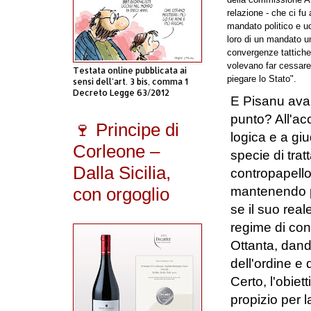
relazione - che ci fu 
mandato politico e uo
loro di un mandato un
convergenze tattiche,
volevano far cessare 
Testata online pubblicata ai
piegare lo Stato".
sensi dell'art. 3 bis, comma 1
Decreto Legge 63/2012
E Pisanu avan
punto? All'ac
🍷 Principe di
logica e a gi
Corleone –
specie di tra
Dalla Sicilia,
contropapello
con orgoglio
mantenendo per
se il suo reale
regime di conv
Ottanta, dand
dell'ordine e 
Certo, l'obie
propizio per l