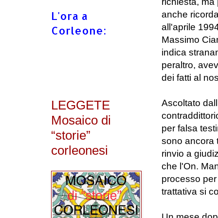
richiesta, ma
L'ora a
anche ricorda
all'aprile 199
Corleone:
Massimo Cianci
indica stran
peraltro, avev
dei fatti al n
LEGGETE
Ascoltato dall
contraddittori
Mosaico di
per falsa tes
“storie”
sono ancora tu
corleonesi
rinvio a giud
che l'On. Man
processo per
trattativa si 
Un mese dopo,