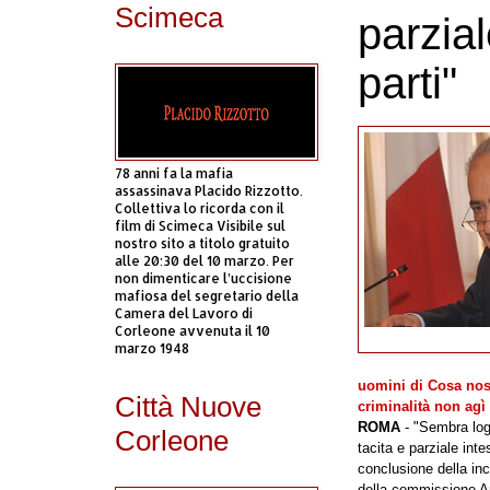
Scimeca
parzial
parti"
78 anni fa la mafia
assassinava Placido Rizzotto.
Collettiva lo ricorda con il
film di Scimeca Visibile sul
nostro sito a titolo gratuito
alle 20:30 del 10 marzo. Per
non dimenticare l’uccisione
mafiosa del segretario della
Camera del Lavoro di
Corleone avvenuta il 10
marzo 1948
uomini di Cosa nostr
Città Nuove
criminalità non agì
ROMA
- "Sembra logi
Corleone
tacita e parziale inte
conclusione della inch
della commissione An