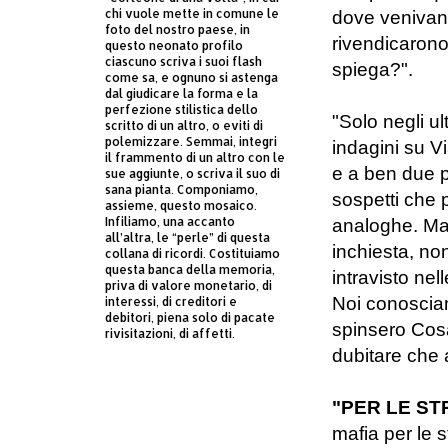
chi vuole mette in comune le
dove venivano
foto del nostro paese, in
rivendicarono
questo neonato profilo
ciascuno scriva i suoi flash
spiega?".
come sa, e ognuno si astenga
dal giudicare la forma e la
perfezione stilistica dello
"Solo negli ul
scritto di un altro, o eviti di
polemizzare. Semmai, integri
indagini su V
il frammento di un altro con le
e a ben due p
sue aggiunte, o scriva il suo di
sana pianta. Componiamo,
sospetti che 
assieme, questo mosaico.
Infiliamo, una accanto
analoghe. Ma 
all’altra, le “perle” di questa
inchiesta, no
collana di ricordi. Costituiamo
questa banca della memoria,
intravisto ne
priva di valore monetario, di
Noi conosciam
interessi, di creditori e
debitori, piena solo di pacate
spinsero Cosa
rivisitazioni, di affetti.
dubitare che 
"PER LE ST
mafia per le 