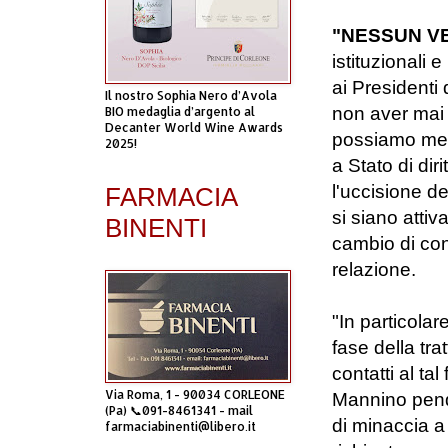
"NESSUN VE
istituzionali 
ai Presidenti
Il nostro Sophia Nero d’Avola
non aver mai 
BIO medaglia d’argento al
Decanter World Wine Awards
possiamo mett
2025!
a Stato di dir
l'uccisione de
FARMACIA
si siano attiv
BINENTI
cambio di con
relazione.
"In particola
fase della tra
contatti al t
Via Roma, 1 - 90034 CORLEONE
Mannino pende
(Pa) 📞091-8461341 - mail
di minaccia a
farmaciabinenti@libero.it