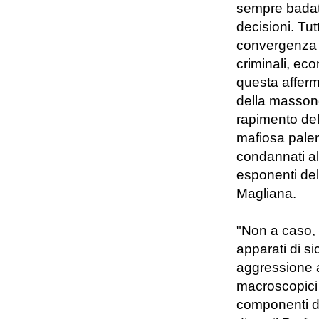
sempre badato
decisioni. Tu
convergenza d
criminali, eco
questa afferm
della massone
rapimento del
mafiosa paler
condannati all
esponenti del
Magliana.
"Non a caso, d
apparati di s
aggressione a
macroscopici i
componenti de