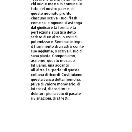
chi vuole mette in comune le
foto del nostro paese, in
questo neonato profilo
ciascuno scriva i suoi flash
come sa, e ognuno si astenga
dal giudicare la forma e la
perfezione stilistica dello
scritto di un altro, o eviti di
polemizzare. Semmai, integri
il frammento di un altro con le
sue aggiunte, o scriva il suo di
sana pianta. Componiamo,
assieme, questo mosaico.
Infiliamo, una accanto
all’altra, le “perle” di questa
collana di ricordi. Costituiamo
questa banca della memoria,
priva di valore monetario, di
interessi, di creditori e
debitori, piena solo di pacate
rivisitazioni, di affetti.