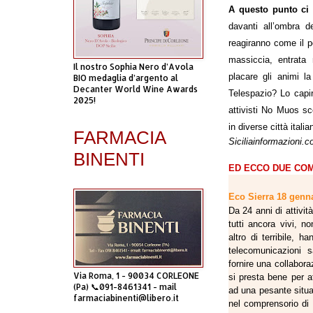
A questo punto ci 
davanti all’ombra d
reagiranno come il 
massiccia, entrata 
Il nostro Sophia Nero d’Avola
placare gli animi la
BIO medaglia d’argento al
Decanter World Wine Awards
Telespazio? Lo capi
2025!
attivisti No Muos sc
in diverse città ital
FARMACIA
Siciliainformazioni.
BINENTI
ED ECCO DUE COM
Eco Sierra
18 genna
Da 24 anni di attivi
tutti ancora vivi, n
altro di terribile, 
telecomunicazioni s
fornire una collabor
Via Roma, 1 - 90034 CORLEONE
si presta bene per at
(Pa) 📞091-8461341 - mail
ad una pesante situa
farmaciabinenti@libero.it
nel comprensorio di