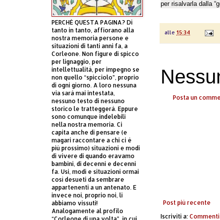
per risalvarla dalla 
PERCHÈ QUESTA PAGINA? Di
tanto in tanto, affiorano alla
alle
15:34
nostra memoria persone e
situazioni di tanti anni fa, a
Corleone. Non figure di spicco
per lignaggio, per
Nessu
intellettualità, per impegno se
non quello “spicciolo”, proprio
di ogni giorno. A loro nessuna
via sarà mai intestata,
Posta un comm
nessuno testo di nessuno
storico le tratteggerà. Eppure
sono comunque indelebili
nella nostra memoria. Ci
capita anche di pensare (e
magari raccontare a chi ci è
più prossimo) situazioni e modi
di vivere di quando eravamo
bambini, di decenni e decenni
fa. Usi, modi e situazioni ormai
così desueti da sembrare
appartenenti a un antenato. E
invece noi, proprio noi, li
Post più recente
abbiamo vissuti!
Analogamente al profilo
Iscriviti a:
Commenti 
“Corleone di una volta”, in cui