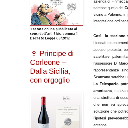
azienda di Finmeccani
sarebbe quello del
C
vicino a Palermo, in 
integrazione ordinari
Testata online pubblicata ai
sensi dell'art. 3 bis, comma 1
Così, la stazione 
Decreto Legge 63/2012
bloccati recentement
accese proteste, po
🍷 Principe di
satellitare palermi
Corleone –
l’assessore Di Mar
Dalla Sicilia,
rappresentanze sin
Scanzano sarebbe un l
con orgoglio
La Telespazio potr
americana
, scalzan
una struttura di que
che non va spreca
soluzione che potre
l’ipotesi prevedereb
antenne.