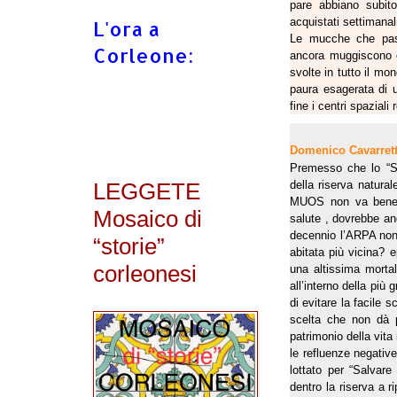
pare abbiano subito
acquistati settimana
L'ora a
Le mucche che pasc
Corleone:
ancora muggiscono e
svolte in tutto il mo
paura esagerata di 
fine i centri spazial
Domenico Cavarret
Premesso che lo “S
LEGGETE
della riserva natura
MUOS non va bene a
Mosaico di
salute , dovrebbe a
decennio l’ARPA non h
“storie”
abitata più vicina?
corleonesi
una altissima mortal
all’interno della più
di evitare la facile 
scelta che non dà p
patrimonio della vita
le refluenze negative
lottato per “Salvare
dentro la riserva a r