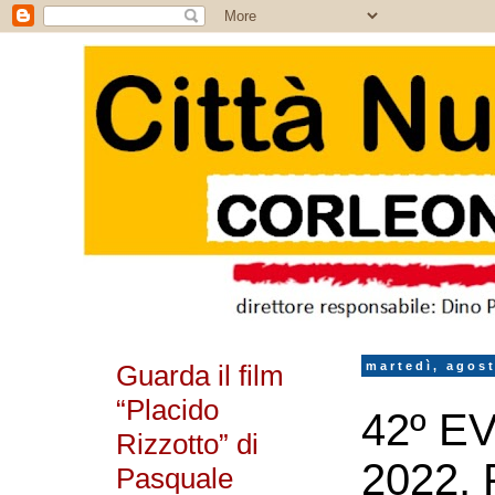
Guarda il film
martedì, agos
“Placido
42º E
Rizzotto” di
2022, 
Pasquale