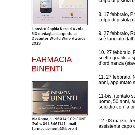
colpo di pistola 
8. 17 febbraio, P
colpo di pistola 
Il nostro Sophia Nero d’Avola
9. 27 febbraio, R
BIO medaglia d’argento al
Decanter World Wine Awards
si è lanciato dall
2025!
10. 27 febbraio,
FARMACIA
scelto qualifica s
d’ordinanza (stav
BINENTI
11. 27 febbraio, 
anni, appuntato 
11-bis. (tentato s
uomo, 50 anni, as
suicidio con la p
Via Roma, 1 - 90034 CORLEONE
12. 03 marzo, Ter
(Pa) 📞091-8461341 - mail
assistente capo c
farmaciabinenti@libero.it