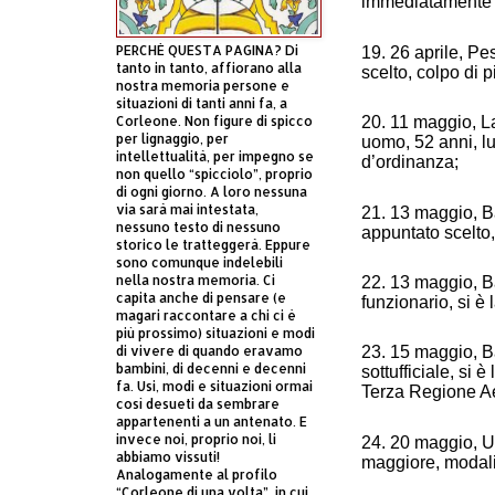
immediatamente e
PERCHÈ QUESTA PAGINA? Di
19. 26 aprile, Pe
tanto in tanto, affiorano alla
scelto, colpo di p
nostra memoria persone e
situazioni di tanti anni fa, a
Corleone. Non figure di spicco
20. 11 maggio, L
per lignaggio, per
uomo, 52 anni, lu
intellettualità, per impegno se
d’ordinanza;
non quello “spicciolo”, proprio
di ogni giorno. A loro nessuna
via sarà mai intestata,
21. 13 maggio, B
nessuno testo di nessuno
appuntato scelto,
storico le tratteggerà. Eppure
sono comunque indelebili
nella nostra memoria. Ci
22. 13 maggio, Ba
capita anche di pensare (e
funzionario, si è 
magari raccontare a chi ci è
più prossimo) situazioni e modi
di vivere di quando eravamo
23. 15 maggio, Ba
bambini, di decenni e decenni
sottufficiale, si 
fa. Usi, modi e situazioni ormai
Terza Regione A
così desueti da sembrare
appartenenti a un antenato. E
invece noi, proprio noi, li
24. 20 maggio, U
abbiamo vissuti!
maggiore, modali
Analogamente al profilo
“Corleone di una volta”, in cui