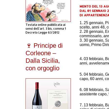
MENTO DEL 13 AGO
DAL 01 GENNAIO 2
DI APPARTENENZA
1. 25 gennaio, P
Testata online pubblicata ai
scelto, anni 48, 
sensi dell'art. 3 bis, comma 1
2. 28 gennaio, En
Decreto Legge 63/2012
commissario, anni
3. 30 gennaio, S
🍷 Principe di
uomo, Primo Dirig
Corleone –
4. 03 febbraio, B
Dalla Sicilia,
anni, avvelenam
con orgoglio
5. 04 febbraio, 
capo, 60 anni, co
6. 08 febbraio, S
assistente capo,
7. 13 febbraio, B