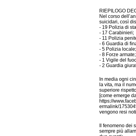
RIEPILOGO DEG
Nel corso dell’an
suicidari, così di
- 19 Polizia di s
- 17 Carabinieri;
- 11 Polizia penit
- 6 Guardia di fi
- 5 Polizia locale
- 8 Forze armate;
- 1 Vigile del fuo
- 2 Guardia giura
In media ogni cin
la vita, ma il num
superiore rispett
[come emerge da 
https://www.faceb
ermalink/1753045
vengono resi noti,
Il fenomeno dei s
sempre più allarm