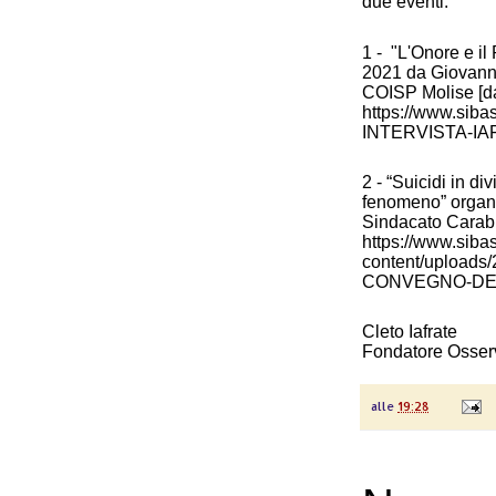
due eventi:
1 -
"L'Onore e il
2021 da Giovanni
COISP Molise [da
https://www.siba
INTERVISTA-IAF
2 - “Suicidi in d
fenomeno” organ
Sindacato Carabin
https://www.sibas
content/upload
CONVEGNO-DEL
Cleto Iafrate
Fondatore Osserv
alle
19:28