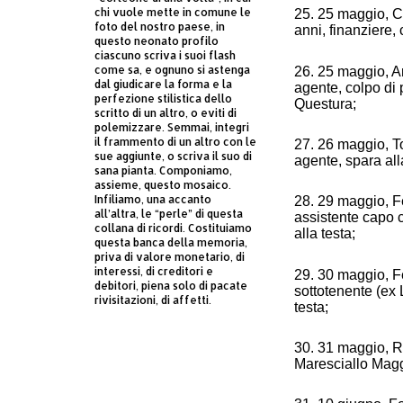
chi vuole mette in comune le
25. 25 maggio, C
foto del nostro paese, in
anni, finanziere,
questo neonato profilo
ciascuno scriva i suoi flash
come sa, e ognuno si astenga
26. 25 maggio, An
dal giudicare la forma e la
agente, colpo di 
perfezione stilistica dello
Questura;
scritto di un altro, o eviti di
polemizzare. Semmai, integri
il frammento di un altro con le
27. 26 maggio, To
sue aggiunte, o scriva il suo di
agente, spara all
sana pianta. Componiamo,
assieme, questo mosaico.
Infiliamo, una accanto
28. 29 maggio, Fe
all’altra, le “perle” di questa
assistente capo c
collana di ricordi. Costituiamo
alla testa;
questa banca della memoria,
priva di valore monetario, di
interessi, di creditori e
29. 30 maggio, F
debitori, piena solo di pacate
sottotenente (ex L
rivisitazioni, di affetti.
testa;
30. 31 maggio, R
Maresciallo Magg