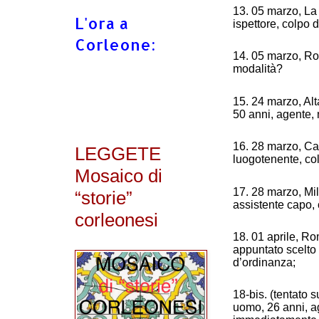
13. 05 marzo, La 
L'ora a
ispettore, colpo 
Corleone:
14. 05 marzo, Ro
modalità?
15. 24 marzo, Alt
50 anni, agente, 
16. 28 marzo, Cal
LEGGETE
luogotenente, col
Mosaico di
17. 28 marzo, Mil
“storie”
assistente capo, 
corleonesi
18. 01 aprile, Ro
appuntato scelto 
d’ordinanza;
18-bis. (tentato s
uomo, 26 anni, ag