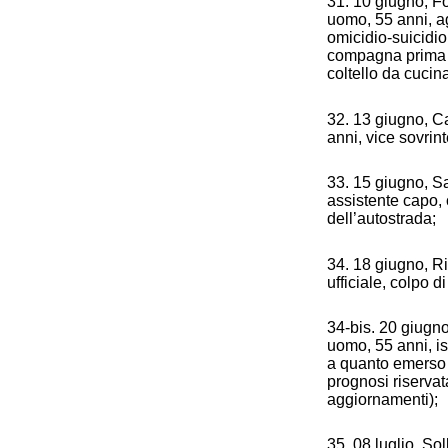
31. 10 giugno, Fo
uomo, 55 anni, ag
omicidio-suicidi
compagna prima d
coltello da cucin
32. 13 giugno, Ca
anni, vice sovrin
33. 15 giugno, Sa
assistente capo, 
dell’autostrada;
34. 18 giugno, R
ufficiale, colpo di
34-bis. 20 giugno
uomo, 55 anni, is
a quanto emerso s
prognosi riservat
aggiornamenti);
35. 08 luglio, Sol