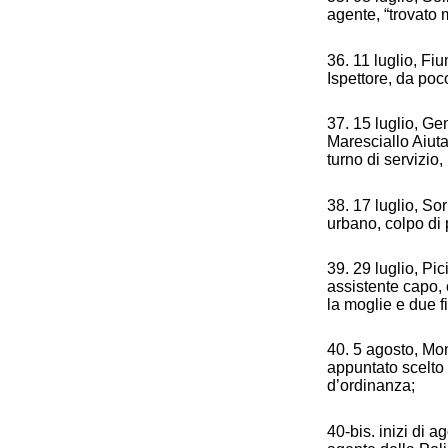
agente, “trovato m
36. 11 luglio, Fi
Ispettore, da poco
37. 15 luglio, G
Maresciallo Aiuta
turno di servizio,
38. 17 luglio, So
urbano, colpo di 
39. 29 luglio, Pic
assistente capo, 
la moglie e due fi
40. 5 agosto, Mo
appuntato scelto 
d’ordinanza;
40-bis. inizi di a