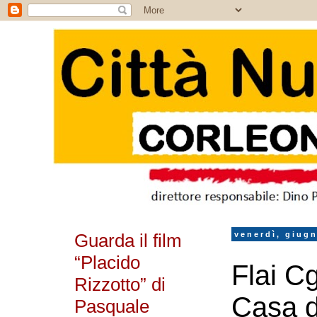
Guarda il film
venerdì, giug
“Placido
Flai C
Rizzotto” di
Casa d
Pasquale