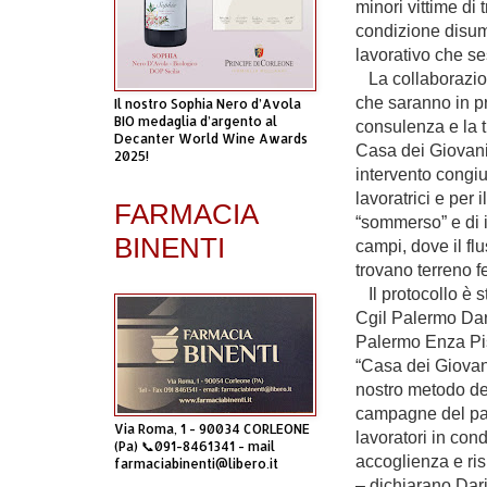
minori vittime di t
condizione disuma
lavorativo che ses
La collaborazione
che saranno in pr
Il nostro Sophia Nero d’Avola
BIO medaglia d’argento al
consulenza e la tu
Decanter World Wine Awards
Casa dei Giovani,
2025!
intervento congiu
lavoratrici e per 
FARMACIA
“sommerso” e di i
BINENTI
campi, dove il flu
trovano terreno f
Il protocollo è s
Cgil Palermo Dari
Palermo Enza Pis
“Casa dei Giovani
nostro metodo del
campagne del pale
Via Roma, 1 - 90034 CORLEONE
lavoratori in cond
(Pa) 📞091-8461341 - mail
accoglienza e ri
farmaciabinenti@libero.it
– dichiarano Dar