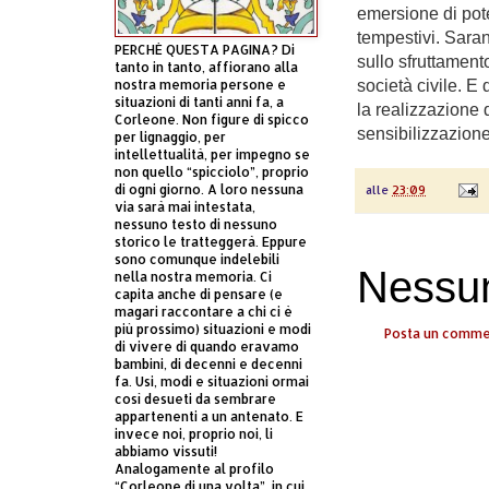
emersione di poten
tempestivi. Sara
PERCHÈ QUESTA PAGINA? Di
sullo sfruttamento
tanto in tanto, affiorano alla
nostra memoria persone e
società civile. E 
situazioni di tanti anni fa, a
la realizzazione d
Corleone. Non figure di spicco
sensibilizzazione 
per lignaggio, per
intellettualità, per impegno se
non quello “spicciolo”, proprio
di ogni giorno. A loro nessuna
alle
23:09
via sarà mai intestata,
nessuno testo di nessuno
storico le tratteggerà. Eppure
sono comunque indelebili
Nessu
nella nostra memoria. Ci
capita anche di pensare (e
magari raccontare a chi ci è
più prossimo) situazioni e modi
Posta un comm
di vivere di quando eravamo
bambini, di decenni e decenni
fa. Usi, modi e situazioni ormai
così desueti da sembrare
appartenenti a un antenato. E
invece noi, proprio noi, li
abbiamo vissuti!
Analogamente al profilo
“Corleone di una volta”, in cui