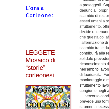
a proteggerli. S
L'ora a
denuncia i propri
Corleone:
scambio di recip
esseri umani a s
sfruttamento, off
decide di denunci
che questa colla
l’affermazione di
scambio tra le due
LEGGETE
contribuirà alla 
Mosaico di
solidale preveden
riconoscimento de
“storie”
nell’ambito lavor
corleonesi
di fuoriuscita. Fo
monitoraggio e m
sfruttamento lavo
congiunte negli 
Il percorso cond
prevede una form
strumenti necessa