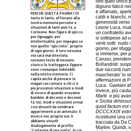
loro quell’unico
digiuno faticò ne
e affamato, aperto
PERCHÈ QUESTA PAGINA? Di
caldi e bianchi, 
tanto in tanto, affiorano alla
generosità verso i
nostra memoria persone e
Leone Luca, risa
situazioni di tanti anni fa, a
Corleone. Non figure di spicco
un confratello av
per lignaggio, per
si sottopose ad un
intellettualità, per impegno se
venti notti nudo 
non quello “spicciolo”, proprio
giorno, per sfugg
di ogni giorno. A loro nessuna
si immerse, per p
via sarà mai intestata,
Caruso, prendend
nessuno testo di nessuno
Bollandisti:
susp
storico le tratteggerà. Eppure
due racconti narr
sono comunque indelebili
nella nostra memoria. Ci
mascherato’ lo st
capita anche di pensare (e
affermazioni di P
magari raccontare a chi ci è
Luca. Gaetani a
più prossimo) situazioni e modi
invece, più caut
di vivere di quando eravamo
Martii
e più avan
bambini, di decenni e decenni
e Sicilia dimiss
fa. Usi, modi e situazioni ormai
quod factum est 
così desueti da sembrare
DCCCXXIX extin
appartenenti a un antenato. E
invece noi, proprio noi, li
ricostruire una c
abbiamo vissuti!
tracciata da Da C
Analogamente al profilo
Martire. Quindi,
“Corleone di una volta”, in cui