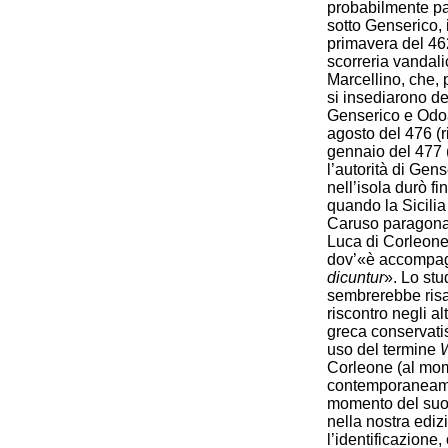
probabilmente par
sotto Genserico, 
primavera del 4
scorreria vandali
Marcellino, che, 
si insediarono def
Genserico e Odoa
agosto del 476 (r
gennaio del 477 (
l’autorità di Gens
nell’isola durò fi
quando la Sicilia
Caruso paragona 
Luca di Corleone
dov’«è accompag
dicuntur
». Lo stu
sembrerebbe risal
riscontro negli al
greca conservatisi
uso del termine
Corleone (al mom
contemporaneame
momento del suo e
nella nostra ediz
l’identificazione