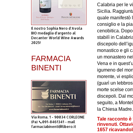
Calabria per le v
Sicilia.
Raggiunta
quale manifestò l
consiglio e la pi
Il nostro Sophia Nero d’Avola
cenobitica. Dopo
BIO medaglia d’argento al
stabilì in Calabr
Decanter World Wine Awards
2025!
discepolo dell’ig
monastico e gli 
FARMACIA
un monastero nel t
Vena e in quest’u
BINENTI
igumeno del mona
morente, vi espl
(guarì un lebbroso
morte scelse com
discepoli. Dal mo
seguito, a Montel
la Chiesa Madre.
Via Roma, 1 - 90034 CORLEONE
Tale racconto è 
(Pa) 📞091-8461341 - mail
rinvenuti. Ottavi
farmaciabinenti@libero.it
1657 ricavando