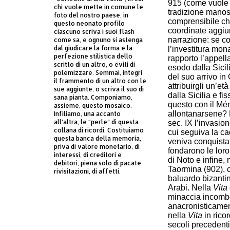
915 (come vuole i
chi vuole mette in comune le
tradizione manoscr
foto del nostro paese, in
comprensibile che
questo neonato profilo
coordinate aggiun
ciascuno scriva i suoi flash
narrazione: se c
come sa, e ognuno si astenga
dal giudicare la forma e la
l’investitura mon
perfezione stilistica dello
rapporto l’appell
scritto di un altro, o eviti di
esodo dalla Sicili
polemizzare. Semmai, integri
del suo arrivo in 
il frammento di un altro con le
attribuirgli un’e
sue aggiunte, o scriva il suo di
dalla Sicilia e fi
sana pianta. Componiamo,
questo con il M
assieme, questo mosaico.
allontanarsene?
Infiliamo, una accanto
all’altra, le “perle” di questa
sec. IX l’invasio
collana di ricordi. Costituiamo
cui seguiva la c
questa banca della memoria,
veniva conquistat
priva di valore monetario, di
fondarono le loro
interessi, di creditori e
di Noto e infine,
debitori, piena solo di pacate
Taormina (902), c
rivisitazioni, di affetti.
baluardo bizantin
Arabi. Nella
Vita
minaccia incombe
anacronisticamen
nella
Vita
in ricor
secoli precedenti