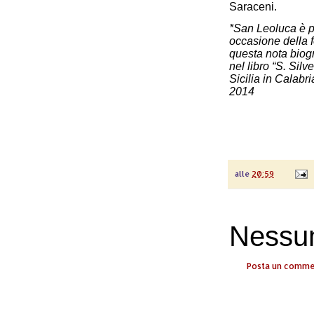
Saraceni.
*San Leoluca è pa
occasione della 
questa nota biogr
nel libro “S. Sil
Sicilia in Calabr
2014
alle
20:59
Nessu
Posta un comm