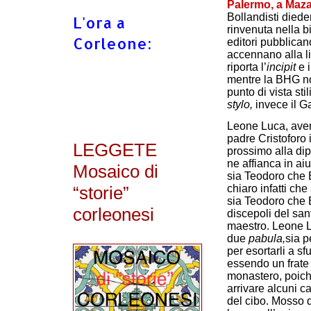
Palermo, a Maza
Bollandisti diede
L'ora a
rinvenuta nella b
Corleone:
editori pubblicano
accennano alla li
riporta l’
incipit
e i
mentre la BHG no
punto di vista sti
stylo,
invece il G
Leone Luca, avendo
padre Cristoforo 
LEGGETE
prossimo alla dip
ne affianca in ai
Mosaico di
sia Teodoro che 
“storie”
chiaro infatti c
sia Teodoro che Eu
corleonesi
discepoli del sa
maestro. Leone Lu
due
pabula,
sia p
per esortarli a sf
essendo un frate
monastero, poiché 
arrivare alcuni ca
del cibo. Mosso d