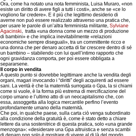
Ora, come ha notato una nota femminista, Luisa Muraro, «non
esiste un diritto di avere figli a tutti i costi», anche se «ce lo
vogliono far credere». E il più che legittimo desiderio di
averne non può essere realizzato attraverso una pratica che,
per usare le parole di un’altra femminista militante,
Sylviane
Agacinski
, tratta «una donna come un mezzo di produzione
di bambini» e che implica inevitabilmente «relazioni
economiche sempre diseguali», tra un committente ricco e
una donna che per denaro accetta di far crescere dentro di sé
un bambino – stabilendo con lui quell’intimo rapporto che
ogni gravidanza comporta, per poi essere obbligata a
separarsene.
Il corpo in vendita
A questo punto si dovrebbe legittimare anche la vendita degli
organi, magari invocando i “diritti” degli acquirenti ad essere
sani. La verità è che la maternità surrogata o Gpa, la si chiami
come si vuole, è la forma più estrema di mercificazione del
corpo umano e l’ultimo atto di un neocapitalismo che, con
essa, assoggetta alla logica mercantile perfino l’evento
profondamente umano della maternità.
Che poi, in qualche paese, sulla carta ciò venga subordinato
alla condizione della gratuità è, come è stato detto a chiare
lettere da una sostenitrice di questa pratica, solo «una grande
menzogna»: «desiderare una Gpa altruistica e senza scambi
di denaro non solo è mostrare di vivere al di là del mondo