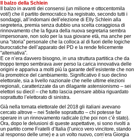
Il balzo della Schlein
Il balzo in avanti dei consensi (un milione e ottocentomila
voti!) che il partito democratico ha registrato, secondo tutti i
sondaggi, all’indomani dell’elezione di Elly Schlein alla
segreteria, premia senza dubbio una scelta coraggiosa di
rinnovamento che la figura della nuova segretaria sembra
impersonare, non solo per la sua giovane età, ma anche per
una “storia” personale che la colloca al di fuori delle logiche
burocratiche dell’apparato del PD e la rende felicemente
“alternativa”.
E ce n’era davvero bisogno, in una struttura partitica che da
troppo tempo sembrava aver perso la carica innovativa delle
origini e appariva a molti più la garante dell’esistente che non
la promotrice del cambiamento. Significativo il suo declino
elettorale, sia a livello nazionale che nelle ultime elezioni
regionali, caratterizzate da un dilagante astensionismo – sei
elettori su dieci! – che tutto lascia pensare abbia riguardato
soprattutto l’elettorato di sinistra.
Già nella tornata elettorale del 2018 gli italiani avevano
cercato altrove – nei 5stelle soprattutto – chi potesse far
sperare in un rinnovamento radicale (che poi non c’è stato).
Ora, dopo le delusioni di queste aspettative, si sono rivolti a
un partito come Fratelli d’Italia (l’unico vero vincitore, stando
al responso delle urne) e a un volto nuovo, com’era Giorgia