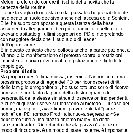
Meloni, preferendo correre il rischio della novità che la
certezza della routine.
È questa voglia di uno stacco dal passato che probabilmente
ha giocato un ruolo decisivo anche nell’ascesa della Schlein.
E lei ha subito corrisposto a questa istanza della base
assumendo atteggiamenti ben più dinamici di quelli a cui ci
avevano abituato gli ultimi segretari del PD e interpretando
con maggiore decisione il suo ruolo di leader
dell’opposizione.
È in questo contesto che si colloca anche la partecipazione, a
Milano, alla manifestazione di protesta contro le restrizioni
imposte dal nuovo governo alla registrazione dei figli delle
coppie gay.
Problemi di stile
Ma proprio quest’ultima mossa, insieme all’annuncio di una
prossima proposta di legge del PD per riconoscere i diritti
delle famiglie omogenitoriali, ha suscitato una serie di riserve
non solo e non tanto da parte della destra, quanto di
personalità della stessa sinistra e di osservatori indipendenti.
Alcune di queste riserve si riferiscono al metodo. È il caso dei
bonari, ma espliciti, avvertimenti provenienti dal “padre
nobile” del PD, romano Prodi, alla nuova segretaria: «Se
riduciamo tutto a una piazza finiamo male», ha detto
l’anziano leader. Ricordando che «la piazza è anche un
modo di rincuorare, è un modo di stare insieme, è importante.