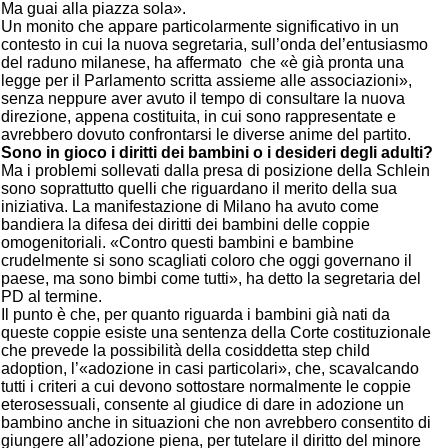
Ma guai alla piazza sola».
Un monito che appare particolarmente significativo in un
contesto in cui la nuova segretaria, sull’onda del’entusiasmo
del raduno milanese, ha affermato che «è già pronta una
legge per il Parlamento scritta assieme alle associazioni»,
senza neppure aver avuto il tempo di consultare la nuova
direzione, appena costituita, in cui sono rappresentate e
avrebbero dovuto confrontarsi le diverse anime del partito.
Sono in gioco i diritti dei bambini o i desideri degli adulti?
Ma i problemi sollevati dalla presa di posizione della Schlein
sono soprattutto quelli che riguardano il merito della sua
iniziativa. La manifestazione di Milano ha avuto come
bandiera la difesa dei diritti dei bambini delle coppie
omogenitoriali. «Contro questi bambini e bambine
crudelmente si sono scagliati coloro che oggi governano il
paese, ma sono bimbi come tutti», ha detto la segretaria del
PD al termine.
Il punto è che, per quanto riguarda i bambini già nati da
queste coppie esiste una sentenza della Corte costituzionale
che prevede la possibilità della cosiddetta step child
adoption, l’«adozione in casi particolari», che, scavalcando
tutti i criteri a cui devono sottostare normalmente le coppie
eterosessuali, consente al giudice di dare in adozione un
bambino anche in situazioni che non avrebbero consentito di
giungere all’adozione piena, per tutelare il diritto del minore