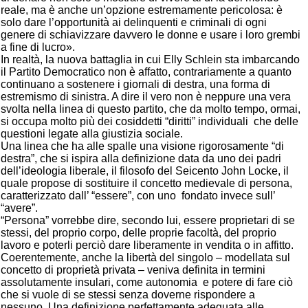
reale, ma è anche un’opzione estremamente pericolosa: è
solo dare l’opportunità ai delinquenti e criminali di ogni
genere di schiavizzare davvero le donne e usare i loro grembi
a fine di lucro».
In realtà, la nuova battaglia in cui Elly Schlein sta imbarcando
il Partito Democratico non è affatto, contrariamente a quanto
continuano a sostenere i giornali di destra, una forma di
estremismo di sinistra. A dire il vero non è neppure una vera
svolta nella linea di questo partito, che da molto tempo, ormai,
si occupa molto più dei cosiddetti “diritti” individuali che delle
questioni legate alla giustizia sociale.
Una linea che ha alle spalle una visione rigorosamente “di
destra”, che si ispira alla definizione data da uno dei padri
dell’ideologia liberale, il filosofo del Seicento John Locke, il
quale propose di sostituire il concetto medievale di persona,
caratterizzato dall’ “essere”, con uno fondato invece sull’
“avere”.
“Persona” vorrebbe dire, secondo lui, essere proprietari di se
stessi, del proprio corpo, delle proprie facoltà, del proprio
lavoro e poterli perciò dare liberamente in vendita o in affitto.
Coerentemente, anche la libertà del singolo – modellata sul
concetto di proprietà privata – veniva definita in termini
assolutamente insulari, come autonomia e potere di fare ciò
che si vuole di se stessi senza doverne rispondere a
nessuno. Una definizione perfettamente adeguata alle