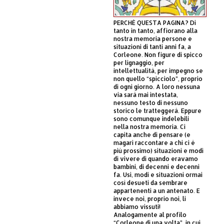
PERCHÈ QUESTA PAGINA? Di
tanto in tanto, affiorano alla
nostra memoria persone e
situazioni di tanti anni fa, a
Corleone. Non figure di spicco
per lignaggio, per
intellettualità, per impegno se
non quello “spicciolo”, proprio
di ogni giorno. A loro nessuna
via sarà mai intestata,
nessuno testo di nessuno
storico le tratteggerà. Eppure
sono comunque indelebili
nella nostra memoria. Ci
capita anche di pensare (e
magari raccontare a chi ci è
più prossimo) situazioni e modi
di vivere di quando eravamo
bambini, di decenni e decenni
fa. Usi, modi e situazioni ormai
così desueti da sembrare
appartenenti a un antenato. E
invece noi, proprio noi, li
abbiamo vissuti!
Analogamente al profilo
“Corleone di una volta”, in cui