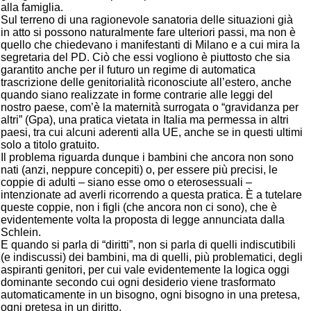
alla famiglia.
Sul terreno di una ragionevole sanatoria delle situazioni già
in atto si possono naturalmente fare ulteriori passi, ma non è
quello che chiedevano i manifestanti di Milano e a cui mira la
segretaria del PD. Ciò che essi vogliono è piuttosto che sia
garantito anche per il futuro un regime di automatica
trascrizione delle genitorialità riconosciute all’estero, anche
quando siano realizzate in forme contrarie alle leggi del
nostro paese, com’è la maternità surrogata o “gravidanza per
altri” (Gpa), una pratica vietata in Italia ma permessa in altri
paesi, tra cui alcuni aderenti alla UE, anche se in questi ultimi
solo a titolo gratuito.
Il problema riguarda dunque i bambini che ancora non sono
nati (anzi, neppure concepiti) o, per essere più precisi, le
coppie di adulti – siano esse omo o eterosessuali –
intenzionate ad averli ricorrendo a questa pratica. È a tutelare
queste coppie, non i figli (che ancora non ci sono), che è
evidentemente volta la proposta di legge annunciata dalla
Schlein.
E quando si parla di “diritti”, non si parla di quelli indiscutibili
(e indiscussi) dei bambini, ma di quelli, più problematici, degli
aspiranti genitori, per cui vale evidentemente la logica oggi
dominante secondo cui ogni desiderio viene trasformato
automaticamente in un bisogno, ogni bisogno in una pretesa,
ogni pretesa in un diritto.