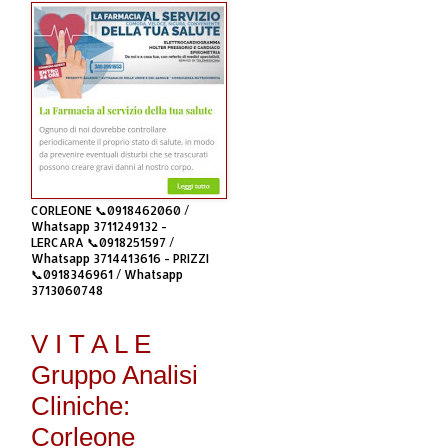
CORLEONE 📞0918462060 /
Whatsapp 3711249132 -
LERCARA 📞0918251597 /
Whatsapp 3714413616 - PRIZZI
📞0918346961 / Whatsapp
3713060748
V I T A L E
Gruppo Analisi
Cliniche:
Corleone