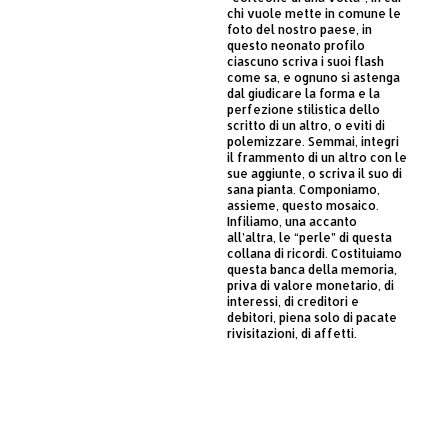
chi vuole mette in comune le
foto del nostro paese, in
questo neonato profilo
ciascuno scriva i suoi flash
come sa, e ognuno si astenga
dal giudicare la forma e la
perfezione stilistica dello
scritto di un altro, o eviti di
polemizzare. Semmai, integri
il frammento di un altro con le
sue aggiunte, o scriva il suo di
sana pianta. Componiamo,
assieme, questo mosaico.
Infiliamo, una accanto
all’altra, le “perle” di questa
collana di ricordi. Costituiamo
questa banca della memoria,
priva di valore monetario, di
interessi, di creditori e
debitori, piena solo di pacate
rivisitazioni, di affetti.