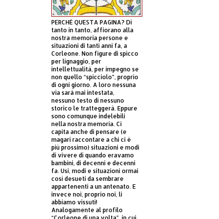
PERCHÈ QUESTA PAGINA? Di
tanto in tanto, affiorano alla
nostra memoria persone e
situazioni di tanti anni fa, a
Corleone. Non figure di spicco
per lignaggio, per
intellettualità, per impegno se
non quello “spicciolo”, proprio
di ogni giorno. A loro nessuna
via sarà mai intestata,
nessuno testo di nessuno
storico le tratteggerà. Eppure
sono comunque indelebili
nella nostra memoria. Ci
capita anche di pensare (e
magari raccontare a chi ci è
più prossimo) situazioni e modi
di vivere di quando eravamo
bambini, di decenni e decenni
fa. Usi, modi e situazioni ormai
così desueti da sembrare
appartenenti a un antenato. E
invece noi, proprio noi, li
abbiamo vissuti!
Analogamente al profilo
“Corleone di una volta”, in cui