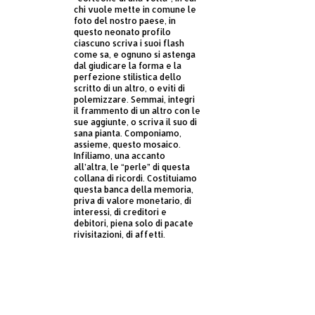
chi vuole mette in comune le
foto del nostro paese, in
questo neonato profilo
ciascuno scriva i suoi flash
come sa, e ognuno si astenga
dal giudicare la forma e la
perfezione stilistica dello
scritto di un altro, o eviti di
polemizzare. Semmai, integri
il frammento di un altro con le
sue aggiunte, o scriva il suo di
sana pianta. Componiamo,
assieme, questo mosaico.
Infiliamo, una accanto
all’altra, le “perle” di questa
collana di ricordi. Costituiamo
questa banca della memoria,
priva di valore monetario, di
interessi, di creditori e
debitori, piena solo di pacate
rivisitazioni, di affetti.