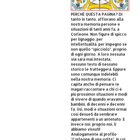
PERCHÈ QUESTA PAGINA? Di
tanto in tanto, affiorano alla
nostra memoria persone e
situazioni di tanti anni fa, a
Corleone. Non figure di spicco
per lignaggio, per
intellettualità, per impegno se
non quello “spicciolo”, proprio
di ogni giorno. A loro nessuna
via sarà mai intestata,
nessuno testo di nessuno
storico le tratteggerà. Eppure
sono comunque indelebili
nella nostra memoria. Ci
capita anche di pensare (e
magari raccontare a chi ci è
più prossimo) situazioni e modi
di vivere di quando eravamo
bambini, di decenni e decenni
fa. Usi, modi e situazioni ormai
così desueti da sembrare
appartenenti a un antenato. E
invece noi, proprio noi, li
abbiamo vissuti!
Analogamente al profilo
“Corleone di una volta”, in cui