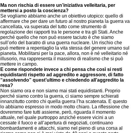
Ma non rischia di essere un’iniziativa velleitaria, per
mettersi a posto la coscienza?
Se vogliamo abbiamo anche un obiettivo utopico: quello di
affermare che per dare un futuro al nostro pianeta la guerra va
cancellata, va superata del tutto come strumento di
regolazione dei rapporti tra le persone e tra gli Stati. Anche
perché quello che non può essere taciuto è che siamo
sull’orlo del baratro di una guerra nucleare. Un rischio che
può mettere a repentaglio la vita stessa del genere umano sul
pianeta. Mobilitarsi per la pace, allora, non è né velleitario né
illusorio, ma rappresenta il massimo di realismo che si può
mettere in campo.
E come rispondete invece a chi pensa che così si resti
equidistanti rispetto ad aggredito e aggressore, di fatto
“assolvendo” quest’ultimo e chiedendo all’aggredito la
resa?
Non siamo ora e non siamo mai stati equidistanti. Proprio
perché siamo contro la guerra, ci siamo sempre schierati
innanzitutto contro chi quella guerra l’ha scatenata. E questo
lo abbiamo espresso in modo molto chiaro. La riflessione che
dovremmo fare tutti assieme, però, riguarda il momento
attuale, nel quale purtroppo anziché essere vicini a un
cessate il fuoco e all’apertura di negoziati, continuano
bombardamenti e attacchi, siamo nel pieno di una corsa al