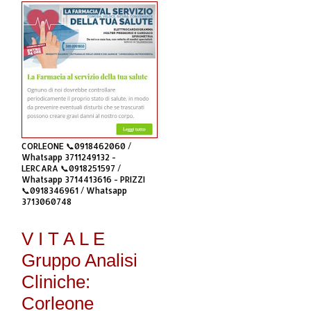
CORLEONE 📞0918462060 /
Whatsapp 3711249132 -
LERCARA 📞0918251597 /
Whatsapp 3714413616 - PRIZZI
📞0918346961 / Whatsapp
3713060748
V I T A L E
Gruppo Analisi
Cliniche:
Corleone