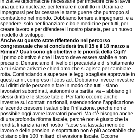
iniziative diplomatiche necessarie per impedire che si avvii
una guerra nucleare, per fermare il conflitto in Ucraina e
impegnarsi per far cessare le tante guerre che purtroppo si
combattono nel mondo. Dobbiamo tornare a impegnarci, e a
spendere, solo per finanziare cibo e medicine per tutti, per
creare lavoro e per difendere il nostro pianeta, per un nuovo
modello di sviluppo.
Anche su questo state riflettendo nel percorso
congressuale che si concluderà tra il 15 e il 18 marzo a
Rimini? Quali sono gli obiettivi e le priorità della Cgil?
Il primo obiettivo è che il lavoro deve essere stabile e non
precario. Denunciamo il livello di precarietà e di sfruttamento
a cui siamo arrivati e chiediamo che si agisca per cambiare
rotta. Cominciando a superare le leggi sbagliate approvate in
questi anni, compreso il Jobs act. Dobbiamo invece investire
sui diritti delle persone e fare in modo che tutti - siano
lavoratori subordinati, autonomi o a partita Iva – abbiano gli
stessi diritti e le stesse tutele. Per farlo occorre anche
investire sui contratti nazionali, estendendone l’applicazione
e facendo crescere i salari oltre l’inflazione, perché non è
possibile oggi avere lavoratori poveri. Ma c’è bisogno anche
di una profonda riforma fiscale, perché non è giusto che la
rendita finanziaria nel nostro Paese sia tassata meno del
lavoro e delle pensioni e soprattutto non è più accettabile che
ci siano oltre 100 miliardi di evasione fiscale. Occorre