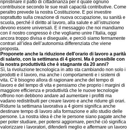
ripristinare il patto di cittadinanza per il quale ognuno
contribuisce secondo le sue reali capacità contributive. Come
peraltro prevede la nostra Costituzione. E poi investire
soprattutto sulla creazione di nuova occupazione, su sanità e
scuola, perché il diritto al lavoro, alla salute e all’istruzione
devono essere universali. E il messaggio che noi mandiamo
con il nostro congresso è che vogliamo unire l’Italia, oggi
ancora troppo divisa e diseguale, e perciò siamo fermamente
contrari all’idea dell’autonomia differenziata che viene
proposta.
Proponete anche la riduzione dell’orario di lavoro a parità
di salario, con la settimana di 4 giorni. Ma è possibile con
la nostra produttività che è stagnante da 20 anni?
Sì, la rivoluzione tecnologica in atto sta cambiando non solo i
prodotti e il lavoro, ma anche i comportamenti e i sistemi di
vita. C’è bisogno allora di ragionare anche del tempo di
lavoro e del tempo di vita e pensiamo che proprio i margini di
maggiore efficienza e produttività che le nuove tecnologie
offrono non debbono andare ad aumentare i profitti ma
vadano redistribuiti per creare lavoro e anche ridurre gli orari.
Ridurre la settimana lavorativa a 4 giorni significa anche
destinare tempo di lavoro alla formazione e allo studio delle
persone. La nostra idea è che le persone siano pagate anche
per poter studiare, per potersi aggiornare, perché ciò significa
valorizzare i lavoratori, difenderli meglio e affermare un lavoro