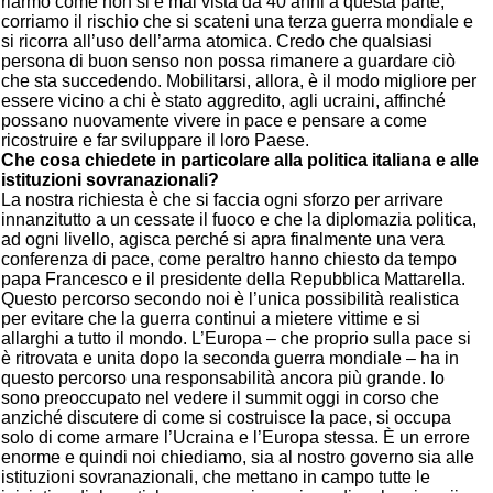
riarmo come non si è mai vista da 40 anni a questa parte,
corriamo il rischio che si scateni una terza guerra mondiale e
si ricorra all’uso dell’arma atomica. Credo che qualsiasi
persona di buon senso non possa rimanere a guardare ciò
che sta succedendo. Mobilitarsi, allora, è il modo migliore per
essere vicino a chi è stato aggredito, agli ucraini, affinché
possano nuovamente vivere in pace e pensare a come
ricostruire e far sviluppare il loro Paese.
Che cosa chiedete in particolare alla politica italiana e alle
istituzioni sovranazionali?
La nostra richiesta è che si faccia ogni sforzo per arrivare
innanzitutto a un cessate il fuoco e che la diplomazia politica,
ad ogni livello, agisca perché si apra finalmente una vera
conferenza di pace, come peraltro hanno chiesto da tempo
papa Francesco e il presidente della Repubblica Mattarella.
Questo percorso secondo noi è l’unica possibilità realistica
per evitare che la guerra continui a mietere vittime e si
allarghi a tutto il mondo. L’Europa – che proprio sulla pace si
è ritrovata e unita dopo la seconda guerra mondiale – ha in
questo percorso una responsabilità ancora più grande. Io
sono preoccupato nel vedere il summit oggi in corso che
anziché discutere di come si costruisce la pace, si occupa
solo di come armare l’Ucraina e l’Europa stessa. È un errore
enorme e quindi noi chiediamo, sia al nostro governo sia alle
istituzioni sovranazionali, che mettano in campo tutte le