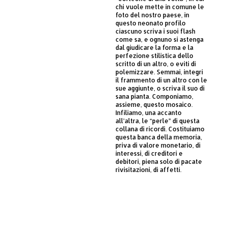
chi vuole mette in comune le
foto del nostro paese, in
questo neonato profilo
ciascuno scriva i suoi flash
come sa, e ognuno si astenga
dal giudicare la forma e la
perfezione stilistica dello
scritto di un altro, o eviti di
polemizzare. Semmai, integri
il frammento di un altro con le
sue aggiunte, o scriva il suo di
sana pianta. Componiamo,
assieme, questo mosaico.
Infiliamo, una accanto
all’altra, le “perle” di questa
collana di ricordi. Costituiamo
questa banca della memoria,
priva di valore monetario, di
interessi, di creditori e
debitori, piena solo di pacate
rivisitazioni, di affetti.