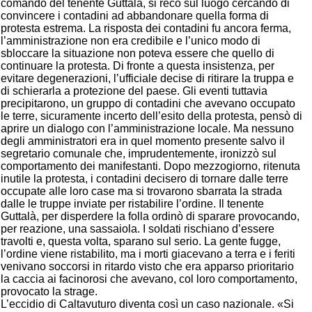
comando del tenente Guttalà, si recò sul luogo cercando di
convincere i contadini ad abbandonare quella forma di
protesta estrema. La risposta dei contadini fu ancora ferma,
l’amministrazione non era credibile e l’unico modo di
sbloccare la situazione non poteva essere che quello di
continuare la protesta. Di fronte a questa insistenza, per
evitare degenerazioni, l’ufficiale decise di ritirare la truppa e
di schierarla a protezione del paese. Gli eventi tuttavia
precipitarono, un gruppo di contadini che avevano occupato
le terre, sicuramente incerto dell’esito della protesta, pensò di
aprire un dialogo con l’amministrazione locale. Ma nessuno
degli amministratori era in quel momento presente salvo il
segretario comunale che, imprudentemente, ironizzò sul
comportamento dei manifestanti. Dopo mezzogiorno, ritenuta
inutile la protesta, i contadini decisero di tornare dalle terre
occupate alle loro case ma si trovarono sbarrata la strada
dalle le truppe inviate per ristabilire l’ordine. Il tenente
Guttalà, per disperdere la folla ordinò di sparare provocando,
per reazione, una sassaiola. I soldati rischiano d’essere
travolti e, questa volta, sparano sul serio. La gente fugge,
l’ordine viene ristabilito, ma i morti giacevano a terra e i feriti
venivano soccorsi in ritardo visto che era apparso prioritario
la caccia ai facinorosi che avevano, col loro comportamento,
provocato la strage.
L’eccidio di Caltavuturo diventa così un caso nazionale. «Si