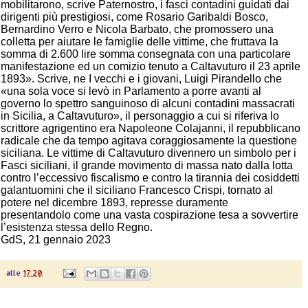
mobilitarono, scrive Paternostro, i fasci contadini guidati dai
dirigenti più prestigiosi, come Rosario Garibaldi Bosco,
Bernardino Verro e Nicola Barbato, che promossero una
colletta per aiutare le famiglie delle vittime, che fruttava la
somma di 2.600 lire somma consegnata con una particolare
manifestazione ed un comizio tenuto a Caltavuturo il 23 aprile
1893». Scrive, ne I vecchi e i giovani, Luigi Pirandello che
«una sola voce si levò in Parlamento a porre avanti al
governo lo spettro sanguinoso di alcuni contadini massacrati
in Sicilia, a Caltavuturo», il personaggio a cui si riferiva lo
scrittore agrigentino era Napoleone Colajanni, il repubblicano
radicale che da tempo agitava coraggiosamente la questione
siciliana. Le vittime di Caltavuturo divennero un simbolo per i
Fasci siciliani, il grande movimento di massa nato dalla lotta
contro l’eccessivo fiscalismo e contro la tirannia dei cosiddetti
galantuomini che il siciliano Francesco Crispi, tornato al
potere nel dicembre 1893, represse duramente
presentandolo come una vasta cospirazione tesa a sovvertire
l’esistenza stessa dello Regno.
GdS, 21 gennaio 2023
alle
17:20