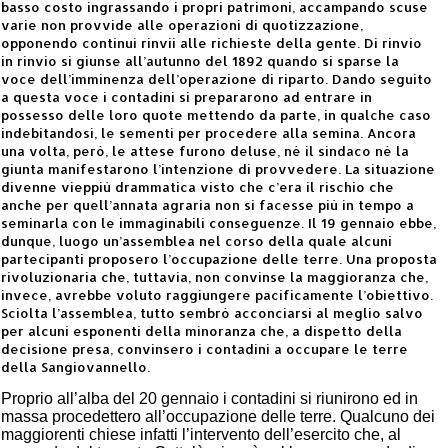
basso costo ingrassando i propri patrimoni, accampando scuse
varie non provvide alle operazioni di quotizzazione,
opponendo continui rinvii alle richieste della gente. Di rinvio
in rinvio si giunse all’autunno del 1892 quando si sparse la
voce dell’imminenza dell’operazione di riparto. Dando seguito
a questa voce i contadini si prepararono ad entrare in
possesso delle loro quote mettendo da parte, in qualche caso
indebitandosi, le sementi per procedere alla semina. Ancora
una volta, però, le attese furono deluse, né il sindaco né la
giunta manifestarono l’intenzione di provvedere. La situazione
divenne vieppiù drammatica visto che c’era il rischio che
anche per quell’annata agraria non si facesse più in tempo a
seminarla con le immaginabili conseguenze. Il 19 gennaio ebbe,
dunque, luogo un’assemblea nel corso della quale alcuni
partecipanti proposero l’occupazione delle terre. Una proposta
rivoluzionaria che, tuttavia, non convinse la maggioranza che,
invece, avrebbe voluto raggiungere pacificamente l’obiettivo.
Sciolta l’assemblea, tutto sembrò acconciarsi al meglio salvo
per alcuni esponenti della minoranza che, a dispetto della
decisione presa, convinsero i contadini a occupare le terre
della Sangiovannello.
Proprio all’alba del 20 gennaio i contadini si riunirono ed in
massa procedettero all’occupazione delle terre. Qualcuno dei
maggiorenti chiese infatti l’intervento dell’esercito che, al