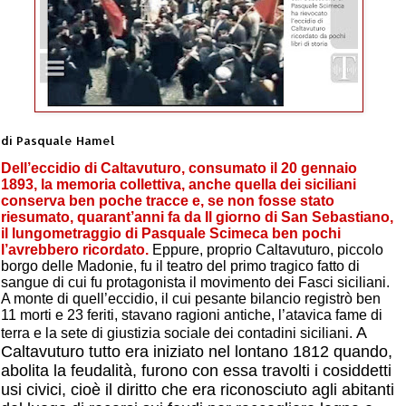
di Pasquale Hamel
Dell’eccidio di Caltavuturo, consumato il 20 gennaio
1893, la memoria collettiva, anche quella dei siciliani
conserva ben poche tracce e, se non fosse stato
riesumato, quarant’anni fa da Il giorno di San Sebastiano,
il lungometraggio di Pasquale Scimeca ben pochi
l’avrebbero ricordato.
Eppure, proprio Caltavuturo, piccolo
borgo delle Madonie, fu il teatro del primo tragico fatto di
sangue di cui fu protagonista il movimento dei Fasci siciliani.
A monte di quell’eccidio, il cui pesante bilancio registrò ben
11 morti e 23 feriti, stavano ragioni antiche, l’atavica fame di
A
terra e la sete di giustizia sociale dei contadini siciliani.
Caltavuturo tutto era iniziato nel lontano 1812 quando,
abolita la feudalità, furono con essa travolti i cosiddetti
usi civici, cioè il diritto che era riconosciuto agli abitanti