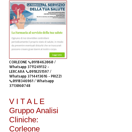
CORLEONE 📞0918462060 /
Whatsapp 3711249132 -
LERCARA 📞0918251597 /
Whatsapp 3714413616 - PRIZZI
📞0918346961 / Whatsapp
3713060748
V I T A L E
Gruppo Analisi
Cliniche:
Corleone