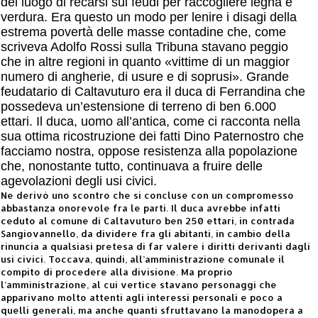
del luogo di recarsi sui feudi per raccogliere legna e
verdura. Era questo un modo per lenire i disagi della
estrema povertà delle masse contadine che, come
scriveva Adolfo Rossi sulla Tribuna stavano peggio
che in altre regioni in quanto «vittime di un maggior
numero di angherie, di usure e di soprusi». Grande
feudatario di Caltavuturo era il duca di Ferrandina che
possedeva un’estensione di terreno di ben 6.000
ettari. Il duca, uomo all’antica, come ci racconta nella
sua ottima ricostruzione dei fatti Dino Paternostro che
facciamo nostra, oppose resistenza alla popolazione
che, nonostante tutto, continuava a fruire delle
agevolazioni degli usi civici.
Ne derivò uno scontro che si concluse con un compromesso
abbastanza onorevole fra le parti. Il duca avrebbe infatti
ceduto al comune di Caltavuturo ben 250 ettari, in contrada
Sangiovannello, da dividere fra gli abitanti, in cambio della
rinuncia a qualsiasi pretesa di far valere i diritti derivanti dagli
usi civici. Toccava, quindi, all’amministrazione comunale il
compito di procedere alla divisione. Ma proprio
l’amministrazione, al cui vertice stavano personaggi che
apparivano molto attenti agli interessi personali e poco a
quelli generali, ma anche quanti sfruttavano la manodopera a