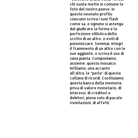
chi vuole mette in comune le
foto del nostro paese, in
questo neonato profilo
ciascuno scriva i suoi flash
come sa, e ognuno si astenga
dal giudicare la forma e la
perfezione stilistica dello
scritto di un altro, o eviti di
polemizzare. Semmai, integri
il frammento di un altro con le
sue aggiunte, o scriva il suo di
sana pianta. Componiamo,
assieme, questo mosaico.
Infiliamo, una accanto
all’altra, le “perle” di questa
collana di ricordi. Costituiamo
questa banca della memoria,
priva di valore monetario, di
interessi, di creditori e
debitori, piena solo di pacate
rivisitazioni, di affetti.