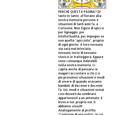
PERCHÈ QUESTA PAGINA? Di
tanto in tanto, affiorano alla
nostra memoria persone e
situazioni di tanti anni fa, a
Corleone. Non figure di spicco
per lignaggio, per
intellettualità, per impegno se
non quello “spicciolo”, proprio
di ogni giorno. A loro nessuna
via sarà mai intestata,
nessuno testo di nessuno
storico le tratteggerà. Eppure
sono comunque indelebili
nella nostra memoria. Ci
capita anche di pensare (e
magari raccontare a chi ci è
più prossimo) situazioni e modi
di vivere di quando eravamo
bambini, di decenni e decenni
fa. Usi, modi e situazioni ormai
così desueti da sembrare
appartenenti a un antenato. E
invece noi, proprio noi, li
abbiamo vissuti!
Analogamente al profilo
“Corleone di una volta”, in cui