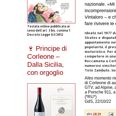
nazionale. «Mi
incomprensioni
Vintaloro – e c
fare rivivere l
Testata online pubblicata ai
sensi dell'art. 3 bis, comma 1
Ideato nel 1977 d
Decreto Legge 63/2012
Stratos e disputa
appuntamento nel 
popolarità, il pre
🍷 Principe di
motoristico. Per
Corleone –
competere in una 
Roccamena a Corle
Dalla Sicilia,
numerosi vincitor
Totò Zambuto, Se
con orgoglio
Altro momento rie
di Corleone di a
GTV, ad Alpine, a
a Porsche 911, a
(*RU*)
GdS, 22/10/22
alle
20:39