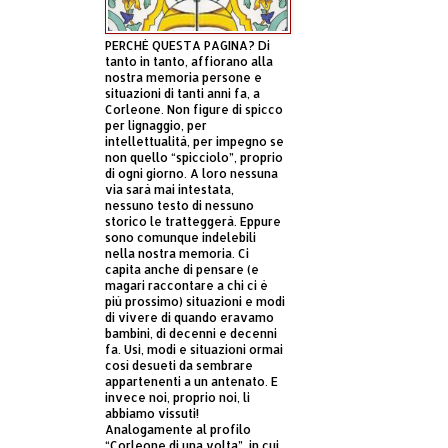
PERCHÈ QUESTA PAGINA? Di
tanto in tanto, affiorano alla
nostra memoria persone e
situazioni di tanti anni fa, a
Corleone. Non figure di spicco
per lignaggio, per
intellettualità, per impegno se
non quello “spicciolo”, proprio
di ogni giorno. A loro nessuna
via sarà mai intestata,
nessuno testo di nessuno
storico le tratteggerà. Eppure
sono comunque indelebili
nella nostra memoria. Ci
capita anche di pensare (e
magari raccontare a chi ci è
più prossimo) situazioni e modi
di vivere di quando eravamo
bambini, di decenni e decenni
fa. Usi, modi e situazioni ormai
così desueti da sembrare
appartenenti a un antenato. E
invece noi, proprio noi, li
abbiamo vissuti!
Analogamente al profilo
“Corleone di una volta”, in cui