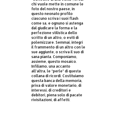
chi vuole mette in comune le
foto del nostro paese, in
questo neonato profilo
ciascuno scriva i suoi flash
come sa, e ognuno si astenga
dal giudicare la forma e la
perfezione stilistica dello
scritto di un altro, o eviti di
polemizzare. Semmai, integri
il frammento di un altro con le
sue aggiunte, o scriva il suo di
sana pianta. Componiamo,
assieme, questo mosaico.
Infiliamo, una accanto
all’altra, le “perle” di questa
collana di ricordi. Costituiamo
questa banca della memoria,
priva di valore monetario, di
interessi, di creditori e
debitori, piena solo di pacate
rivisitazioni, di affetti.