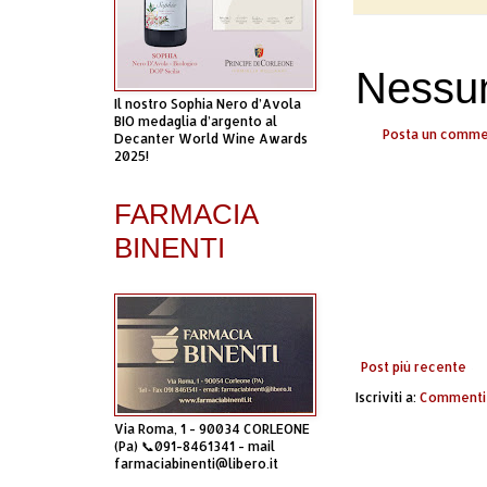
Nessu
Il nostro Sophia Nero d’Avola
BIO medaglia d’argento al
Posta un comm
Decanter World Wine Awards
2025!
FARMACIA
BINENTI
Post più recente
Iscriviti a:
Commenti 
Via Roma, 1 - 90034 CORLEONE
(Pa) 📞091-8461341 - mail
farmaciabinenti@libero.it