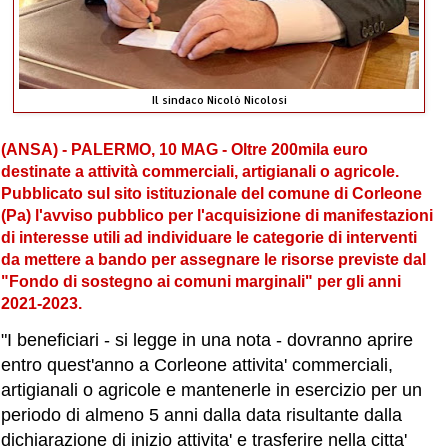
Il sindaco Nicoló Nicolosi
(ANSA) - PALERMO, 10 MAG - Oltre 200mila euro
destinate a attività commerciali, artigianali o agricole.
Pubblicato sul sito istituzionale del comune di Corleone
(Pa) l'avviso pubblico per l'acquisizione di manifestazioni
di interesse utili ad individuare le categorie di interventi
da mettere a bando per assegnare le risorse previste dal
"Fondo di sostegno ai comuni marginali" per gli anni
2021-2023.
"I beneficiari - si legge in una nota - dovranno aprire
entro quest'anno a Corleone attivita' commerciali,
artigianali o agricole e mantenerle in esercizio per un
periodo di almeno 5 anni dalla data risultante dalla
dichiarazione di inizio attivita' e trasferire nella citta'