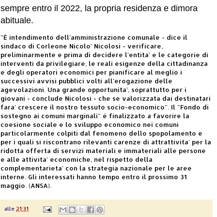
sempre entro il 2022, la propria residenza e dimora
abituale.
"È intendimento dell'amministrazione comunale - dice il
sindaco di Corleone Nicolo' Nicolosi - verificare,
preliminarmente e prima di decidere l'entita' e le categorie di
interventi da privilegiare, le reali esigenze della cittadinanza
e degli operatori economici per pianificare al meglio i
successivi avvisi pubblici volti all'erogazione delle
agevolazioni. Una grande opportunita', soprattutto per i
giovani - conclude Nicolosi - che se valorizzata dai destinatari
fara' crescere il nostro tessuto socio-economico". Il "Fondo di
sostegno ai comuni marginali" è finalizzato a favorire la
coesione sociale e lo sviluppo economico nei comuni
particolarmente colpiti dal fenomeno dello spopolamento e
per i quali si riscontrano rilevanti carenze di attrattivita' per la
ridotta offerta di servizi materiali e immateriali alle persone
e alle attivita' economiche, nel rispetto della
complementarieta' con la strategia nazionale per le aree
interne. Gli interessati hanno tempo entro il prossimo 31
maggio. (ANSA).
alle
21:31