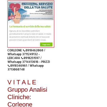
CORLEONE 📞0918462060 /
Whatsapp 3711249132 -
LERCARA 📞0918251597 /
Whatsapp 3714413616 - PRIZZI
📞0918346961 / Whatsapp
3713060748
V I T A L E
Gruppo Analisi
Cliniche:
Corleone