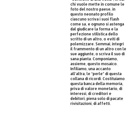
chi vuole mette in comune le
foto del nostro paese, in
questo neonato profilo
ciascuno scriva i suoi flash
come sa, e ognuno si astenga
dal giudicare la forma e la
perfezione stilistica dello
scritto di un altro, o eviti di
polemizzare. Semmai, integri
il frammento di un altro con le
sue aggiunte, o scriva il suo di
sana pianta. Componiamo,
assieme, questo mosaico.
Infiliamo, una accanto
all’altra, le “perle” di questa
collana di ricordi. Costituiamo
questa banca della memoria,
priva di valore monetario, di
interessi, di creditori e
debitori, piena solo di pacate
rivisitazioni, di affetti.