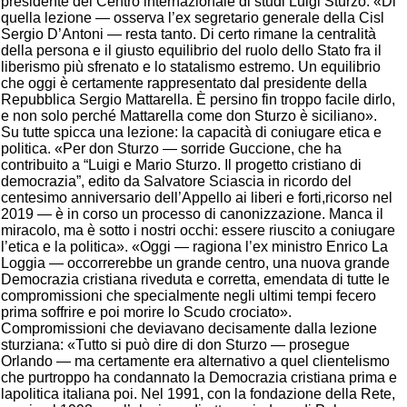
presidente del Centro internazionale di studi Luigi Sturzo. «Di
quella lezione — osserva l’ex segretario generale della Cisl
Sergio D’Antoni — resta tanto. Di certo rimane la centralità
della persona e il giusto equilibrio del ruolo dello Stato fra il
liberismo più sfrenato e lo statalismo estremo. Un equilibrio
che oggi è certamente rappresentato dal presidente della
Repubblica Sergio Mattarella. È persino fin troppo facile dirlo,
e non solo perché Mattarella come don Sturzo è siciliano».
Su tutte spicca una lezione: la capacità di coniugare etica e
politica. «Per don Sturzo — sorride Guccione, che ha
contribuito a “Luigi e Mario Sturzo. Il progetto cristiano di
democrazia”, edito da Salvatore Sciascia in ricordo del
centesimo anniversario dell’Appello ai liberi e forti,ricorso nel
2019 — è in corso un processo di canonizzazione. Manca il
miracolo, ma è sotto i nostri occhi: essere riuscito a coniugare
l’etica e la politica». «Oggi — ragiona l’ex ministro Enrico La
Loggia — occorrerebbe un grande centro, una nuova grande
Democrazia cristiana riveduta e corretta, emendata di tutte le
compromissioni che specialmente negli ultimi tempi fecero
prima soffrire e poi morire lo Scudo crociato».
Compromissioni che deviavano decisamente dalla lezione
sturziana: «Tutto si può dire di don Sturzo — prosegue
Orlando — ma certamente era alternativo a quel clientelismo
che purtroppo ha condannato la Democrazia cristiana prima e
lapolitica italiana poi. Nel 1991, con la fondazione della Rete,