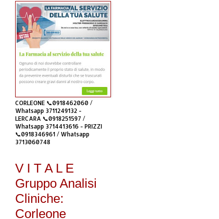
CORLEONE 📞0918462060 /
Whatsapp 3711249132 -
LERCARA 📞0918251597 /
Whatsapp 3714413616 - PRIZZI
📞0918346961 / Whatsapp
3713060748
V I T A L E
Gruppo Analisi
Cliniche:
Corleone