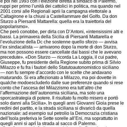
e poi nel 1993 con l’elezione diretta a sindaco di Palermo,
ruppi per primo l’unità dei cattolici in politica, ma quando nel
2001 corsi alle Regionali aprii la campagna elettorale a
Caltagirone e la chiusi a Castellammare del Golfo. Da don
Sturzo a Piersanti Mattarella: quella era la traiettoria del
popolarismo».
Che però conobbe, per dirla con D’Antoni, «intensissimi alti e
bassi. La primavera della Sicilia di Piersanti Mattarella e
l’evoluzione della Dc che sostenne quello sforzo — avvisa
l’ex sindacalista — arrivarono dopo la morte di don Sturzo,
ma non possono essere cancellate dai bassi che le avevano
precedute». «Don Sturzo — ricorda La Loggia, il cui padre,
Giuseppe, fu presidente della Regione subito prima di Silvio
Milazzo e fu fra i fautori dello Statutoautonomistico siciliano
— non fu sempre d’accordo con le scelte che andavano
maturando. Si era affezionato a Milazzo, ma poi dovette in
qualche modoescluderlo dalle sue preferenze quando si rese
conto che l’ascesa del Milazzismo era tutt’altro che
l’affermazione dell’autonomia siciliana, ma solo una
sporcastrategia di potere. Il risultato fu molto misero e portò
solo danni alla Sicilia». In quegli anni Giovanni Gioia prese le
redini del partito, e la strada siciliana si divaricò da quella
nazionale: ad esempio sul petrolio la Democrazia cristiana
dell’Isola preferiva le Sette sorelle all’Eni, ma soprattutto in
quegli anni si aprì la strada al sacco di Palermo.