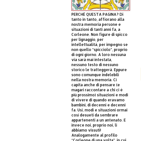
PERCHÈ QUESTA PAGINA? Di
tanto in tanto, affiorano alla
nostra memoria persone e
situazioni di tanti anni fa, a
Corleone. Non figure di spicco
per lignaggio, per
intellettualità, per impegno se
non quello “spicciolo”, proprio
di ogni giorno. A loro nessuna
via sarà mai intestata,
nessuno testo di nessuno
storico le tratteggerà. Eppure
sono comunque indelebili
nella nostra memoria. Ci
capita anche di pensare (e
magari raccontare a chi ci è
più prossimo) situazioni e modi
di vivere di quando eravamo
bambini, di decenni e decenni
fa. Usi, modi e situazioni ormai
così desueti da sembrare
appartenenti a un antenato. E
invece noi, proprio noi, li
abbiamo vissuti!
Analogamente al profilo
“Corleone di una volta”, in cui