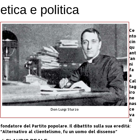
etica e politica
Ce
nto
cin
qu
ant
’an
ni
fa
a
Cal
tag
iro
ne
nas
ce
Don Luigi Sturzo
va
il
fondatore del Partito popolare. Il dibattito sulla sua eredità:
“Alternativo al clientelismo, fu un uomo del dissenso”