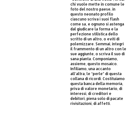
chi vuole mette in comune le
foto del nostro paese, in
questo neonato profilo
ciascuno scriva i suoi flash
come sa, e ognuno si astenga
dal giudicare la forma e la
perfezione stilistica dello
scritto di un altro, o eviti di
polemizzare. Semmai, integri
il frammento di un altro con le
sue aggiunte, o scriva il suo di
sana pianta. Componiamo,
assieme, questo mosaico.
Infiliamo, una accanto
all’altra, le “perle” di questa
collana di ricordi. Costituiamo
questa banca della memoria,
priva di valore monetario, di
interessi, di creditori e
debitori, piena solo di pacate
rivisitazioni, di affetti.