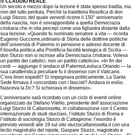
di
CLAUDIO REALE
Un secolo e mezzo dopo la lezione è stata spesso tradita, ma
non del tutto perduta. Perché la traiettoria filosofica di don
Luigi Sturzo, del quale venerdì ricorre il 150° anniversario
della nascita, non è sovrapponibile a quella Democrazia
cristiana che in vita percepì come una figliastra distante dalla
sua lezione: «Quando fu nominato senatore a vita — ricorda
Eugenio Guccione,ordinario di Storia delle dottrine politiche
dell’università di Palermo in pensione e adesso docente di
Filosofia politica alla Pontificia facoltà teologica di Sicilia —
don Sturzo non si iscrisse alla Democrazia cristiana. Voleva
un partito dei cattolici, non un partito cattolico». «In fin dei
conti — aggiunge il sindaco di PalermoLeoluca Orlando — la
sua caratteristica peculiare fu il dissenso con il Vaticano.
C’era ilnon expedit? Si impegnava politicamente. La Santa
Sede firmava il concordato con i fascisti? Andava in esilio.
Nasceva la Dc? Si schierava in dissenso».
L’anniversario sarà ricordato con un ciclo di eventi online
organizzato da Stefano Vitello, presidente dell’associazione
Luigi Sturzo di Caltanissetta, in collaborazione con il Centro
internazionale di studi sturziani, l’istituto Sturzo di Roma e
l’istituto di sociologia Sturzo di Caltagirone: l’esordio è
previsto venerdì alle 19 sul sito sturzocaltanissetta.it con una
lectio magistralis del nipote, Gaspare Sturzo, magistrato e