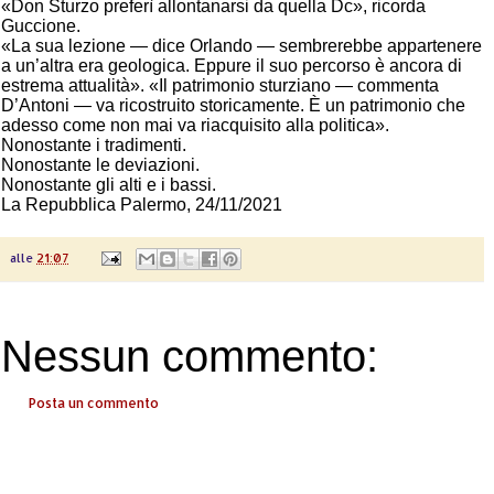
«Don Sturzo preferì allontanarsi da quella Dc», ricorda
Guccione.
«La sua lezione — dice Orlando — sembrerebbe appartenere
a un’altra era geologica. Eppure il suo percorso è ancora di
estrema attualità». «Il patrimonio sturziano — commenta
D’Antoni — va ricostruito storicamente. È un patrimonio che
adesso come non mai va riacquisito alla politica».
Nonostante i tradimenti.
Nonostante le deviazioni.
Nonostante gli alti e i bassi.
La Repubblica Palermo, 24/11/2021
alle
21:07
Nessun commento:
Posta un commento