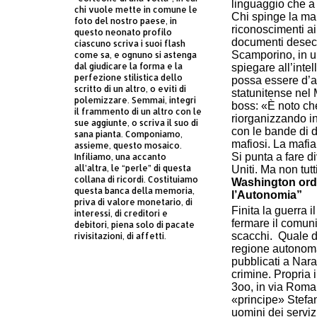
linguaggio che a
chi vuole mette in comune le
Chi spinge la man
foto del nostro paese, in
riconoscimenti ai
questo neonato profilo
documenti desecre
ciascuno scriva i suoi flash
Scamporino, in u
come sa, e ognuno si astenga
dal giudicare la forma e la
spiegare all’inte
perfezione stilistica dello
possa essere d’aiu
scritto di un altro, o eviti di
statunitense nel 
polemizzare. Semmai, integri
boss: «È noto che
il frammento di un altro con le
riorganizzando in
sue aggiunte, o scriva il suo di
con le bande di d
sana pianta. Componiamo,
mafiosi. La mafia 
assieme, questo mosaico.
Si punta a fare di
Infiliamo, una accanto
all’altra, le “perle” di questa
Uniti. Ma non tut
collana di ricordi. Costituiamo
Washington ordi
questa banca della memoria,
l’Autonomia”
priva di valore monetario, di
Finita la guerra 
interessi, di creditori e
fermare il comuni
debitori, piena solo di pacate
scacchi. Quale de
rivisitazioni, di affetti.
regione autonoma 
pubblicati a Nara
crimine. Propria 
3oo, in via Roma 
«principe» Stefan
uomini dei servizi 