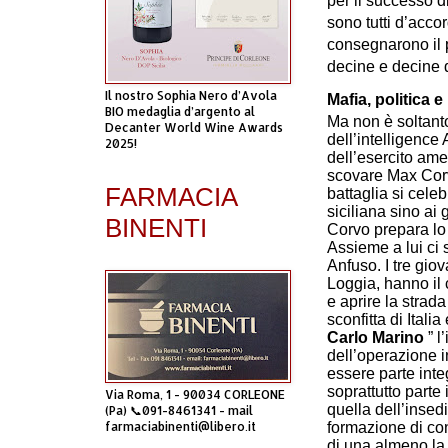
per il successo d
sono tutti d’accor
consegnarono il p
decine e decine d
Il nostro Sophia Nero d’Avola
Mafia, politica e
BIO medaglia d’argento al
Ma non è soltanto
Decanter World Wine Awards
dell’intelligence
2025!
dell’esercito amer
scovare Max Cor
FARMACIA
battaglia si cele
siciliana sino ai 
BINENTI
Corvo prepara lo 
Assieme a lui ci 
Anfuso. I tre giova
Loggia, hanno il c
e aprire la strad
sconfitta di Ital
Carlo Marino
” l
dell’operazione 
essere parte inte
soprattutto parte
Via Roma, 1 - 90034 CORLEONE
quella dell’insed
(Pa) 📞091-8461341 - mail
farmaciabinenti@libero.it
formazione di co
di una almeno la 