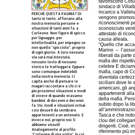
favoriscono Cosa
sindaco di Villalb
incarico a Vallelu
PERCHÈ QUESTA PAGINA? Di
vengono promoss
tanto in tanto, affiorano alla
riconoscimenti pe
nostra memoria persone e
sconosciuto vente
situazioni di tanti anni fa, a
Corleone. Non figure di spicco
attestato di ricon
per lignaggio, per
causa alleata.
intellettualità, per impegno se
“Quello che acca
non quello “spicciolo”, proprio
Marino – l’assun
di ogni giorno. A loro nessuna
liberati da parte
via sarà mai intestata,
mafia dei rispett
nessuno testo di nessuno
celebre E diciamo
storico le tratteggerà. Eppure
mafia, capo di C
sono comunque indelebili
nella nostra memoria. Ci
diventata certez
capita anche di pensare (e
siciliani dove le 
magari raccontare a chi ci è
americani, gli an
più prossimo) situazioni e modi
appartenenti alla
di vivere di quando eravamo
della mafia. Per
bambini, di decenni e decenni
subito dopo la li
fa. Usi, modi e situazioni ormai
all’amministrazi
così desueti da sembrare
Tasca e che noto
appartenenti a un antenato. E
invece noi, proprio noi, li
clou del collegam
abbiamo vissuti!
dirigenti. Cioè, i
Analogamente al profilo
riferimento più im
“Corleone di una volta”, in cui