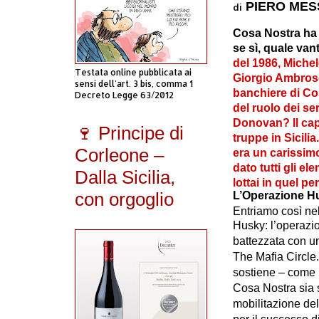
PIERO MES
di
Cosa Nostra ha a
se sì, quale va
del 1986, Michel
Testata online pubblicata ai
Giorgio Ambrosol
sensi dell'art. 3 bis, comma 1
banchiere di Co
Decreto Legge 63/2012
del ruolo dei ser
Donovan? Il cap
🍷 Principe di
truppe in Sicilia
Corleone –
era un carissim
dato tutti gli el
Dalla Sicilia,
lottai in quel p
con orgoglio
L’Operazione H
Entriamo così ne
Husky: l’operazio
battezzata con un
The Mafia Circle. 
sostiene – come l
Cosa Nostra sia s
mobilitazione del