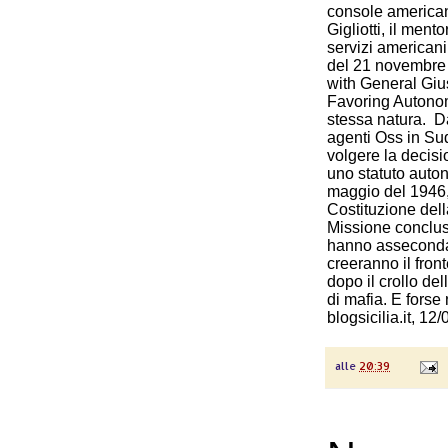
console american
Gigliotti, il ment
servizi americani
del 21 novembre 1
with General Gi
Favoring Autonom
stessa natura. D
agenti Oss in Sud
volgere la decisi
uno statuto auto
maggio del 1946,
Costituzione dell
Missione conclusa
hanno assecondat
creeranno il fron
dopo il crollo del
di mafia. E forse
blogsicilia.it, 12
alle
20:39