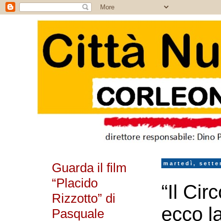
Guarda il film
martedì, sett
“Placido
“Il Cir
Rizzotto” di
ecco la
Pasquale