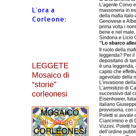
L’agente Corvo en
L'ora a
massoneria in es
della mafia italo
Corleone:
Genovese e Alber
prima volta i nom
bene e nel male, l
Sindona e Licio G
“Lo sbarco allea
Il ruolo della maf
leggenda? Per il 
depositario di ta
LEGGETE
è una leggenda, è
capito che effett
Mosaico di
agevolato della m
“storie”
L’invasione della 
L’armistizio di Ca
corleonesi
successivo dal c
Eisenhower, futur
italiano Giusepp
provvisoria, con 
Poletti si avvale
Ciancimino e di 
Vizzini. Poletti h
dell’ordine pubbli