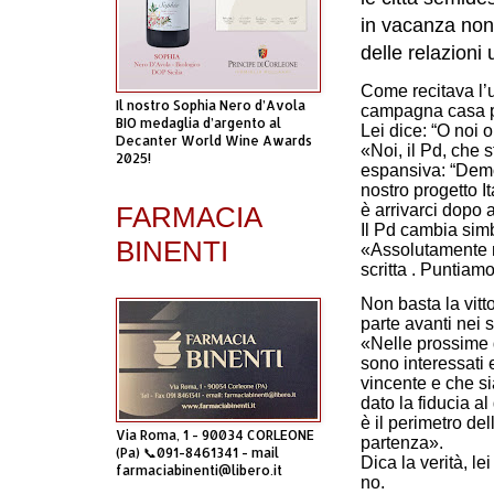
in vacanza non 
delle relazioni
Come recitava l’u
Il nostro Sophia Nero d’Avola
campagna casa pe
BIO medaglia d’argento al
Lei dice: “O noi 
Decanter World Wine Awards
«Noi, il Pd, che 
2025!
espansiva: “Democ
nostro progetto It
è arrivarci dopo 
FARMACIA
Il Pd cambia si
BINENTI
«Assolutamente no
scritta . Puntiam
Non basta la vitto
parte avanti nei
«Nelle prossime 
sono interessati e
vincente e che si
dato la fiducia a
è il perimetro del
Via Roma, 1 - 90034 CORLEONE
partenza».
(Pa) 📞091-8461341 - mail
Dica la verità, le
farmaciabinenti@libero.it
no.