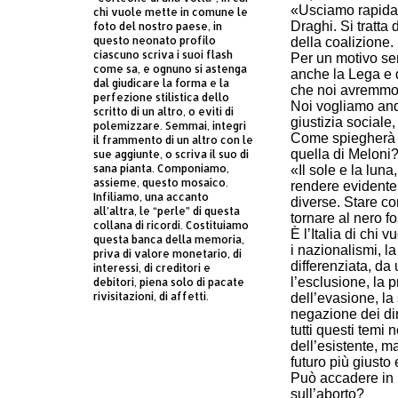
«Usciamo rapida
chi vuole mette in comune le
Draghi. Si tratta
foto del nostro paese, in
questo neonato profilo
della coalizione.
ciascuno scriva i suoi flash
Per un motivo sem
come sa, e ognuno si astenga
anche la Lega e
dal giudicare la forma e la
che noi avremmo 
perfezione stilistica dello
Noi vogliamo anda
scritto di un altro, o eviti di
giustizia sociale,
polemizzare. Semmai, integri
Come spiegherà agl
il frammento di un altro con le
quella di Meloni
sue aggiunte, o scriva il suo di
sana pianta. Componiamo,
«Il sole e la luna
assieme, questo mosaico.
rendere evidente
Infiliamo, una accanto
diverse. Stare co
all’altra, le “perle” di questa
tornare al nero fo
collana di ricordi. Costituiamo
È l’Italia di chi 
questa banca della memoria,
i nazionalismi, la
priva di valore monetario, di
differenziata, da 
interessi, di creditori e
l’esclusione, la p
debitori, piena solo di pacate
rivisitazioni, di affetti.
dell’evasione, la s
negazione dei diri
tutti questi temi
dell’esistente, m
futuro più giust
Può accadere in I
sull’aborto?