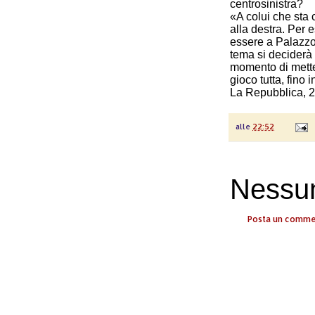
centrosinistra?
«A colui che sta 
alla destra. Per e
essere a Palazzo 
tema si deciderà 
momento di mette
gioco tutta, fino 
La Repubblica, 
alle
22:52
Nessu
Posta un comm