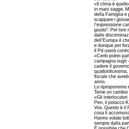
«Il clima è quello
in mani sagge. Ma
della Famiglia e p
scappare i giovan
l’espressione cara
giusto”. Per loro
dalle discriminazi
dell’Europa è che
e dunque per forza
Il Pd userà cont
«Certo potrei par
campagna sugli -i
cadere il governo 
quattordicesima, 
fiscale che avrebb
anno.
Lo riproporremo
Teme un cambio i
«Gli interlocutor
Pen, il polacco K
Vox. Questo è il
cosa li accomun
Hanno votato tutt
sempre dalla part
È possibile che l