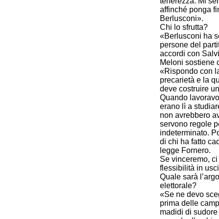
tenerezza. Mi sent
affinché ponga fi
Berlusconi».
Chi lo sfrutta?
«Berlusconi ha sc
persone del parti
accordi con Salv
Meloni sostiene ch
«Rispondo con la 
precarietà e la q
deve costruire un
Quando lavoravo a
erano lì a studiar
non avrebbero avut
servono regole pe
indeterminato. Po
di chi ha fatto ca
legge Fornero.
Se vinceremo, ci
flessibilità in usc
Quale sarà l’ar
elettorale?
«Se ne devo sceg
prima delle campa
madidi di sudore n