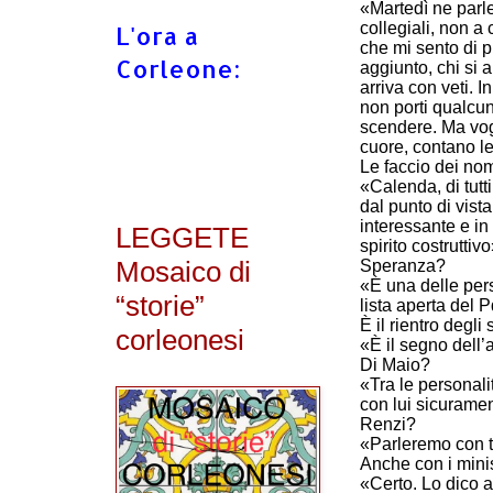
«Martedì ne parle
collegiali, non a 
L'ora a
che mi sento di p
Corleone:
aggiunto, chi si a
arriva con veti. 
non porti qualcun
scendere. Ma vogl
cuore, contano l
Le faccio dei no
«Calenda, di tutti
dal punto di vist
interessante e in
LEGGETE
spirito costruttiv
Mosaico di
Speranza?
«È una delle per
“storie”
lista aperta del 
È il rientro degli
corleonesi
«È il segno dell’
Di Maio?
«Tra le personali
con lui sicuramen
Renzi?
«Parleremo con t
Anche con i minis
«Certo. Lo dico a