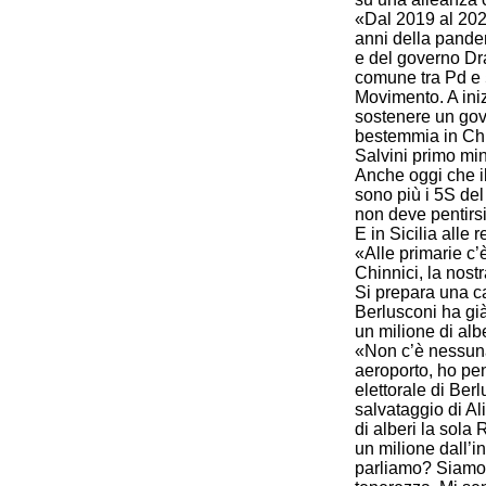
«Dal 2019 al 2022 
anni della pande
e del governo Dra
comune tra Pd e 
Movimento. A iniz
sostenere un go
bestemmia in Ch
Salvini primo min
Anche oggi che il
sono più i 5S del
non deve pentirs
E in Sicilia alle
«Alle primarie c’
Chinnici, la nos
Si prepara una c
Berlusconi ha gi
un milione di alb
«Non c’è nessuna 
aeroporto, ho pe
elettorale di Ber
salvataggio di Ali
di alberi la sol
un milione dall’i
parliamo? Siamo 