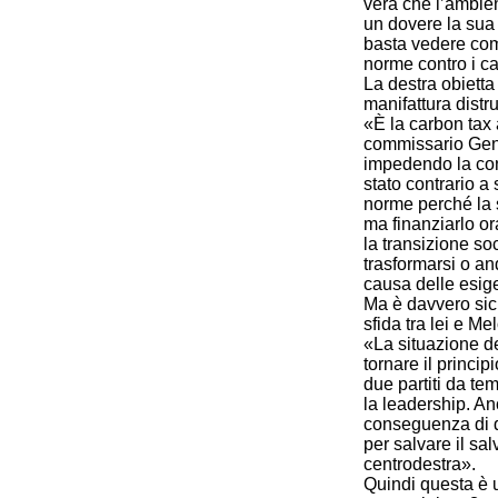
vera che l’ambien
un dovere la sua 
basta vedere com
norme contro i c
La destra obietta 
manifattura distr
«È la carbon tax 
commissario Genti
impedendo la con
stato contrario a
norme perché la 
ma finanziarlo or
la transizione soc
trasformarsi o an
causa delle esig
Ma è davvero sic
sfida tra lei e M
«La situazione d
tornare il princip
due partiti da te
la leadership. An
conseguenza di qu
per salvare il sa
centrodestra».
Quindi questa è u