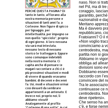
naso. Non si trat
nel Pd, ma di tr
coraggio, lasciand
PERCHÈ QUESTA PAGINA? Di
tanto in tanto, affiorano alla
garantito, perché
nostra memoria persone e
nazionalisti e dag
situazioni di tanti anni fa, a
Meritano apprez
Corleone. Non figure di spicco
Ma è davvero prat
per lignaggio, per
repubblicano, cio
intellettualità, per impegno se
Fratoianni? O il r
non quello “spicciolo”, proprio
«Non voglio tracc
di ogni giorno. A loro nessuna
convinciamo a vot
via sarà mai intestata,
nessuno testo di nessuno
centrodestra, mag
storico le tratteggerà. Eppure
partita non si g
sono comunque indelebili
Abbiamo in vigore
nella nostra memoria. Ci
obbliga ad alleanz
capita anche di pensare (e
divisioni sono ev
magari raccontare a chi ci è
Dobbiamo essere m
più prossimo) situazioni e modi
raccordo con l’es
di vivere di quando eravamo
convincere del n
bambini, di decenni e decenni
fa. Usi, modi e situazioni ormai
Tra le associazi
così desueti da sembrare
continuasse ce n
appartenenti a un antenato. E
centrodestra. Non
invece noi, proprio noi, li
deve ripetersi».
abbiamo vissuti!
Che senso ha and
Analogamente al profilo
c’è, e forse nem
“Corleone di una volta”, in cui