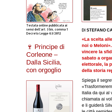
Testata online pubblicata ai
DI
sensi dell'art. 3 bis, comma 1
STEFANO CA
Decreto Legge 63/2012
«La scelta all
🍷 Principe di
noi o Meloni».
vincere la sfi
Corleone –
sabato a orga
Dalla Sicilia,
elettorale, la
con orgoglio
della storia r
Spiega il segre
«Trasformeremo 
Italia da qui al
chiamata ai vo
e li guiderà Si
le città semides