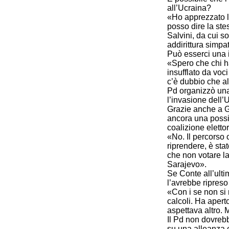
all’Ucraina?
«Ho apprezzato l
posso dire la st
Salvini, da cui 
addirittura simpa
Può esserci una 
«Spero che chi ha
insufflato da vo
c’è dubbio che al
Pd organizzò una
l’invasione dell’
Grazie anche a Gi
ancora una possib
coalizione eletto
«No. Il percorso 
riprendere, è sta
che non votare la
Sarajevo».
Se Conte all’ulti
l’avrebbe ripres
«Con i se non si 
calcoli. Ha apert
aspettava altro. 
Il Pd non dovrebb
su una alleanza 