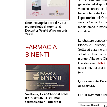
generale dell’Asp di
vaccino l’unica possib
hanno utilizzato Astr
l’opportunità dell’O
sedici i Centri di ci
Il nostro Sophia Nero d’Avola
BIO medaglia d’argento al
fascia oraria in mani
Decanter World Wine Awards
cittadino”.
2025!
Le strutture ospedali
Bianchi di Corleone, 
FARMACIA
Sottana) saranno at
BINENTI
sabato e domenica d
mentre Villa delle Gi
Mediterraneo
dalle 8
sarà riservata una co
(nr)
Qui di seguito l’ele
di apertura.
Via Roma, 1 - 90034 CORLEONE
OPEN DAY VACCINA
(Pa) 📞091-8461341 - mail
farmaciabinenti@libero.it
Ospedale/Distrett
In