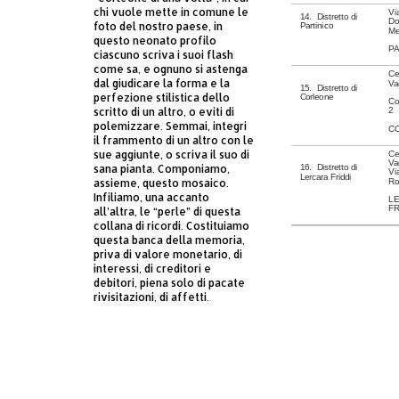
chi vuole mette in comune le
Vi
14. Distretto di
Do
foto del nostro paese, in
Partinico
Me
questo neonato profilo
PA
ciascuno scriva i suoi flash
come sa, e ognuno si astenga
Ce
dal giudicare la forma e la
Va
15. Distretto di
perfezione stilistica dello
Corleone
Co
scritto di un altro, o eviti di
2
polemizzare. Semmai, integri
C
il frammento di un altro con le
sue aggiunte, o scriva il suo di
Ce
Va
sana pianta. Componiamo,
16. Distretto di
Vi
Lercara Friddi
assieme, questo mosaico.
Ro
Infiliamo, una accanto
L
FR
all’altra, le “perle” di questa
collana di ricordi. Costituiamo
questa banca della memoria,
priva di valore monetario, di
interessi, di creditori e
debitori, piena solo di pacate
rivisitazioni, di affetti.