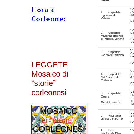
o/Hub
L'ora a
Co
1. Ospedale
Ca
Ingrassia di
10
Corleone:
Palermo
P
Co
2. Ospedale
E
Madonna dell’Alto
di Petralia Sottana
PE
S
Vi
3. Ospedale
Ci
Civico di Partinico
ne
LEGGETE
PA
Mosaico di
Vi
4. Ospedale
Do
Dei Bianchi di
42
“storie”
Corleone
C
corleonesi
Vi
5. Ospedale
Ci
Cimino
TE
Termini Imerese
I
Vi
6. Villa delle
14
Ginestre Palermo
P
7. Hub
Vi
provinciale Fiera