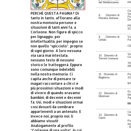
del Mediterraneo
P
Ce
PERCHÈ QUESTA PAGINA? Di
Va
8. Distretto di
Pi
tanto in tanto, affiorano alla
Petralia Sottana
Do
nostra memoria persone e
PE
situazioni di tanti anni fa, a
S
Corleone. Non figure di spicco
per lignaggio, per
9. Distretto di
Vi
Cefalù
Pa
intellettualità, per impegno se
non quello “spicciolo”, proprio
CE
di ogni giorno. A loro nessuna
Vi
via sarà mai intestata,
10. Distretto di
Ci
Termini Imerese
nessuno testo di nessuno
TE
storico le tratteggerà. Eppure
I
sono comunque indelebili
nella nostra memoria. Ci
11. Distretto di
Pi
Bagheria
32
capita anche di pensare (e
magari raccontare a chi ci è
B
più prossimo) situazioni e modi
Gu
di vivere di quando eravamo
12. Distretto di
Me
Misilmeri
bambini, di decenni e decenni
Ag
fa. Usi, modi e situazioni ormai
M
così desueti da sembrare
appartenenti a un antenato. E
Ce
13. Distretto di
Va
invece noi, proprio noi, li
Carini
abbiamo vissuti!
Pi
de
Analogamente al profilo
-
C
“Corleone di una volta”, in cui