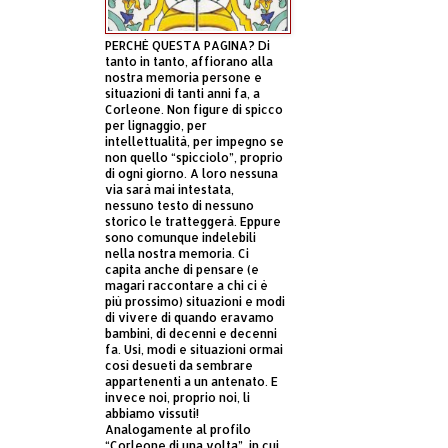
PERCHÈ QUESTA PAGINA? Di
tanto in tanto, affiorano alla
nostra memoria persone e
situazioni di tanti anni fa, a
Corleone. Non figure di spicco
per lignaggio, per
intellettualità, per impegno se
non quello “spicciolo”, proprio
di ogni giorno. A loro nessuna
via sarà mai intestata,
nessuno testo di nessuno
storico le tratteggerà. Eppure
sono comunque indelebili
nella nostra memoria. Ci
capita anche di pensare (e
magari raccontare a chi ci è
più prossimo) situazioni e modi
di vivere di quando eravamo
bambini, di decenni e decenni
fa. Usi, modi e situazioni ormai
così desueti da sembrare
appartenenti a un antenato. E
invece noi, proprio noi, li
abbiamo vissuti!
Analogamente al profilo
“Corleone di una volta”, in cui