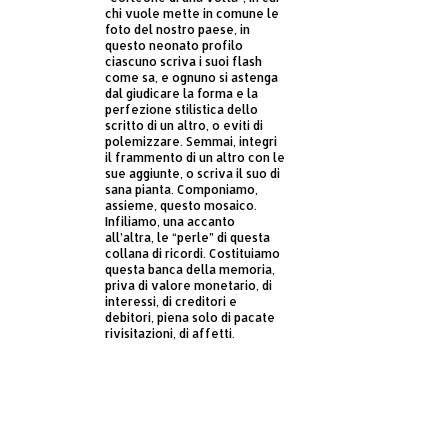
chi vuole mette in comune le
foto del nostro paese, in
questo neonato profilo
ciascuno scriva i suoi flash
come sa, e ognuno si astenga
dal giudicare la forma e la
perfezione stilistica dello
scritto di un altro, o eviti di
polemizzare. Semmai, integri
il frammento di un altro con le
sue aggiunte, o scriva il suo di
sana pianta. Componiamo,
assieme, questo mosaico.
Infiliamo, una accanto
all’altra, le “perle” di questa
collana di ricordi. Costituiamo
questa banca della memoria,
priva di valore monetario, di
interessi, di creditori e
debitori, piena solo di pacate
rivisitazioni, di affetti.