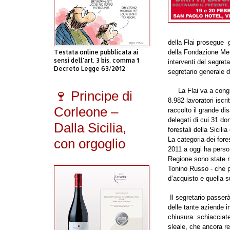
della Flai prosegue
Testata online pubblicata ai
della Fondazione Mete
sensi dell'art. 3 bis, comma 1
interventi del segreta
Decreto Legge 63/2012
segretario generale d
La Flai va a congre
🍷 Principe di
8.982 lavoratori iscri
Corleone –
raccolto il grande dis
delegati di cui 31 do
Dalla Sicilia,
forestali della Sicilia
La categoria dei fores
con orgoglio
2011 a oggi ha perso 
Regione sono state rid
Tonino Russo - che pi
d’acquisto e quella su
Il segretario passerà
delle tante aziende i
chiusura schiacciate
sleale, che ancora re