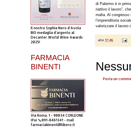
di Palermo è in prima
riattivo il lavoro”, c
mafia. Al congresso
l’imprenditoria socia
valorizzare il lavoro 
Il nostro Sophia Nero d’Avola
BIO medaglia d’argento al
Decanter World Wine Awards
alle
17:46
2025!
FARMACIA
Nessu
BINENTI
Posta un comm
Via Roma, 1 - 90034 CORLEONE
(Pa) 📞091-8461341 - mail
farmaciabinenti@libero.it