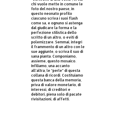
chi vuole mette in comune le
foto del nostro paese, in
questo neonato profilo
ciascuno scriva i suoi flash
come sa, e ognuno si astenga
dal giudicare la forma e la
perfezione stilistica dello
scritto di un altro, o eviti di
polemizzare. Semmai, integri
il frammento di un altro con le
sue aggiunte, o scriva il suo di
sana pianta. Componiamo,
assieme, questo mosaico.
Infiliamo, una accanto
all’altra, le “perle” di questa
collana di ricordi. Costituiamo
questa banca della memoria,
priva di valore monetario, di
interessi, di creditori e
debitori, piena solo di pacate
rivisitazioni, di affetti.