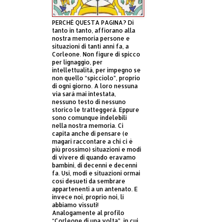
PERCHÈ QUESTA PAGINA? Di
tanto in tanto, affiorano alla
nostra memoria persone e
situazioni di tanti anni fa, a
Corleone. Non figure di spicco
per lignaggio, per
intellettualità, per impegno se
non quello “spicciolo”, proprio
di ogni giorno. A loro nessuna
via sarà mai intestata,
nessuno testo di nessuno
storico le tratteggerà. Eppure
sono comunque indelebili
nella nostra memoria. Ci
capita anche di pensare (e
magari raccontare a chi ci è
più prossimo) situazioni e modi
di vivere di quando eravamo
bambini, di decenni e decenni
fa. Usi, modi e situazioni ormai
così desueti da sembrare
appartenenti a un antenato. E
invece noi, proprio noi, li
abbiamo vissuti!
Analogamente al profilo
“Corleone di una volta”, in cui