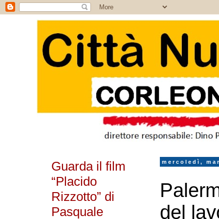
Guarda il film
mercoledì, ma
“Placido
Palermo
Rizzotto” di
del la
Pasquale