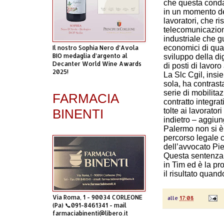
che questa condan
in un momento de
lavoratori, che r
telecomunicazioni
industriale che g
economici di qua
Il nostro Sophia Nero d’Avola
BIO medaglia d’argento al
sviluppo della di
Decanter World Wine Awards
di posti di lavoro
2025!
La Slc Cgil, insie
sola, ha contrast
serie di mobilitaz
FARMACIA
contratto integra
tolte ai lavorato
BINENTI
indietro – aggiun
Palermo non si è 
percorso legale c
dell’avvocato Pie
Questa sentenza a
in Tim ed è la pr
il risultato quan
Via Roma, 1 - 90034 CORLEONE
alle
17:08
(Pa) 📞091-8461341 - mail
farmaciabinenti@libero.it