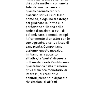
chi vuole mette in comune le
foto del nostro paese, in
questo neonato profilo
ciascuno scriva i suoi flash
come sa, e ognuno si astenga
dal giudicare la forma e la
perfezione stilistica dello
scritto di un altro, o eviti di
polemizzare. Semmai, integri
il frammento di un altro con le
sue aggiunte, o scriva il suo di
sana pianta. Componiamo,
assieme, questo mosaico.
Infiliamo, una accanto
all’altra, le “perle” di questa
collana di ricordi. Costituiamo
questa banca della memoria,
priva di valore monetario, di
interessi, di creditori e
debitori, piena solo di pacate
rivisitazioni, di affetti.