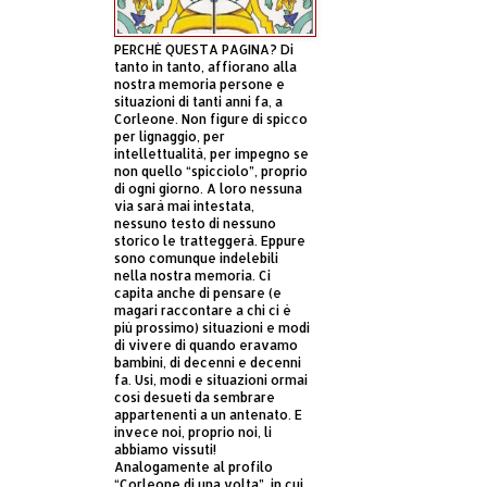
PERCHÈ QUESTA PAGINA? Di
tanto in tanto, affiorano alla
nostra memoria persone e
situazioni di tanti anni fa, a
Corleone. Non figure di spicco
per lignaggio, per
intellettualità, per impegno se
non quello “spicciolo”, proprio
di ogni giorno. A loro nessuna
via sarà mai intestata,
nessuno testo di nessuno
storico le tratteggerà. Eppure
sono comunque indelebili
nella nostra memoria. Ci
capita anche di pensare (e
magari raccontare a chi ci è
più prossimo) situazioni e modi
di vivere di quando eravamo
bambini, di decenni e decenni
fa. Usi, modi e situazioni ormai
così desueti da sembrare
appartenenti a un antenato. E
invece noi, proprio noi, li
abbiamo vissuti!
Analogamente al profilo
“Corleone di una volta”, in cui