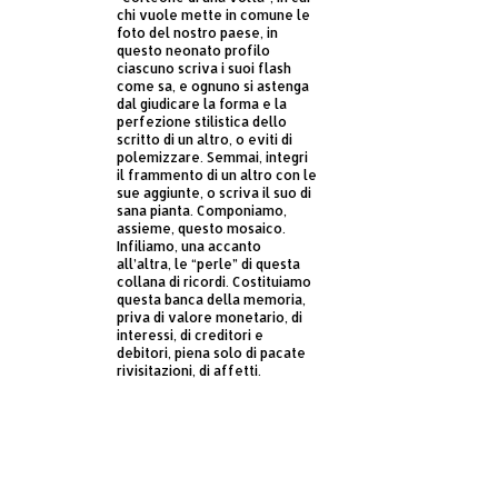
chi vuole mette in comune le
foto del nostro paese, in
questo neonato profilo
ciascuno scriva i suoi flash
come sa, e ognuno si astenga
dal giudicare la forma e la
perfezione stilistica dello
scritto di un altro, o eviti di
polemizzare. Semmai, integri
il frammento di un altro con le
sue aggiunte, o scriva il suo di
sana pianta. Componiamo,
assieme, questo mosaico.
Infiliamo, una accanto
all’altra, le “perle” di questa
collana di ricordi. Costituiamo
questa banca della memoria,
priva di valore monetario, di
interessi, di creditori e
debitori, piena solo di pacate
rivisitazioni, di affetti.