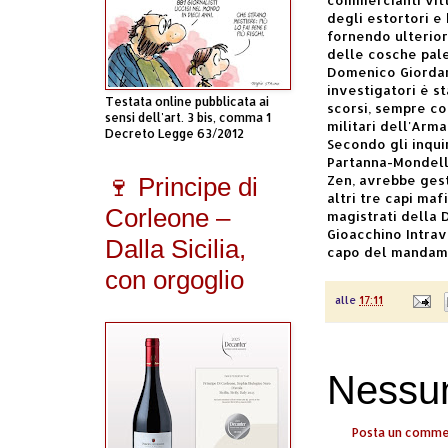
degli estortori e
fornendo ulterior
delle cosche pale
Domenico Giordano
investigatori è st
Testata online pubblicata ai
scorsi, sempre co
sensi dell'art. 3 bis, comma 1
militari dell'Arma
Decreto Legge 63/2012
Secondo gli inqui
Partanna-Mondello
Zen, avrebbe gesti
🍷 Principe di
altri tre capi maf
Corleone –
magistrati della 
Gioacchino Intrav
Dalla Sicilia,
capo del mandame
con orgoglio
alle
17:11
Nessu
Posta un comm