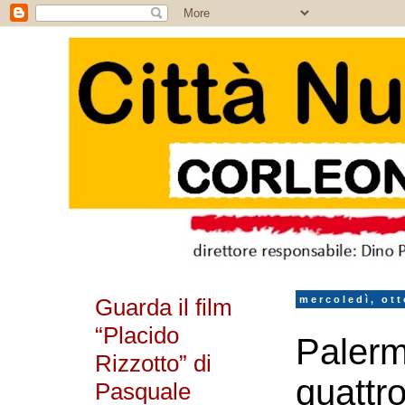
Guarda il film
mercoledì, ott
“Placido
Palerm
Rizzotto” di
quattr
Pasquale