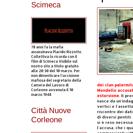
Scimeca
78 anni fa la mafia
assassinava Placido Rizzotto.
Collettiva lo ricorda con il
film di Scimeca Visibile sul
nostro sito a titolo gratuito
alle 20:30 del 10 marzo. Per
non dimenticare l’uccisione
mafiosa del segretario della
dei clan palermit
Camera del Lavoro di
Corleone avvenuta il 10
Mondello accusati
marzo 1948
estorsione.
Il pro
nasce da un'indag
vertici e l'asset
Città Nuove
riscontro dei dati
di diversi pentit
Corleone
si è reso necessa
l'accusa, che i q
commercianti vit