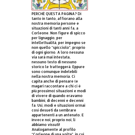
PERCHÈ QUESTA PAGINA? Di
tanto in tanto, affiorano alla
nostra memoria persone e
situazioni di tanti anni fa, a
Corleone. Non figure di spicco
per lignaggio, per
intellettualità, per impegno se
non quello “spicciolo”, proprio
di ogni giorno. A loro nessuna
via sarà mai intestata,
nessuno testo di nessuno
storico le tratteggerà. Eppure
sono comunque indelebili
nella nostra memoria. Ci
capita anche di pensare (e
magari raccontare a chi ci è
più prossimo) situazioni e modi
di vivere di quando eravamo
bambini, di decenni e decenni
fa. Usi, modi e situazioni ormai
così desueti da sembrare
appartenenti a un antenato. E
invece noi, proprio noi, li
abbiamo vissuti!
Analogamente al profilo
“Corleone di una volta”, in cui