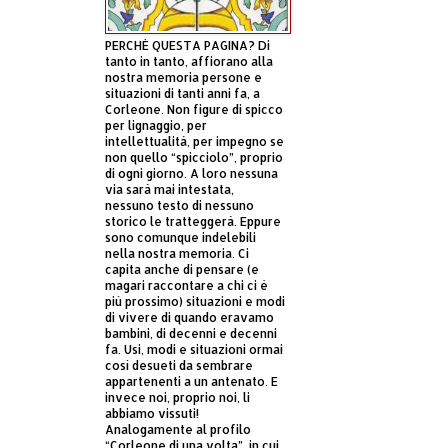
PERCHÈ QUESTA PAGINA? Di
tanto in tanto, affiorano alla
nostra memoria persone e
situazioni di tanti anni fa, a
Corleone. Non figure di spicco
per lignaggio, per
intellettualità, per impegno se
non quello “spicciolo”, proprio
di ogni giorno. A loro nessuna
via sarà mai intestata,
nessuno testo di nessuno
storico le tratteggerà. Eppure
sono comunque indelebili
nella nostra memoria. Ci
capita anche di pensare (e
magari raccontare a chi ci è
più prossimo) situazioni e modi
di vivere di quando eravamo
bambini, di decenni e decenni
fa. Usi, modi e situazioni ormai
così desueti da sembrare
appartenenti a un antenato. E
invece noi, proprio noi, li
abbiamo vissuti!
Analogamente al profilo
“Corleone di una volta”, in cui