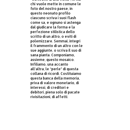
chi vuole mette in comune le
foto del nostro paese, in
questo neonato profilo
ciascuno scriva i suoi flash
come sa, e ognuno si astenga
dal giudicare la forma e la
perfezione stilistica dello
scritto di un altro, o eviti di
polemizzare. Semmai, integri
il frammento di un altro con le
sue aggiunte, o scriva il suo di
sana pianta. Componiamo,
assieme, questo mosaico.
Infiliamo, una accanto
all’altra, le “perle” di questa
collana di ricordi. Costituiamo
questa banca della memoria,
priva di valore monetario, di
interessi, di creditori e
debitori, piena solo di pacate
rivisitazioni, di affetti.