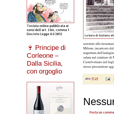
Testata online pubblicata ai
sensi dell'art. 3 bis, comma 1
Decreto Legge 63/2012
La bara di Giuliano a
assistere alla riesuma
🍷 Principe di
Milone, incaricato da
riapertura dell'indagin
Corleone –
salma nel cimitero di 
Dalla Sicilia,
Castelvetrano nel lugl
stesso procuratore agg
con orgoglio
alle
17:21
Nessu
Posta un comm