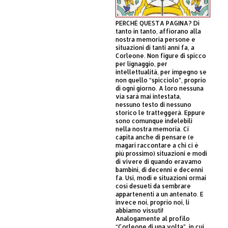
PERCHÈ QUESTA PAGINA? Di
tanto in tanto, affiorano alla
nostra memoria persone e
situazioni di tanti anni fa, a
Corleone. Non figure di spicco
per lignaggio, per
intellettualità, per impegno se
non quello “spicciolo”, proprio
di ogni giorno. A loro nessuna
via sarà mai intestata,
nessuno testo di nessuno
storico le tratteggerà. Eppure
sono comunque indelebili
nella nostra memoria. Ci
capita anche di pensare (e
magari raccontare a chi ci è
più prossimo) situazioni e modi
di vivere di quando eravamo
bambini, di decenni e decenni
fa. Usi, modi e situazioni ormai
così desueti da sembrare
appartenenti a un antenato. E
invece noi, proprio noi, li
abbiamo vissuti!
Analogamente al profilo
“Corleone di una volta”, in cui