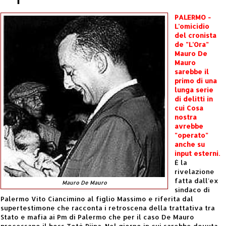
PALERMO -
L'omicidio
del cronista
de "L'Ora"
Mauro De
Mauro
sarebbe il
primo di una
lunga serie
di delitti in
cui Cosa
nostra
avrebbe
"operato"
anche su
input esterni.
È la
rivelazione
fatta dall'ex
Mauro De Mauro
sindaco di
Palermo Vito Ciancimino al figlio Massimo e riferita dal
supertestimone che racconta i retroscena della trattativa tra
Stato e mafia ai Pm di Palermo che per il caso De Mauro
processano il boss Totò Riina. Nel giorno in cui sarebbe dovuta