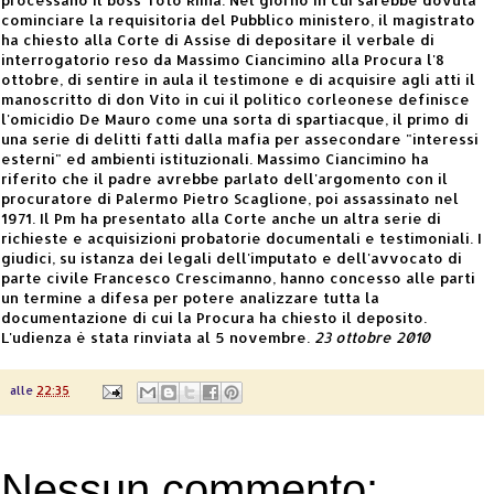
cominciare la requisitoria del Pubblico ministero, il magistrato
ha chiesto alla Corte di Assise di depositare il verbale di
interrogatorio reso da Massimo Ciancimino alla Procura l'8
ottobre, di sentire in aula il testimone e di acquisire agli atti il
manoscritto di don Vito in cui il politico corleonese definisce
l'omicidio De Mauro come una sorta di spartiacque, il primo di
una serie di delitti fatti dalla mafia per assecondare "interessi
esterni" ed ambienti istituzionali. Massimo Ciancimino ha
riferito che il padre avrebbe parlato dell'argomento con il
procuratore di Palermo Pietro Scaglione, poi assassinato nel
1971. Il Pm ha presentato alla Corte anche un altra serie di
richieste e acquisizioni probatorie documentali e testimoniali. I
giudici, su istanza dei legali dell'imputato e dell'avvocato di
parte civile Francesco Crescimanno, hanno concesso alle parti
un termine a difesa per potere analizzare tutta la
documentazione di cui la Procura ha chiesto il deposito.
L'udienza è stata rinviata al 5 novembre.
23 ottobre 2010
alle
22:35
Nessun commento: