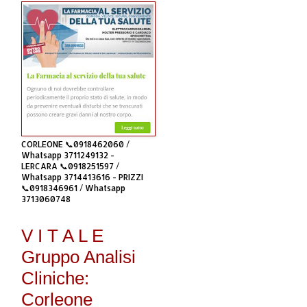
CORLEONE 📞0918462060 /
Whatsapp 3711249132 -
LERCARA 📞0918251597 /
Whatsapp 3714413616 - PRIZZI
📞0918346961 / Whatsapp
3713060748
V I T A L E
Gruppo Analisi
Cliniche:
Corleone