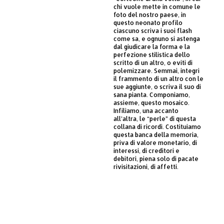
chi vuole mette in comune le
foto del nostro paese, in
questo neonato profilo
ciascuno scriva i suoi flash
come sa, e ognuno si astenga
dal giudicare la forma e la
perfezione stilistica dello
scritto di un altro, o eviti di
polemizzare. Semmai, integri
il frammento di un altro con le
sue aggiunte, o scriva il suo di
sana pianta. Componiamo,
assieme, questo mosaico.
Infiliamo, una accanto
all’altra, le “perle” di questa
collana di ricordi. Costituiamo
questa banca della memoria,
priva di valore monetario, di
interessi, di creditori e
debitori, piena solo di pacate
rivisitazioni, di affetti.