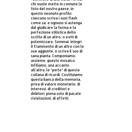
chi vuole mette in comune le
foto del nostro paese, in
questo neonato profilo
ciascuno scriva i suoi flash
come sa, e ognuno si astenga
dal giudicare la forma e la
perfezione stilistica dello
scritto di un altro, o eviti di
polemizzare. Semmai, integri
il frammento di un altro con le
sue aggiunte, o scriva il suo di
sana pianta. Componiamo,
assieme, questo mosaico.
Infiliamo, una accanto
all’altra, le “perle” di questa
collana di ricordi. Costituiamo
questa banca della memoria,
priva di valore monetario, di
interessi, di creditori e
debitori, piena solo di pacate
rivisitazioni, di affetti.