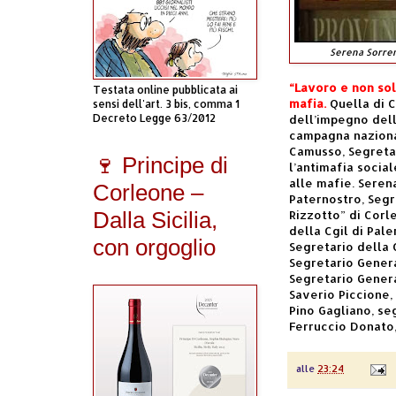
Serena Sorren
“Lavoro e non sol
Testata online pubblicata ai
mafia.
Quella di C
sensi dell'art. 3 bis, comma 1
Decreto Legge 63/2012
dell’impegno dell
campagna nazional
Camusso, Segretar
🍷 Principe di
l’antimafia social
alle mafie. Sere
Corleone –
Paternostro, Segr
Dalla Sicilia,
Rizzotto” di Corl
della Cgil di Pal
con orgoglio
Segretario della 
Segretario General
Segretario Genera
Saverio Piccione, 
Pino Gagliano, se
Ferruccio Donato,
alle
23:24