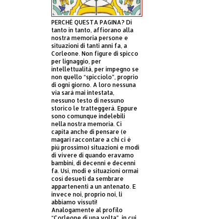
PERCHÈ QUESTA PAGINA? Di
tanto in tanto, affiorano alla
nostra memoria persone e
situazioni di tanti anni fa, a
Corleone. Non figure di spicco
per lignaggio, per
intellettualità, per impegno se
non quello “spicciolo”, proprio
di ogni giorno. A loro nessuna
via sarà mai intestata,
nessuno testo di nessuno
storico le tratteggerà. Eppure
sono comunque indelebili
nella nostra memoria. Ci
capita anche di pensare (e
magari raccontare a chi ci è
più prossimo) situazioni e modi
di vivere di quando eravamo
bambini, di decenni e decenni
fa. Usi, modi e situazioni ormai
così desueti da sembrare
appartenenti a un antenato. E
invece noi, proprio noi, li
abbiamo vissuti!
Analogamente al profilo
“Corleone di una volta”, in cui