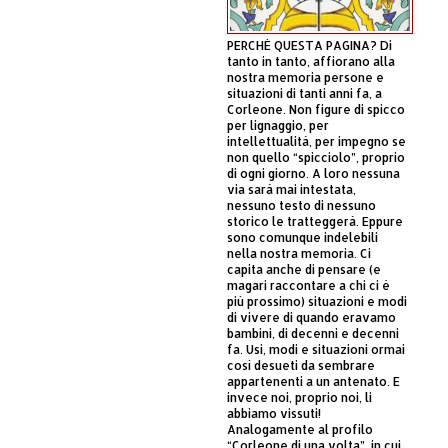
PERCHÈ QUESTA PAGINA? Di
tanto in tanto, affiorano alla
nostra memoria persone e
situazioni di tanti anni fa, a
Corleone. Non figure di spicco
per lignaggio, per
intellettualità, per impegno se
non quello “spicciolo”, proprio
di ogni giorno. A loro nessuna
via sarà mai intestata,
nessuno testo di nessuno
storico le tratteggerà. Eppure
sono comunque indelebili
nella nostra memoria. Ci
capita anche di pensare (e
magari raccontare a chi ci è
più prossimo) situazioni e modi
di vivere di quando eravamo
bambini, di decenni e decenni
fa. Usi, modi e situazioni ormai
così desueti da sembrare
appartenenti a un antenato. E
invece noi, proprio noi, li
abbiamo vissuti!
Analogamente al profilo
“Corleone di una volta”, in cui