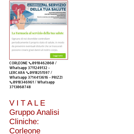
CORLEONE 📞0918462060 /
Whatsapp 3711249132 -
LERCARA 📞0918251597 /
Whatsapp 3714413616 - PRIZZI
📞0918346961 / Whatsapp
3713060748
V I T A L E
Gruppo Analisi
Cliniche:
Corleone