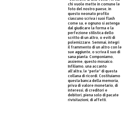
chi vuole mette in comune le
foto del nostro paese, in
questo neonato profilo
ciascuno scriva i suoi flash
come sa, e ognuno si astenga
dal giudicare la forma e la
perfezione stilistica dello
scritto di un altro, o eviti di
polemizzare. Semmai, integri
il frammento di un altro con le
sue aggiunte, o scriva il suo di
sana pianta. Componiamo,
assieme, questo mosaico.
Infiliamo, una accanto
all’altra, le “perle” di questa
collana di ricordi. Costituiamo
questa banca della memoria,
priva di valore monetario, di
interessi, di creditori e
debitori, piena solo di pacate
rivisitazioni, di affetti.