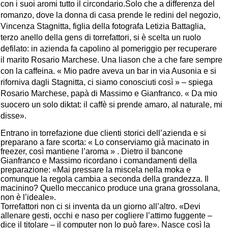
con i suoi aromi tutto il circondario.Solo che a differenza del
romanzo, dove la donna di casa prende le redini del negozio,
Vincenza Stagnitta, figlia della fotografa Letizia Battaglia,
terzo anello della gens di torrefattori, si è scelta un ruolo
defilato: in azienda fa capolino al pomeriggio per recuperare
il marito Rosario Marchese. Una liason che a che fare sempre
con la caffeina. « Mio padre aveva un bar in via Ausonia e si
riforniva dagli Stagnitta, ci siamo conosciuti così » – spiega
Rosario Marchese, papà di Massimo e Gianfranco. « Da mio
suocero un solo diktat: il caffè si prende amaro, al naturale, mi
disse».
Entrano in torrefazione due clienti storici dell’azienda e si
preparano a fare scorta: « Lo conserviamo già macinato in
freezer, così mantiene l’aroma » . Dietro il bancone
Gianfranco e Massimo ricordano i comandamenti della
preparazione: «Mai pressare la miscela nella moka e
comunque la regola cambia a seconda della grandezza. Il
macinino? Quello meccanico produce una grana grossolana,
non è l’ideale».
Torrefattori non ci si inventa da un giorno all’altro. «Devi
allenare gesti, occhi e naso per cogliere l’attimo fuggente –
dice il titolare – il computer non lo può fare». Nasce così la