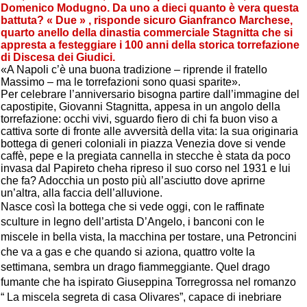
Domenico Modugno. Da uno a dieci quanto è vera questa
battuta? « Due » , risponde sicuro Gianfranco Marchese,
quarto anello della dinastia commerciale Stagnitta che si
appresta a festeggiare i 100 anni della storica torrefazione
di Discesa dei Giudici.
«A Napoli c’è una buona tradizione – riprende il fratello
Massimo – ma le torrefazioni sono quasi sparite».
Per celebrare l’anniversario bisogna partire dall’immagine del
capostipite, Giovanni Stagnitta, appesa in un angolo della
torrefazione: occhi vivi, sguardo fiero di chi fa buon viso a
cattiva sorte di fronte alle avversità della vita: la sua originaria
bottega di generi coloniali in piazza Venezia dove si vende
caffè, pepe e la pregiata cannella in stecche è stata da poco
invasa dal Papireto cheha ripreso il suo corso nel 1931 e lui
che fa? Adocchia un posto più all’asciutto dove aprirne
un’altra, alla faccia dell’alluvione.
Nasce così la bottega che si vede oggi, con le raffinate
sculture in legno dell’artista D’Angelo, i banconi con le
miscele in bella vista, la macchina per tostare, una Petroncini
che va a gas e che quando si aziona, quattro volte la
settimana, sembra un drago fiammeggiante. Quel drago
fumante che ha ispirato Giuseppina Torregrossa nel romanzo
“ La miscela segreta di casa Olivares”, capace di inebriare