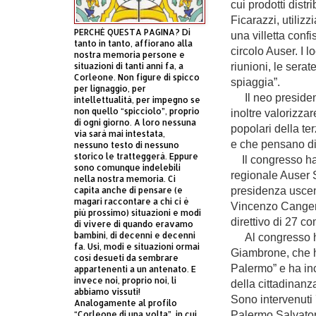
cui prodotti dist
Ficarazzi, utiliz
PERCHÈ QUESTA PAGINA? Di
una villetta conf
tanto in tanto, affiorano alla
circolo Auser. I l
nostra memoria persone e
riunioni, le serat
situazioni di tanti anni fa, a
Corleone. Non figure di spicco
spiaggia”.
per lignaggio, per
Il neo presiden
intellettualità, per impegno se
non quello “spicciolo”, proprio
inoltre valorizzar
di ogni giorno. A loro nessuna
popolari della te
via sarà mai intestata,
e che pensano di
nessuno testo di nessuno
storico le tratteggerà. Eppure
Il congresso ha
sono comunque indelebili
regionale Auser S
nella nostra memoria. Ci
presidenza usce
capita anche di pensare (e
magari raccontare a chi ci è
Vincenzo Cangemi
più prossimo) situazioni e modi
direttivo di 27 c
di vivere di quando eravamo
bambini, di decenni e decenni
Al congresso ha 
fa. Usi, modi e situazioni ormai
Giambrone, che ha
così desueti da sembrare
Palermo” e ha in
appartenenti a un antenato. E
invece noi, proprio noi, li
della cittadinanza
abbiamo vissuti!
Sono intervenuti 
Analogamente al profilo
Palermo Salvatore
“Corleone di una volta”, in cui