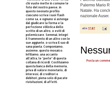
chi vuole mette in comune le
Palermo Mario Rid
foto del nostro paese, in
Natale. Ha concl
questo neonato profilo
ciascuno scriva i suoi flash
nazionale Auser.
come sa, e ognuno si astenga
dal giudicare la forma e la
perfezione stilistica dello
alle
17:07
scritto di un altro, o eviti di
polemizzare. Semmai, integri
il frammento di un altro con le
sue aggiunte, o scriva il suo di
sana pianta. Componiamo,
Nessu
assieme, questo mosaico.
Infiliamo, una accanto
all’altra, le “perle” di questa
Posta un comm
collana di ricordi. Costituiamo
questa banca della memoria,
priva di valore monetario, di
interessi, di creditori e
debitori, piena solo di pacate
rivisitazioni, di affetti.