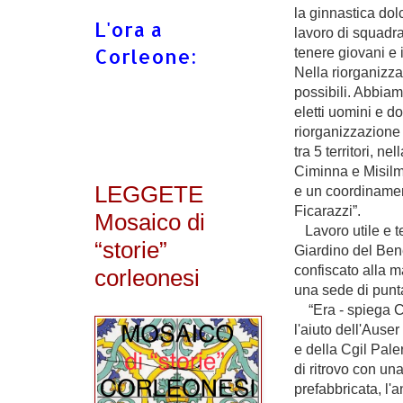
la ginnastica dolc
L'ora a
lavoro di squadra
Corleone:
tenere giovani e 
Nella riorganizz
possibili. Abbiam
eletti uomini e d
riorganizzazione
tra 5 territori, n
Ciminna e Misilmer
LEGGETE
e un coordinamen
Ficarazzi”.
Mosaico di
Lavoro utile e te
“storie”
Giardino del Ben
confiscato alla 
corleonesi
una sede di punt
“Era - spiega Ca
l'aiuto dell'Ause
e della Cgil Pale
di ritrovo con una
prefabbricata, l'a