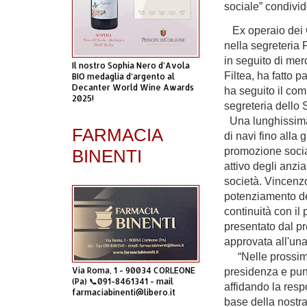
sociale” condivid
Ex operaio dei C
nella segreteria 
in seguito di mer
Il nostro Sophia Nero d’Avola
Filtea, ha fatto p
BIO medaglia d’argento al
Decanter World Wine Awards
ha seguito il co
2025!
segreteria dello
Una lunghissima 
FARMACIA
di navi fino alla 
promozione socia
BINENTI
attivo degli anzia
società. Vincenzo
potenziamento del
continuità con il 
presentato dal p
approvata all'una
“Nelle prossime
Via Roma, 1 - 90034 CORLEONE
presidenza e pun
(Pa) 📞091-8461341 - mail
affidando la resp
farmaciabinenti@libero.it
base della nostra 