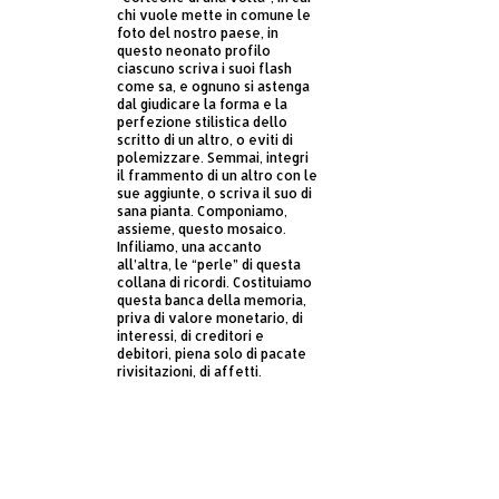
chi vuole mette in comune le
foto del nostro paese, in
questo neonato profilo
ciascuno scriva i suoi flash
come sa, e ognuno si astenga
dal giudicare la forma e la
perfezione stilistica dello
scritto di un altro, o eviti di
polemizzare. Semmai, integri
il frammento di un altro con le
sue aggiunte, o scriva il suo di
sana pianta. Componiamo,
assieme, questo mosaico.
Infiliamo, una accanto
all’altra, le “perle” di questa
collana di ricordi. Costituiamo
questa banca della memoria,
priva di valore monetario, di
interessi, di creditori e
debitori, piena solo di pacate
rivisitazioni, di affetti.