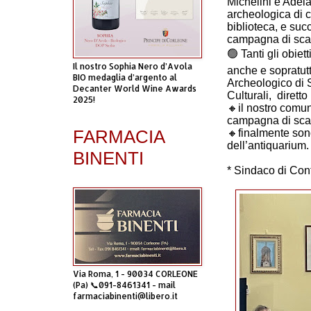
Michelini e Adela
archeologica di c
biblioteca, e suc
campagna di sca
🟢
Tanti gli obie
Il nostro Sophia Nero d’Avola
anche e sopratutt
BIO medaglia d’argento al
Archeologico di S
Decanter World Wine Awards
Culturali,
diretto
2025!
🔸
il nostro comu
campagna di sca
FARMACIA
🔸
finalmente sono
dell’antiquarium.
BINENTI
* Sindaco di Con
Via Roma, 1 - 90034 CORLEONE
(Pa) 📞091-8461341 - mail
farmaciabinenti@libero.it