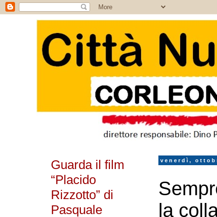
Guarda il film
venerdì, ottob
“Placido
Sempre
Rizzotto” di
la coll
Pasquale