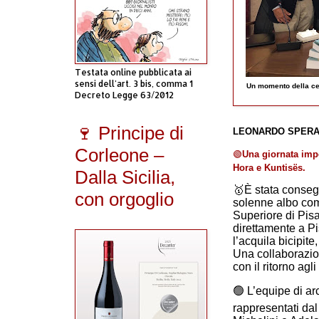
Testata online pubblicata ai
sensi dell'art. 3 bis, comma 1
Un momento della cer
Decreto Legge 63/2012
🍷 Principe di
LEONARDO SPERA
Corleone –
🟢
Una giornata imp
Hora e Kuntisës.
Dalla Sicilia,
🥇
È stata conseg
con orgoglio
solenne albo com
Superiore di Pis
direttamente a P
l’acquila bicipite
Una collaborazion
con il ritorno agl
🟢
L’equipe di arc
rappresentati dal