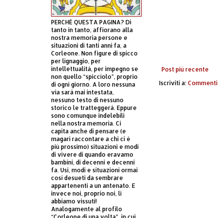
PERCHÈ QUESTA PAGINA? Di
tanto in tanto, affiorano alla
nostra memoria persone e
situazioni di tanti anni fa, a
Corleone. Non figure di spicco
per lignaggio, per
intellettualità, per impegno se
Post più recente
non quello “spicciolo”, proprio
Iscriviti a:
Commenti 
di ogni giorno. A loro nessuna
via sarà mai intestata,
nessuno testo di nessuno
storico le tratteggerà. Eppure
sono comunque indelebili
nella nostra memoria. Ci
capita anche di pensare (e
magari raccontare a chi ci è
più prossimo) situazioni e modi
di vivere di quando eravamo
bambini, di decenni e decenni
fa. Usi, modi e situazioni ormai
così desueti da sembrare
appartenenti a un antenato. E
invece noi, proprio noi, li
abbiamo vissuti!
Analogamente al profilo
“Corleone di una volta”, in cui