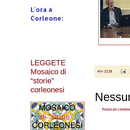
L'ora a
Corleone:
LEGGETE
Mosaico di
alle
21:38
“storie”
corleonesi
Nessu
Posta un comm