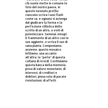
chi vuole mette in comune le
foto del nostro paese, in
questo neonato profilo
ciascuno scriva i suoi flash
come sa, e ognuno si astenga
dal giudicare la forma e la
perfezione stilistica dello
scritto di un altro, o eviti di
polemizzare. Semmai, integri
il frammento di un altro con le
sue aggiunte, o scriva il suo di
sana pianta. Componiamo,
assieme, questo mosaico.
Infiliamo, una accanto
all’altra, le “perle” di questa
collana di ricordi. Costituiamo
questa banca della memoria,
priva di valore monetario, di
interessi, di creditori e
debitori, piena solo di pacate
rivisitazioni, di affetti.