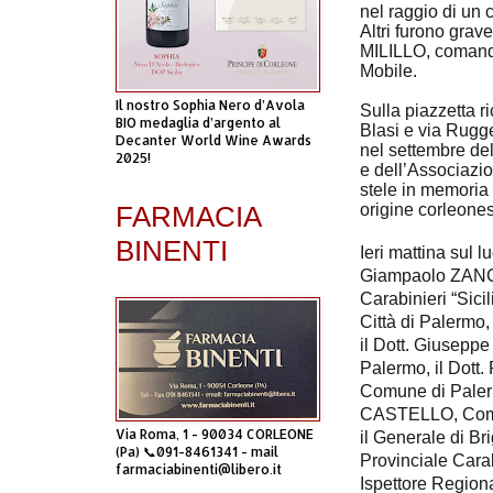
nel raggio di un c
Altri furono grave
MILILLO, comand
Mobile.
Il nostro Sophia Nero d’Avola
Sulla piazzetta r
BIO medaglia d’argento al
Blasi e via Rugge
Decanter World Wine Awards
nel settembre de
2025!
e dell’Associazio
stele in memoria d
FARMACIA
origine corleon
BINENTI
Ieri mattina sul l
Giampaolo ZANC
Carabinieri “Sici
Città di Palermo,
il
Dott. Giuseppe 
Palermo, il
Dott.
Comune di Paler
CASTELLO, Comand
Via Roma, 1 - 90034 CORLEONE
il
Generale di B
(Pa) 📞091-8461341 - mail
Provinciale Carab
farmaciabinenti@libero.it
Ispettore Regiona