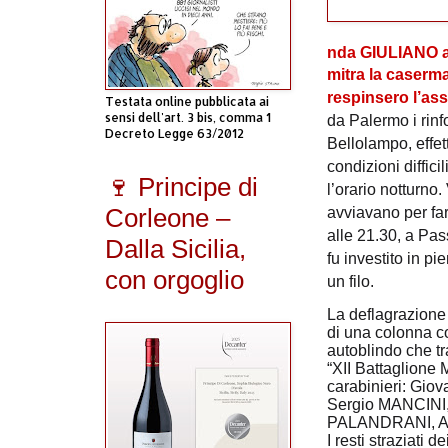
nda GIULIANO a
mitra la caserma
respinsero l’ass
Testata online pubblicata ai
sensi dell'art. 3 bis, comma 1
da Palermo i rinf
Decreto Legge 63/2012
Bellolampo, effet
condizioni diffici
🍷 Principe di
l’orario notturno.
Corleone –
avviavano per far
alle 21.30, a Pas
Dalla Sicilia,
fu investito in p
con orgoglio
un filo.
La deflagrazione 
di una colonna c
autoblindo che t
“XII Battaglione 
carabinieri: Gi
Sergio MANCINI
PALANDRANI, An
I resti straziati d