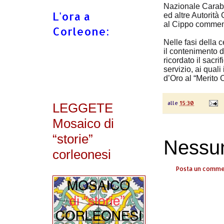
Nazionale Carabi
L'ora a
ed altre Autorità
al Cippo commemo
Corleone:
Nelle fasi della 
il contenimento d
ricordato il sacri
servizio, ai quali
d’Oro al “Merito 
alle
15:30
LEGGETE
Mosaico di
“storie”
Nessu
corleonesi
Posta un comm