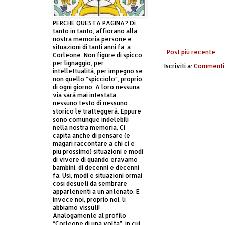
PERCHÈ QUESTA PAGINA? Di
tanto in tanto, affiorano alla
nostra memoria persone e
situazioni di tanti anni fa, a
Post più recente
Corleone. Non figure di spicco
per lignaggio, per
Iscriviti a:
Commenti 
intellettualità, per impegno se
non quello “spicciolo”, proprio
di ogni giorno. A loro nessuna
via sarà mai intestata,
nessuno testo di nessuno
storico le tratteggerà. Eppure
sono comunque indelebili
nella nostra memoria. Ci
capita anche di pensare (e
magari raccontare a chi ci è
più prossimo) situazioni e modi
di vivere di quando eravamo
bambini, di decenni e decenni
fa. Usi, modi e situazioni ormai
così desueti da sembrare
appartenenti a un antenato. E
invece noi, proprio noi, li
abbiamo vissuti!
Analogamente al profilo
“Corleone di una volta”, in cui