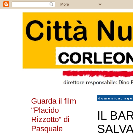
Guarda il film
domenica, ago
“Placido
IL BA
Rizzotto” di
SALVA
Pasquale