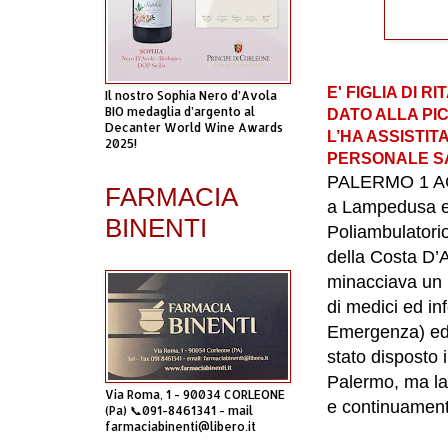
E' FIGLIA DI 
Il nostro Sophia Nero d’Avola
BIO medaglia d’argento al
DATO ALLA PI
Decanter World Wine Awards
L’HA ASSISTIT
2025!
PERSONALE SA
PALERMO 1 AGO
FARMACIA
a Lampedusa e 
BINENTI
Poliambulatorio
della Costa D’
minacciava un 
di medici ed in
Emergenza) ed i
stato disposto i
Palermo, ma la s
Via Roma, 1 - 90034 CORLEONE
e continuamente
(Pa) 📞091-8461341 - mail
farmaciabinenti@libero.it