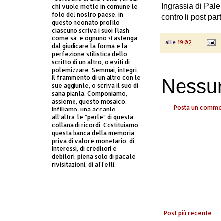
Ingrassia di Pale
chi vuole mette in comune le
foto del nostro paese, in
controlli post par
questo neonato profilo
ciascuno scriva i suoi flash
come sa, e ognuno si astenga
alle
19:02
dal giudicare la forma e la
perfezione stilistica dello
scritto di un altro, o eviti di
polemizzare. Semmai, integri
il frammento di un altro con le
Nessu
sue aggiunte, o scriva il suo di
sana pianta. Componiamo,
assieme, questo mosaico.
Posta un comm
Infiliamo, una accanto
all’altra, le “perle” di questa
collana di ricordi. Costituiamo
questa banca della memoria,
priva di valore monetario, di
interessi, di creditori e
debitori, piena solo di pacate
rivisitazioni, di affetti.
Post più recente