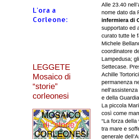
Alle 23.40 nell
L'ora a
nome dato da R
Corleone:
infermiera di
supportato ed a
curato tutte le
Michele Bellan
coordinatore d
Lampedusa; gli
LEGGETE
Settecase. Pre
Achille Tortoric
Mosaico di
permanenza nel
“storie”
nell’assistenz
corleonesi
e della Guardia 
La piccola Mari
così come mam
“La forza della
tra mare e soff
generale dell’A