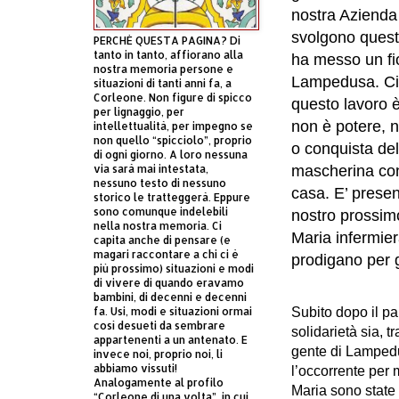
nostra Azienda 
svolgono quest
PERCHÈ QUESTA PAGINA? Di
tanto in tanto, affiorano alla
ha messo un fio
nostra memoria persone e
Lampedusa. Ci 
situazioni di tanti anni fa, a
Corleone. Non figure di spicco
questo lavoro è
per lignaggio, per
non è potere, 
intellettualità, per impegno se
non quello “spicciolo”, proprio
o conquista del
di ogni giorno. A loro nessuna
via sarà mai intestata,
mascherina con
nessuno testo di nessuno
casa. E’ prese
storico le tratteggerà. Eppure
sono comunque indelebili
nostro prossim
nella nostra memoria. Ci
Maria infermier
capita anche di pensare (e
magari raccontare a chi ci è
prodigano per gl
più prossimo) situazioni e modi
di vivere di quando eravamo
bambini, di decenni e decenni
fa. Usi, modi e situazioni ormai
Subito dopo il pa
così desueti da sembrare
solidarietà sia, t
appartenenti a un antenato. E
gente di Lampedus
invece noi, proprio noi, li
abbiamo vissuti!
l’occorrente per 
Analogamente al profilo
Maria sono state 
“Corleone di una volta”, in cui