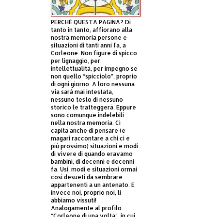
PERCHÈ QUESTA PAGINA? Di
tanto in tanto, affiorano alla
nostra memoria persone e
situazioni di tanti anni fa, a
Corleone. Non figure di spicco
per lignaggio, per
intellettualità, per impegno se
non quello “spicciolo”, proprio
di ogni giorno. A loro nessuna
via sarà mai intestata,
nessuno testo di nessuno
storico le tratteggerà. Eppure
sono comunque indelebili
nella nostra memoria. Ci
capita anche di pensare (e
magari raccontare a chi ci è
più prossimo) situazioni e modi
di vivere di quando eravamo
bambini, di decenni e decenni
fa. Usi, modi e situazioni ormai
così desueti da sembrare
appartenenti a un antenato. E
invece noi, proprio noi, li
abbiamo vissuti!
Analogamente al profilo
“Corleone di una volta”, in cui