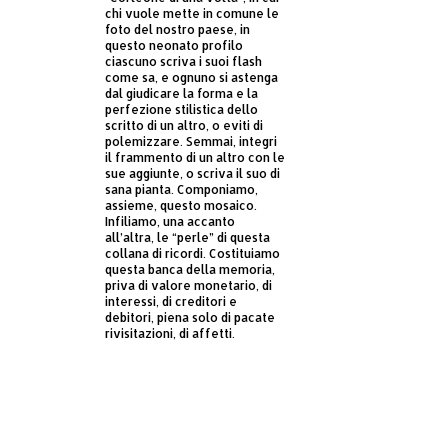
chi vuole mette in comune le
foto del nostro paese, in
questo neonato profilo
ciascuno scriva i suoi flash
come sa, e ognuno si astenga
dal giudicare la forma e la
perfezione stilistica dello
scritto di un altro, o eviti di
polemizzare. Semmai, integri
il frammento di un altro con le
sue aggiunte, o scriva il suo di
sana pianta. Componiamo,
assieme, questo mosaico.
Infiliamo, una accanto
all’altra, le “perle” di questa
collana di ricordi. Costituiamo
questa banca della memoria,
priva di valore monetario, di
interessi, di creditori e
debitori, piena solo di pacate
rivisitazioni, di affetti.