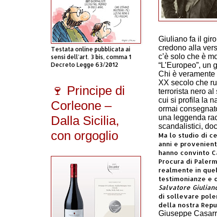
Giuliano fa il gi
credono alla vers
Testata online pubblicata ai
c’è solo che è mo
sensi dell'art. 3 bis, comma 1
Decreto Legge 63/2012
“L’Europeo”, un 
Chi è veramente 
XX secolo che rub
🍷 Principe di
terrorista nero al
cui si profila la
Corleone –
ormai consegnato 
Dalla Sicilia,
una leggenda rac
scandalistici, do
con orgoglio
Ma lo studio di ce
anni e provenienti
hanno convinto C
Procura di Palerm
realmente in quel
testimonianze e 
Salvatore Giulian
di sollevare polem
della nostra Repu
Giuseppe Casar