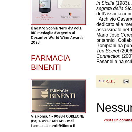
in Sicilia
(1983),
segreta della Sici
dell’associazione
l’Archivio Casarr
dedicato alla me
Il nostro Sophia Nero d’Avola
assassinato nel 
BIO medaglia d’argento al
Mario José Cere
Decanter World Wine Awards
britannici. Colla
2025!
Bompiani ha pubb
Top Secret
(2006
FARMACIA
Connection
(200
Fasanella ha scr
BINENTI
alle
23:49
Nessu
Via Roma, 1 - 90034 CORLEONE
Posta un comm
(Pa) 📞091-8461341 - mail
farmaciabinenti@libero.it