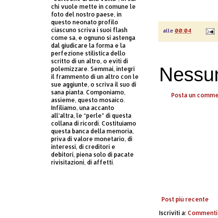
chi vuole mette in comune le
foto del nostro paese, in
questo neonato profilo
ciascuno scriva i suoi flash
alle
00:04
come sa, e ognuno si astenga
dal giudicare la forma e la
perfezione stilistica dello
scritto di un altro, o eviti di
Nessu
polemizzare. Semmai, integri
il frammento di un altro con le
sue aggiunte, o scriva il suo di
sana pianta. Componiamo,
Posta un comm
assieme, questo mosaico.
Infiliamo, una accanto
all’altra, le “perle” di questa
collana di ricordi. Costituiamo
questa banca della memoria,
priva di valore monetario, di
interessi, di creditori e
debitori, piena solo di pacate
rivisitazioni, di affetti.
Post più recente
Iscriviti a:
Commenti 