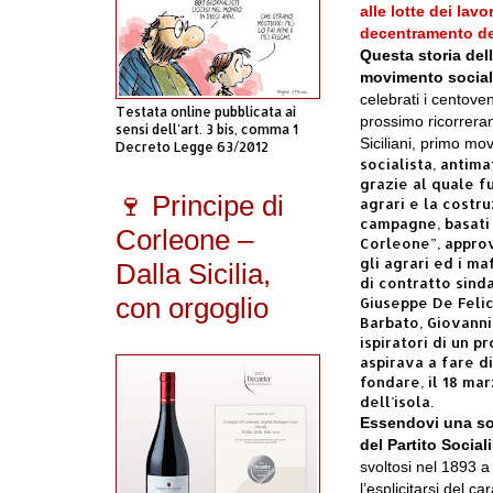
alle lotte dei lav
decentramento de
Questa storia dell
movimento social
celebrati i centoven
Testata online pubblicata ai
prossimo ricorreran
sensi dell'art. 3 bis, comma 1
Siciliani, primo mo
Decreto Legge 63/2012
socialista, antima
grazie al quale fu
🍷 Principe di
agrari e la costru
campagne, basati s
Corleone –
Corleone”, approv
gli agrari ed i ma
Dalla Sicilia,
di contratto sind
con orgoglio
Giuseppe De Felic
Barbato, Giovanni
ispiratori di un p
aspirava a fare d
fondare, il 18 ma
dell’isola.
Essendovi una sost
del Partito Sociali
svoltosi nel 1893 a
l’esplicitarsi del c