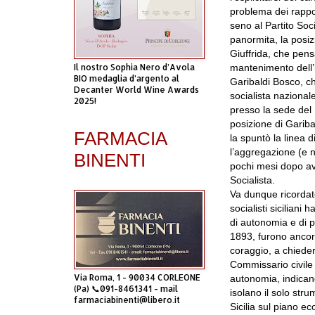
p
roblema dei rapport
seno al Partito Soc
panormita, la posi
Giuffrida, che pensa
Il nostro Sophia Nero d’Avola
mantenimento dell’
BIO medaglia d’argento al
Garibaldi Bosco, 
Decanter World Wine Awards
socialista nazional
2025!
presso la sede del F
posizione di Garibal
FARMACIA
la spuntò la linea d
l’aggregazione (e no
BINENTI
pochi mesi dopo av
Socialista.
Va dunque ricordat
socialisti siciliani
di autonomia e di p
1893, furono ancora
coraggio, a chied
Commissario civile 
Via Roma, 1 - 90034 CORLEONE
autonomia, indican
(Pa) 📞091-8461341 - mail
isolano il solo stru
farmaciabinenti@libero.it
Sicilia sul piano e