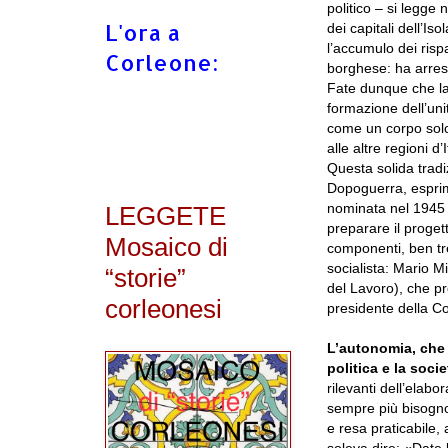
politico – si legg
L'ora a
dei capitali dell’
l’accumulo dei risp
Corleone:
borghese: ha arrest
Fate dunque che la 
formazione dell’uni
come un corpo solo
alle altre regioni 
Questa solida tradi
Dopoguerra, esprim
nominata nel 1945 
LEGGETE
preparare il proget
Mosaico di
componenti, ben tre 
socialista: Mario 
“storie”
del Lavoro), che pr
corleonesi
presidente della Co
L’autonomia, che è
politica e la socie
rilevanti dell’elabo
sempre più bisogno 
e resa praticabile, 