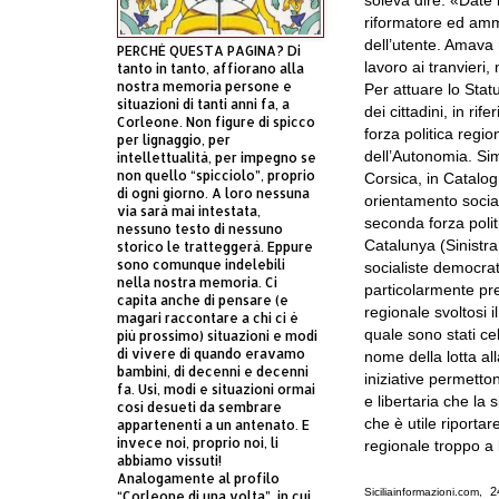
soleva dire: «Date la
riformatore ed amm
dell’utente. Amava 
PERCHÈ QUESTA PAGINA? Di
lavoro ai tranvieri,
tanto in tanto, affiorano alla
nostra memoria persone e
Per attuare lo Statu
situazioni di tanti anni fa, a
dei cittadini, in ri
Corleone. Non figure di spicco
forza politica regio
per lignaggio, per
dell’Autonomia. Simi
intellettualità, per impegno se
non quello “spicciolo”, proprio
Corsica, in Catalogn
di ogni giorno. A loro nessuna
orientamento sociali
via sarà mai intestata,
seconda forza poli
nessuno testo di nessuno
Catalunya (Sinistr
storico le tratteggerà. Eppure
sono comunque indelebili
socialiste democrat
nella nostra memoria. Ci
particolarmente pr
capita anche di pensare (e
regionale svoltosi 
magari raccontare a chi ci è
quale sono stati cel
più prossimo) situazioni e modi
di vivere di quando eravamo
nome della lotta all
bambini, di decenni e decenni
iniziative permetton
fa. Usi, modi e situazioni ormai
e libertaria che la s
così desueti da sembrare
che è utile riporta
appartenenti a un antenato. E
invece noi, proprio noi, li
regionale troppo a 
abbiamo vissuti!
Analogamente al profilo
2
Siciliainformazioni.com,
“Corleone di una volta”, in cui