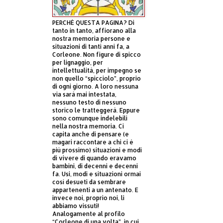
PERCHÈ QUESTA PAGINA? Di
tanto in tanto, affiorano alla
nostra memoria persone e
situazioni di tanti anni fa, a
Corleone. Non figure di spicco
per lignaggio, per
intellettualità, per impegno se
non quello “spicciolo”, proprio
di ogni giorno. A loro nessuna
via sarà mai intestata,
nessuno testo di nessuno
storico le tratteggerà. Eppure
sono comunque indelebili
nella nostra memoria. Ci
capita anche di pensare (e
magari raccontare a chi ci è
più prossimo) situazioni e modi
di vivere di quando eravamo
bambini, di decenni e decenni
fa. Usi, modi e situazioni ormai
così desueti da sembrare
appartenenti a un antenato. E
invece noi, proprio noi, li
abbiamo vissuti!
Analogamente al profilo
“Corleone di una volta”, in cui