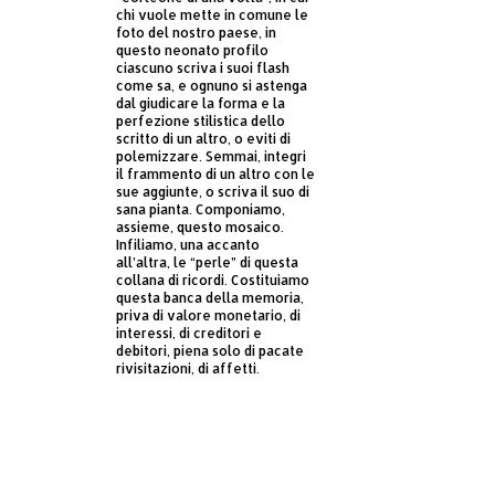
chi vuole mette in comune le
foto del nostro paese, in
questo neonato profilo
ciascuno scriva i suoi flash
come sa, e ognuno si astenga
dal giudicare la forma e la
perfezione stilistica dello
scritto di un altro, o eviti di
polemizzare. Semmai, integri
il frammento di un altro con le
sue aggiunte, o scriva il suo di
sana pianta. Componiamo,
assieme, questo mosaico.
Infiliamo, una accanto
all’altra, le “perle” di questa
collana di ricordi. Costituiamo
questa banca della memoria,
priva di valore monetario, di
interessi, di creditori e
debitori, piena solo di pacate
rivisitazioni, di affetti.