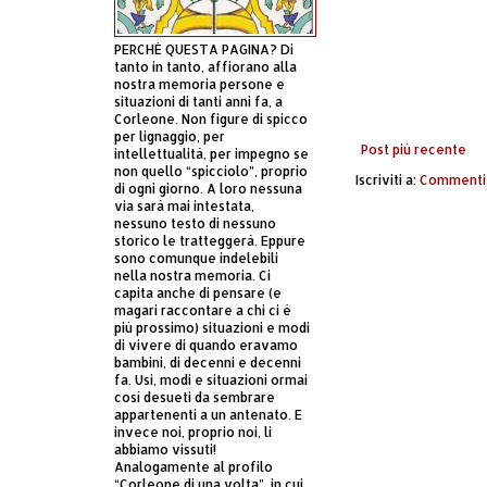
PERCHÈ QUESTA PAGINA? Di
tanto in tanto, affiorano alla
nostra memoria persone e
situazioni di tanti anni fa, a
Corleone. Non figure di spicco
per lignaggio, per
Post più recente
intellettualità, per impegno se
non quello “spicciolo”, proprio
Iscriviti a:
Commenti 
di ogni giorno. A loro nessuna
via sarà mai intestata,
nessuno testo di nessuno
storico le tratteggerà. Eppure
sono comunque indelebili
nella nostra memoria. Ci
capita anche di pensare (e
magari raccontare a chi ci è
più prossimo) situazioni e modi
di vivere di quando eravamo
bambini, di decenni e decenni
fa. Usi, modi e situazioni ormai
così desueti da sembrare
appartenenti a un antenato. E
invece noi, proprio noi, li
abbiamo vissuti!
Analogamente al profilo
“Corleone di una volta”, in cui