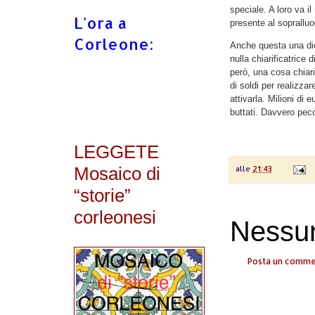
speciale. A loro va i
L'ora a
presente al sopralluo
Corleone:
Anche questa una dich
nulla chiarificatrice 
però, una cosa chia
di soldi per realizzar
attivarla. Milioni di e
buttati. Davvero pec
LEGGETE
Mosaico di
alle
21:43
“storie”
corleonesi
Nessu
Posta un comm