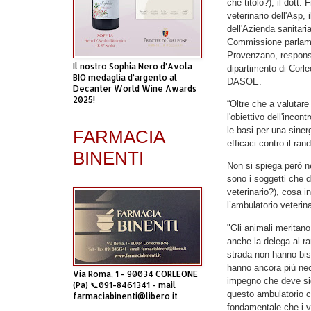
che titolo?), il dott
veterinario dell'Asp, 
dell'Azienda sanitari
Commissione parlamen
Provenzano, responsab
Il nostro Sophia Nero d’Avola
dipartimento di Corleo
BIO medaglia d’argento al
DASOE.
Decanter World Wine Awards
2025!
“Oltre che a valutare 
l'obiettivo dell'incon
le basi per una sinerg
FARMACIA
efficaci contro il ra
BINENTI
Non si spiega però n
sono i soggetti che d
veterinario?), cosa i
l’ambulatorio veterin
"Gli animali meritano
anche la delega al r
strada non hanno bis
hanno ancora più nec
Via Roma, 1 - 90034 CORLEONE
impegno che deve si
(Pa) 📞091-8461341 - mail
questo ambulatorio che
farmaciabinenti@libero.it
fondamentale che i v