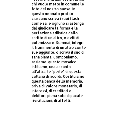
chi vuole mette in comune le
foto del nostro paese, in
questo neonato profilo
ciascuno scriva i suoi flash
come sa, e ognuno si astenga
dal giudicare la forma e la
perfezione stilistica dello
scritto di un altro, o eviti di
polemizzare. Semmai, integri
il frammento di un altro con le
sue aggiunte, o scriva il suo di
sana pianta. Componiamo,
assieme, questo mosaico.
Infiliamo, una accanto
all’altra, le “perle” di questa
collana di ricordi. Costituiamo
questa banca della memoria,
priva di valore monetario, di
interessi, di creditori e
debitori, piena solo di pacate
rivisitazioni, di affetti.