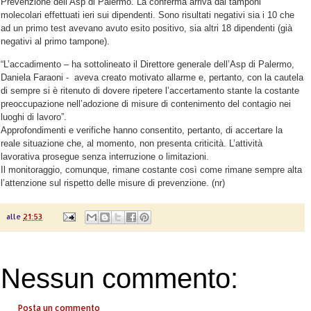
Prevenzione dell’Asp di Palermo. La conferma arriva dai tamponi
molecolari effettuati ieri sui dipendenti. Sono risultati negativi sia i 10 che
ad un primo test avevano avuto esito positivo, sia altri 18 dipendenti (già
negativi al primo tampone).
“L’accadimento – ha sottolineato il Direttore generale dell’Asp di Palermo,
Daniela Faraoni - aveva creato motivato allarme e, pertanto, con la cautela
di sempre si è ritenuto di dovere ripetere l’accertamento stante la costante
preoccupazione nell’adozione di misure di contenimento del contagio nei
luoghi di lavoro”.
Approfondimenti e verifiche hanno consentito, pertanto, di accertare la
reale situazione che, al momento, non presenta criticità. L’attività
lavorativa prosegue senza interruzione o limitazioni.
Il monitoraggio, comunque, rimane costante così come rimane sempre alta
l’attenzione sul rispetto delle misure di prevenzione. (nr)
alle
21:53
Nessun commento:
Posta un commento