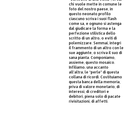
chi vuole mette in comune le
foto del nostro paese, in
questo neonato profilo
ciascuno scriva i suoi flash
come sa, e ognuno si astenga
dal giudicare la forma e la
perfezione stilistica dello
scritto di un altro, o eviti di
polemizzare. Semmai, integri
il frammento di un altro con le
sue aggiunte, o scriva il suo di
sana pianta. Componiamo,
assieme, questo mosaico.
Infiliamo, una accanto
all’altra, le “perle” di questa
collana di ricordi. Costituiamo
questa banca della memoria,
priva di valore monetario, di
interessi, di creditori e
debitori, piena solo di pacate
rivisitazioni, di affetti.