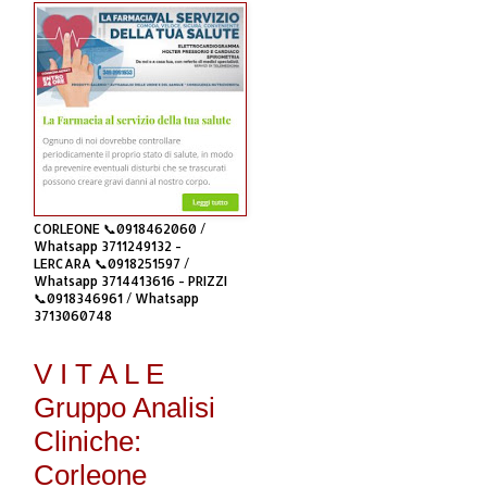
CORLEONE 📞0918462060 /
Whatsapp 3711249132 -
LERCARA 📞0918251597 /
Whatsapp 3714413616 - PRIZZI
📞0918346961 / Whatsapp
3713060748
V I T A L E
Gruppo Analisi
Cliniche:
Corleone