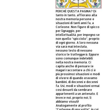
PERCHÈ QUESTA PAGINA? Di
tanto in tanto, affiorano alla
nostra memoria persone e
situazioni di tanti anni fa, a
Corleone. Non figure di spicco
per lignaggio, per
intellettualità, per impegno se
non quello “spicciolo”, proprio
di ogni giorno. A loro nessuna
via sarà mai intestata,
nessuno testo di nessuno
storico le tratteggerà. Eppure
sono comunque indelebili
nella nostra memoria. Ci
capita anche di pensare (e
magari raccontare a chi ci è
più prossimo) situazioni e modi
di vivere di quando eravamo
bambini, di decenni e decenni
fa. Usi, modi e situazioni ormai
così desueti da sembrare
appartenenti a un antenato. E
invece noi, proprio noi, li
abbiamo vissuti!
Analogamente al profilo
“Corleone di una volta”, in cui